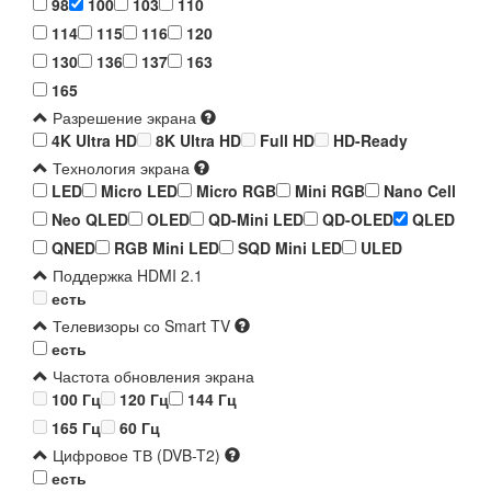
98
100
103
110
114
115
116
120
130
136
137
163
165
Разрешение экрана
4K Ultra HD
8K Ultra HD
Full HD
HD-Ready
Технология экрана
LED
Micro LED
Micro RGB
Mini RGB
Nano Cell
Neo QLED
OLED
QD-Mini LED
QD-OLED
QLED
QNED
RGB Mini LED
SQD Mini LED
ULED
Поддержка HDMI 2.1
есть
Телевизоры со Smart TV
есть
Частота обновления экрана
100 Гц
120 Гц
144 Гц
165 Гц
60 Гц
Цифровое ТВ (DVB-T2)
есть