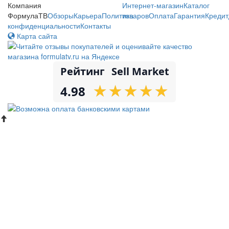
Компания
Интернет-магазин
Каталог
ФормулаТВ
Обзоры
Карьера
Политика
товаров
Оплата
Гарантия
Кредит
конфиденциальности
Контакты
Карта сайта
Рейтинг
Sell Market
★
★
★
★
★
★
★
★
★
★
4.98