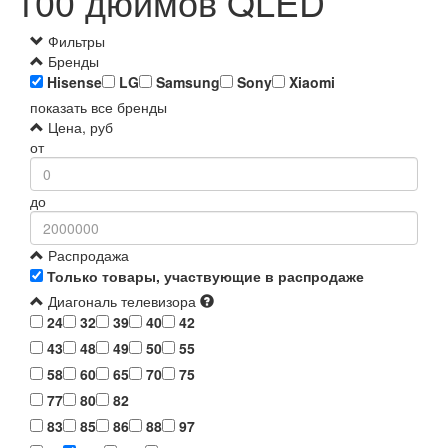
100 дюймов QLED
Фильтры
Бренды
Hisense
LG
Samsung
Sony
Xiaomi
показать все бренды
Цена, руб
от
до
Распродажа
Только товары, участвующие в распродаже
Диагональ телевизора
24
32
39
40
42
43
48
49
50
55
58
60
65
70
75
77
80
82
83
85
86
88
97