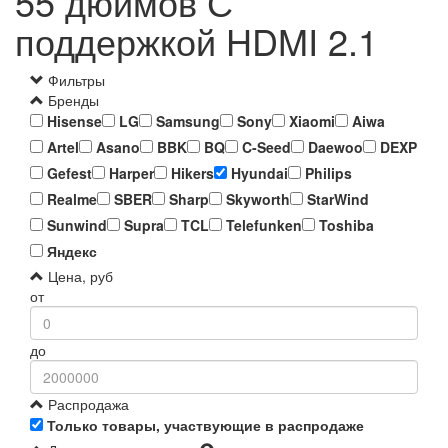
55 дюймов С
поддержкой HDMI 2.1
Фильтры
Бренды
Hisense
LG
Samsung
Sony
Xiaomi
Aiwa
Artel
Asano
BBK
BQ
C-Seed
Daewoo
DEXP
Gefest
Harper
Hikers
Hyundai
Philips
Realme
SBER
Sharp
Skyworth
StarWind
Sunwind
Supra
TCL
Telefunken
Toshiba
Яндекс
Цена, руб
от
до
Распродажа
Только товары, участвующие в распродаже