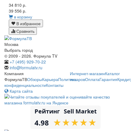
34 810 р.
39 556 р.
в корзину
В избранное
Сравнить
Москва
Выбрать город
© 2009 - 2026. Формула TV
+7 (495) 929-70-22
info@formulatv.ru
Компания
Интернет-магазин
Каталог
ФормулаТВ
Обзоры
Карьера
Политика
товаров
Оплата
Гарантия
Кредит
конфиденциальности
Контакты
Карта сайта
Рейтинг
Sell Market
★
★
★
★
★
★
★
★
★
★
4.98