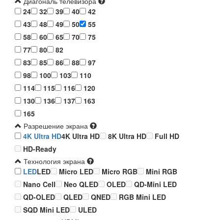
Диагональ телевизора
24
32
39
40
42
43
48
49
50
55
58
60
65
70
75
77
80
82
83
85
86
88
97
98
100
103
110
114
115
116
120
130
136
137
163
165
Разрешение экрана
4K Ultra HD
4K Ultra HD
8K Ultra HD
Full HD
HD-Ready
Технология экрана
LED
LED
Micro LED
Micro RGB
Mini RGB
Nano Cell
Neo QLED
OLED
QD-Mini LED
QD-OLED
QLED
QNED
RGB Mini LED
SQD Mini LED
ULED