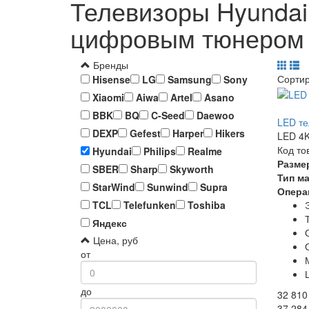
Телевизоры Hyundai
цифровым тюнером
Бренды
Сорти
Hisense
LG
Samsung
Sony
Xiaomi
Aiwa
Artel
Asano
BBK
BQ
C-Seed
Daewoo
LED те
DEXP
Gefest
Harper
Hikers
LED 4K
Код то
Hyundai
Philips
Realme
Разме
SBER
Sharp
Skyworth
Тип м
StarWind
Sunwind
Supra
Опера
TCL
Telefunken
Toshiba
Яндекс
Цена, руб
от
до
32 810
37 284