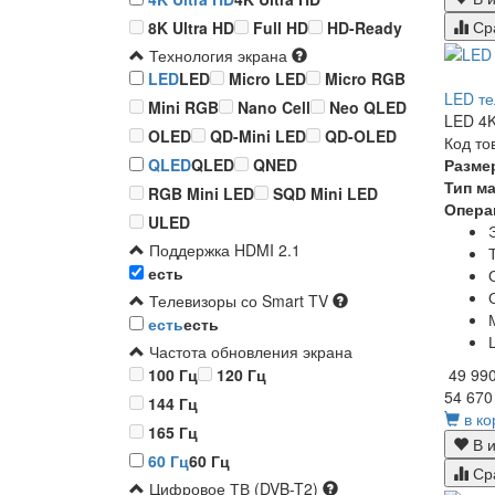
Ср
8K Ultra HD
Full HD
HD-Ready
Технология экрана
LED
LED
Micro LED
Micro RGB
LED те
Mini RGB
Nano Cell
Neo QLED
LED 4K
OLED
QD-Mini LED
QD-OLED
Код то
Разме
QLED
QLED
QNED
Тип м
RGB Mini LED
SQD Mini LED
Опера
ULED
Поддержка HDMI 2.1
есть
Телевизоры со Smart TV
есть
есть
Частота обновления экрана
49 99
100 Гц
120 Гц
54 670
144 Гц
в ко
165 Гц
В и
60 Гц
60 Гц
Ср
Цифровое ТВ (DVB-T2)