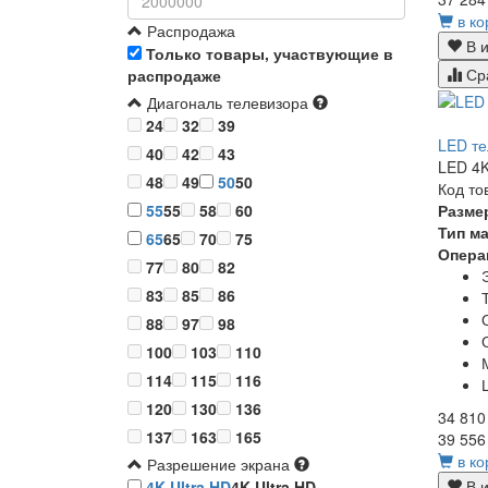
в ко
Распродажа
В и
Только товары, участвующие в
Ср
распродаже
Диагональ телевизора
24
32
39
LED те
40
42
43
LED 4K
48
49
50
50
Код то
Разме
55
55
58
60
Тип м
65
65
70
75
Опера
77
80
82
83
85
86
88
97
98
100
103
110
114
115
116
120
130
136
34 810
137
163
165
39 556
в ко
Разрешение экрана
В и
4K Ultra HD
4K Ultra HD