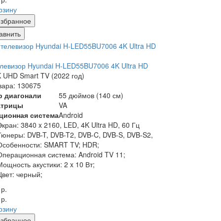
рзину
збранное
авнить
левизор Hyundai H-LED55BU7006 4K Ultra HD
 UHD Smart TV (2022 год)
вара: 130675
р диагонали
55 дюймов (140 см)
атрицы
VA
ционная система
Android
Экран:
3840 x 2160, LED, 4K Ultra HD, 60 Гц
Тюнеры:
DVB-T, DVB-T2, DVB-C, DVB-S, DVB-S2,
Особенности:
SMART TV; HDR;
Операционная система:
Android TV 11;
Мощность акустики:
2 x 10 Вт;
Цвет:
черный;
 р.
 р.
рзину
збранное