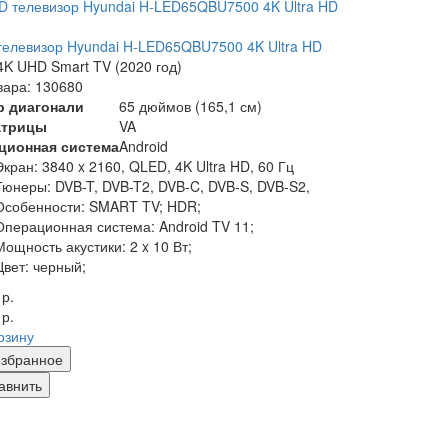
елевизор Hyundai H-LED65QBU7500 4K Ultra HD
K UHD Smart TV (2020 год)
вара: 130680
р диагонали
65 дюймов (165,1 см)
атрицы
VA
ционная система
Android
Экран:
3840 x 2160, QLED, 4K Ultra HD, 60 Гц
Тюнеры:
DVB-T, DVB-T2, DVB-C, DVB-S, DVB-S2,
Особенности:
SMART TV; HDR;
Операционная система:
Android TV 11;
Мощность акустики:
2 x 10 Вт;
Цвет:
черный;
 р.
 р.
рзину
збранное
авнить