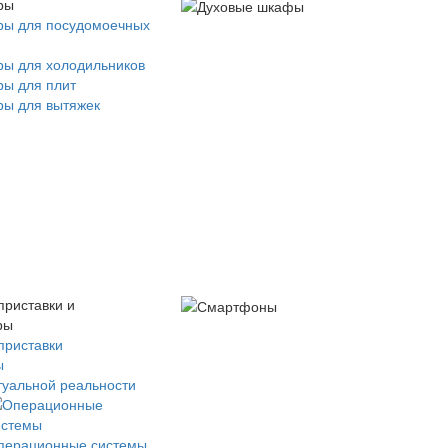
ры
ры для посудомоечных
ры для холодильников
ры для плит
ры для вытяжек
приставки и
ры
приставки
ы
туальной реальности
перационные системы