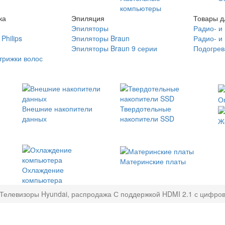
компьютеры
ка
Эпиляция
Товары д
Эпиляторы
Радио- и
Philips
Эпиляторы Braun
Радио- и
Эпиляторы Braun 9 серии
Подогрев
трижки волос
О
Внешние накопители
Твердотельные
данных
накопители SSD
Ж
Материнские платы
Охлаждение
компьютера
Телевизоры Hyundai, распродажа С поддержкой HDMI 2.1 с цифр