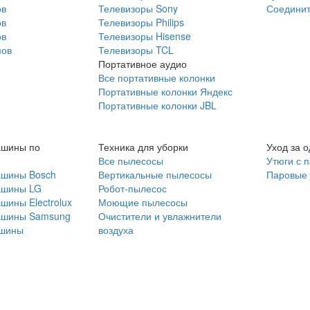
ов
Телевизоры Sony
Соединит
ов
Телевизоры Philips
ов
Телевизоры Hisense
мов
Телевизоры TCL
Портативное аудио
Все портативные колонки
Портативные колонки Яндекс
Портативные колонки JBL
ашины по
Техника для уборки
Уход за 
Все пылесосы
Утюги с 
ашины Bosch
Вертикальные пылесосы
Паровые
ашины LG
Робот-пылесос
шины Electrolux
Моющие пылесосы
ашины Samsung
Очистители и увлажнители
шины
воздуха