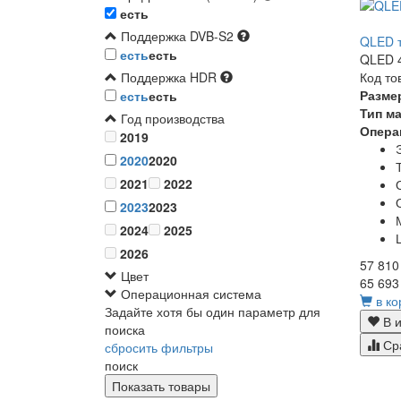
есть
Поддержка DVB-S2
QLED т
есть
есть
QLED 4
Код то
Поддержка HDR
Разме
есть
есть
Тип м
Год производства
Опера
2019
2020
2020
2021
2022
2023
2023
2024
2025
2026
57 810
Цвет
65 693
Операционная система
в ко
Задайте хотя бы один параметр для
В и
поиска
Ср
сбросить фильтры
поиск