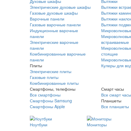
Духовые шкафы
Вытяжки
Электрические духовые шкафы
Вытяжки встра
Газовые духовые шкафы
Вытяжки ками
Варочные панели
Вытяжки накло
Газовые варочные панели
Вытяжки подве
Индукционные варочные
Микроволновые
панели
Микроволновые
Электрические варочные
встраиваемые
панели
Микроволновые
Комбинированные варочные
стоящие
панели
Микроволновые
Плиты
Кулеры для во
Электрические плиты
Газовые плиты
Комбинированные плиты
Смартфоны, телефоны
Смарт часы
Все смартфоны
Все смарт час
Смартфоны Samsung
Планшеты
Смартфоны Apple
Все планшеты
Ноутбуки
Мониторы