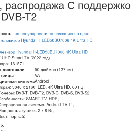
, распродажа С поддержко
 DVB-T2
ровать
по популярности
по названию
по цене
левизор Hyundai H-LED50BU7006 4K Ultra HD
 UHD Smart TV (2022 год)
вара: 131571
р диагонали
50 дюймов (127 см)
атрицы
VA
ционная система
Android
Экран:
3840 x 2160, LED, 4K Ultra HD, 60 Гц
Тюнеры:
DVB-T, DVB-T2, DVB-C, DVB-S, DVB-S2,
Особенности:
SMART TV; HDR;
Операционная система:
Android TV 11;
Мощность акустики:
2 x 8 Вт;
Цвет:
черный;
 р.
 р.