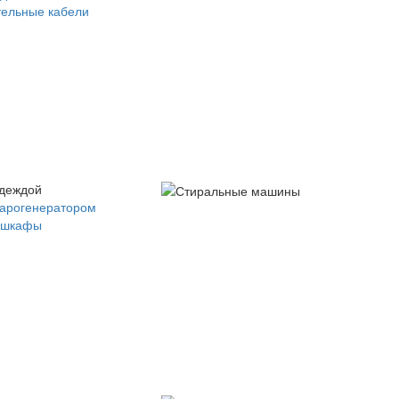
ельные кабели
одеждой
парогенератором
 шкафы