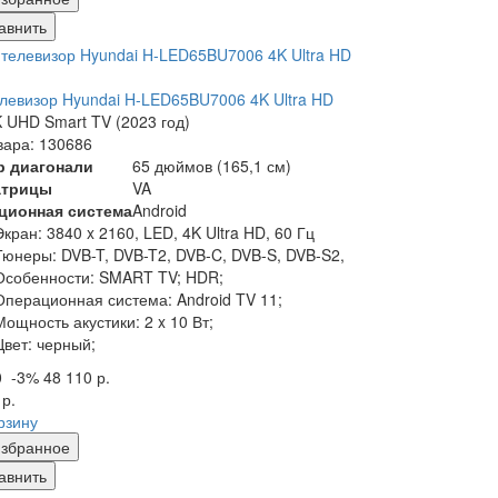
авнить
левизор Hyundai H-LED65BU7006 4K Ultra HD
 UHD Smart TV (2023 год)
вара: 130686
р диагонали
65 дюймов (165,1 см)
атрицы
VA
ционная система
Android
Экран:
3840 x 2160, LED, 4K Ultra HD, 60 Гц
Тюнеры:
DVB-T, DVB-T2, DVB-C, DVB-S, DVB-S2,
Особенности:
SMART TV; HDR;
Операционная система:
Android TV 11;
Мощность акустики:
2 x 10 Вт;
Цвет:
черный;
0
-3%
48 110 р.
 р.
рзину
збранное
авнить