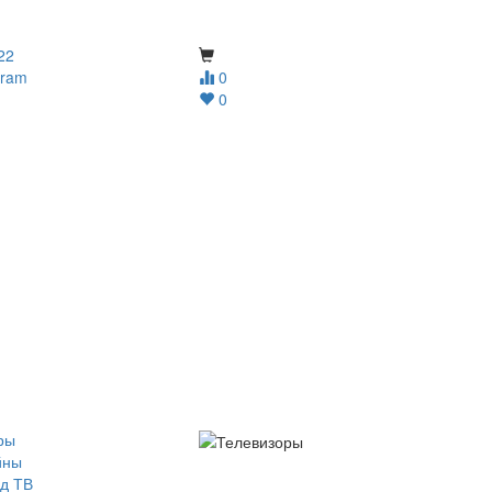
22
gram
0
0
ры
йны
д ТВ