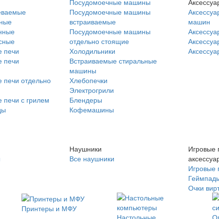
Посудомоечные машины
Аксессуа
еваемые
Посудомоечные машины
Аксессуа
нные
встраиваемые
машин
нные
Посудомоечные машины
Аксессуа
сные
отдельно стоящие
Аксессуа
 печи
Холодильники
Аксессуа
 печи
Встраиваемые стиральные
машины
 печи отдельно
Хлебопечки
Электрогрили
 печи с грилем
Блендеры
ды
Кофемашины
Наушники
Игровые 
ы
Все наушники
аксессуа
Игровые 
Геймпад
Очки вир
Принтеры и МФУ
Настольные
О