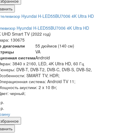
збранное
авнить
левизор Hyundai H-LED55BU7006 4K Ultra HD
 UHD Smart TV (2022 год)
вара: 130675
р диагонали
55 дюймов (140 см)
атрицы
VA
ционная система
Android
Экран:
3840 x 2160, LED, 4K Ultra HD, 60 Гц
Тюнеры:
DVB-T, DVB-T2, DVB-C, DVB-S, DVB-S2,
Особенности:
SMART TV; HDR;
Операционная система:
Android TV 11;
Мощность акустики:
2 x 10 Вт;
Цвет:
черный;
 р.
 р.
рзину
збранное
авнить