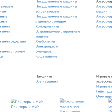
Посудомоечные машины
Аксессуа
еваемые
Посудомоечные машины
Аксессуа
нные
встраиваемые
машин
нные
Посудомоечные машины
Аксессуа
сные
отдельно стоящие
Аксессуа
 печи
Холодильники
Аксессуа
 печи
Встраиваемые стиральные
машины
 печи отдельно
Хлебопечки
Электрогрили
 печи с грилем
Блендеры
ды
Кофемашины
Наушники
Игровые 
ы
Все наушники
аксессуа
Игровые 
Геймпад
Очки вир
Принтеры и МФУ
Настольные
О