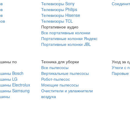
ов
Телевизоры Sony
Соединит
ов
Телевизоры Philips
ов
Телевизоры Hisense
мов
Телевизоры TCL
Портативное аудио
Все портативные колонки
Портативные колонки Яндекс
Портативные колонки JBL
ашины по
Техника для уборки
Уход за 
Все пылесосы
Утюги с 
ашины Bosch
Вертикальные пылесосы
Паровые
ашины LG
Робот-пылесос
шины Electrolux
Моющие пылесосы
ашины Samsung
Очистители и увлажнители
шины
воздуха