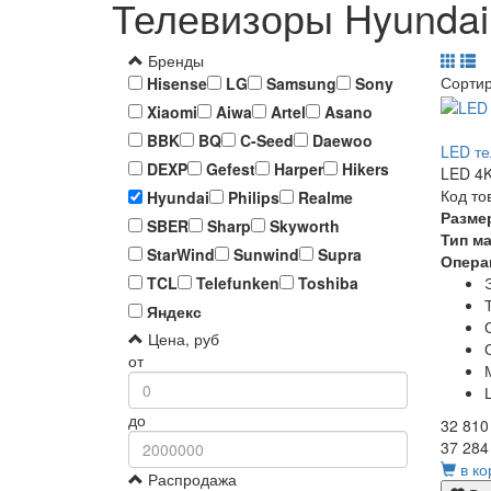
Телевизоры Hyundai
Бренды
Сорти
Hisense
LG
Samsung
Sony
Xiaomi
Aiwa
Artel
Asano
BBK
BQ
C-Seed
Daewoo
LED те
DEXP
Gefest
Harper
Hikers
LED 4K
Код то
Hyundai
Philips
Realme
Разме
SBER
Sharp
Skyworth
Тип м
StarWind
Sunwind
Supra
Опера
TCL
Telefunken
Toshiba
Яндекс
Цена, руб
от
до
32 810
37 284
в ко
Распродажа