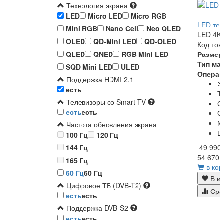
Технология экрана
LED
Micro LED
Micro RGB
LED те
Mini RGB
Nano Cell
Neo QLED
LED 4K
OLED
QD-Mini LED
QD-OLED
Код то
Разме
QLED
QNED
RGB Mini LED
Тип м
SQD Mini LED
ULED
Опера
Поддержка HDMI 2.1
есть
Телевизоры со Smart TV
есть
есть
Частота обновления экрана
100 Гц
120 Гц
49 99
144 Гц
54 670
165 Гц
в ко
60 Гц
60 Гц
В и
Цифровое ТВ (DVB-T2)
Ср
есть
есть
Поддержка DVB-S2
есть
есть