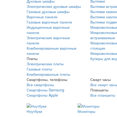
Духовые шкафы
Вытяжки
Электрические духовые шкафы
Вытяжки встра
Газовые духовые шкафы
Вытяжки ками
Варочные панели
Вытяжки накло
Газовые варочные панели
Вытяжки подве
Индукционные варочные
Микроволновые
панели
Микроволновые
Электрические варочные
встраиваемые
панели
Микроволновые
Комбинированные варочные
стоящие
панели
Микроволновые
Плиты
Кулеры для во
Электрические плиты
Газовые плиты
Комбинированные плиты
Смартфоны, телефоны
Смарт часы
Все смартфоны
Все смарт час
Смартфоны Samsung
Планшеты
Смартфоны Apple
Все планшеты
Ноутбуки
Мониторы