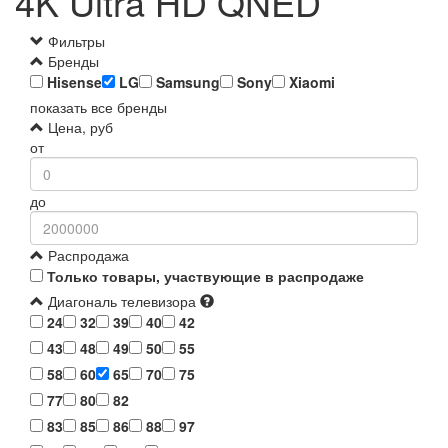
4K Ultra HD QNED
Фильтры
Бренды
Hisense
LG
Samsung
Sony
Xiaomi
показать все бренды
Цена, руб
от
до
Распродажа
Только товары, участвующие в распродаже
Диагональ телевизора
24
32
39
40
42
43
48
49
50
55
58
60
65
70
75
77
80
82
83
85
86
88
97