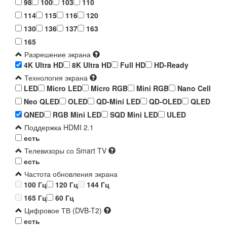
98
100
103
110
114
115
116
120
130
136
137
163
165
Разрешение экрана
4K Ultra HD
8K Ultra HD
Full HD
HD-Ready
Технология экрана
LED
Micro LED
Micro RGB
Mini RGB
Nano Cell
Neo QLED
OLED
QD-Mini LED
QD-OLED
QLED
QNED
RGB Mini LED
SQD Mini LED
ULED
Поддержка HDMI 2.1
есть
Телевизоры со Smart TV
есть
Частота обновления экрана
100 Гц
120 Гц
144 Гц
165 Гц
60 Гц
Цифровое ТВ (DVB-T2)
есть