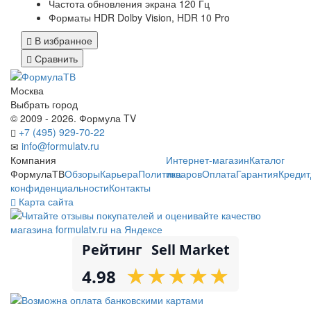
Частота обновления экрана 120 Гц
Форматы HDR Dolby Vision, HDR 10 Pro
В избранное
Сравнить
Москва
Выбрать город
© 2009 - 2026. Формула TV
+7 (495) 929-70-22
info@formulatv.ru
Компания
Интернет-магазин
Каталог
ФормулаТВ
Обзоры
Карьера
Политика
товаров
Оплата
Гарантия
Кредит
конфиденциальности
Контакты
Карта сайта
Рейтинг
Sell Market
★
★
★
★
★
★
★
★
★
★
4.98