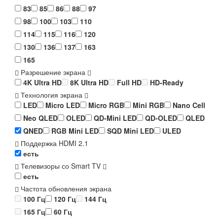
83
85
86
88
97
98
100
103
110
114
115
116
120
130
136
137
163
165
Разрешение экрана
4K Ultra HD
8K Ultra HD
Full HD
HD-Ready
Технология экрана
LED
Micro LED
Micro RGB
Mini RGB
Nano Cell
Neo QLED
OLED
QD-Mini LED
QD-OLED
QLED
QNED
RGB Mini LED
SQD Mini LED
ULED
Поддержка HDMI 2.1
есть
Телевизоры со Smart TV
есть
Частота обновления экрана
100 Гц
120 Гц
144 Гц
165 Гц
60 Гц