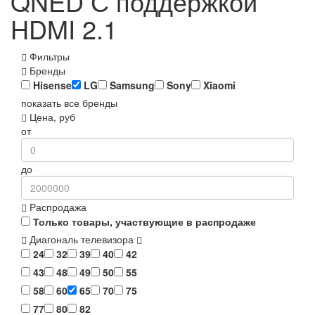
QNED С поддержкой
HDMI 2.1
Фильтры
Бренды
Hisense
LG
Samsung
Sony
Xiaomi
показать все бренды
Цена, руб
от
до
Распродажа
Только товары, участвующие в распродаже
Диагональ телевизора
24
32
39
40
42
43
48
49
50
55
58
60
65
70
75
77
80
82