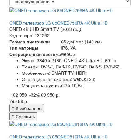
QNED телевизор LG 65QNED756RA 4K Ultra HD
QNED 4K UHD Smart TV (2023 год)
Код товара: 131292
Размер диагонали
65 дюймов (140 см)
Тип матрицы
IPS, VA
Операционная система
webOS
Экран:
3840 x 2160, QNED, 4K Ultra HD, 60 Гц
Тюнеры:
DVB-T, DVB-T2, DVB-C, DVB-S, DVB-S2,
Особенности:
SMART TV; HDR;
Операционная система:
webOS 23;
Мощность акустики:
2 x 10 Вт;
102 950
-32%
69 950 р.
79 488 р.
В избранное
Сравнить
QNED телевизор LG 65QNED816RA 4K Ultra HD