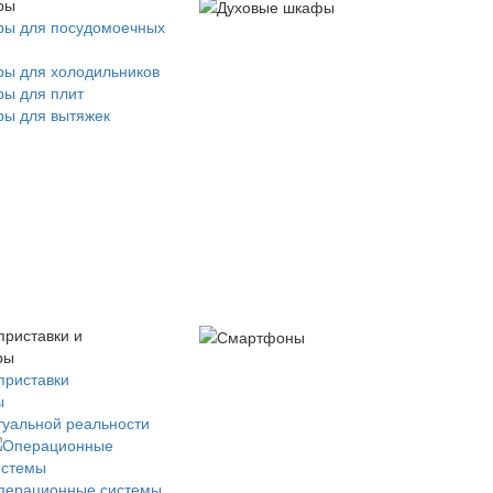
ры
ры для посудомоечных
ры для холодильников
ры для плит
ры для вытяжек
приставки и
ры
приставки
ы
туальной реальности
перационные системы