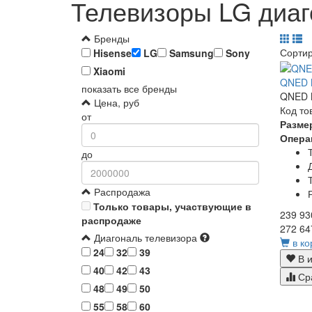
Телевизоры LG диаг
Бренды
Сорти
Hisense
LG
Samsung
Sony
Xiaomi
QNED M
показать все бренды
QNED M
Цена, руб
Код то
от
Разме
Опера
до
Распродажа
Только товары, участвующие в
239 93
распродаже
272 64
Диагональ телевизора
в ко
24
32
39
В и
40
42
43
Ср
48
49
50
55
58
60