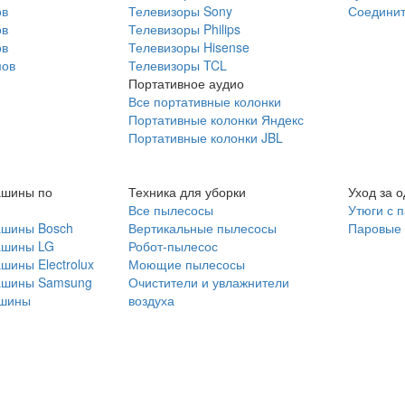
ов
Телевизоры Sony
Соединит
ов
Телевизоры Philips
ов
Телевизоры Hisense
мов
Телевизоры TCL
Портативное аудио
Все портативные колонки
Портативные колонки Яндекс
Портативные колонки JBL
ашины по
Техника для уборки
Уход за 
Все пылесосы
Утюги с 
ашины Bosch
Вертикальные пылесосы
Паровые
ашины LG
Робот-пылесос
шины Electrolux
Моющие пылесосы
ашины Samsung
Очистители и увлажнители
шины
воздуха