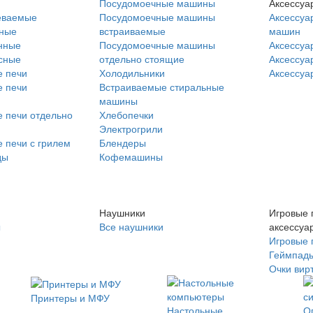
Посудомоечные машины
Аксессуа
еваемые
Посудомоечные машины
Аксессуа
нные
встраиваемые
машин
нные
Посудомоечные машины
Аксессуа
сные
отдельно стоящие
Аксессуа
 печи
Холодильники
Аксессуа
 печи
Встраиваемые стиральные
машины
 печи отдельно
Хлебопечки
Электрогрили
 печи с грилем
Блендеры
ды
Кофемашины
Наушники
Игровые 
ы
Все наушники
аксессуа
Игровые 
Геймпад
Очки вир
Принтеры и МФУ
Настольные
О