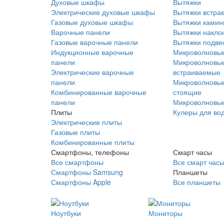
Духовые шкафы
Вытяжки
Электрические духовые шкафы
Вытяжки встра
Газовые духовые шкафы
Вытяжки ками
Варочные панели
Вытяжки накло
Газовые варочные панели
Вытяжки подве
Индукционные варочные
Микроволновые
панели
Микроволновые
Электрические варочные
встраиваемые
панели
Микроволновые
Комбинированные варочные
стоящие
панели
Микроволновые
Плиты
Кулеры для во
Электрические плиты
Газовые плиты
Комбинированные плиты
Смартфоны, телефоны
Смарт часы
Все смартфоны
Все смарт час
Смартфоны Samsung
Планшеты
Смартфоны Apple
Все планшеты
Ноутбуки
Мониторы