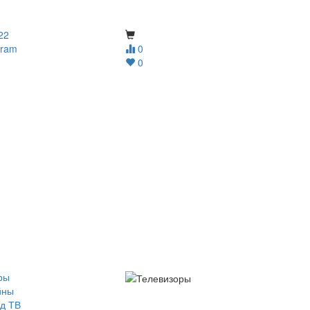
22
gram
0
0
ры
йны
д ТВ