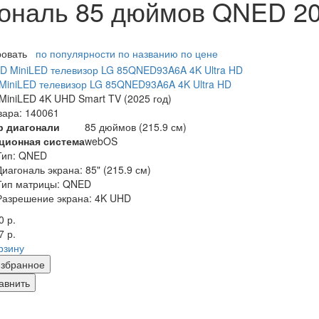
ональ 85 дюймов QNED 20
ровать
по популярности
по названию
по цене
iniLED телевизор LG 85QNED93A6A 4K Ultra HD
iniLED 4K UHD Smart TV (2025 год)
вара: 140061
р диагонали
85 дюймов (215.9 см)
ционная система
webOS
Тип: QNED
Диагональ экрана: 85" (
215.9
см)
Тип матрицы: QNED
Разрешение экрана: 4K UHD
0 р.
7 р.
рзину
збранное
авнить