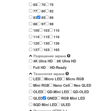
65
70
75
77
80
82
83
85
86
88
97
98
100
103
110
114
115
116
120
130
136
137
163
165
Разрешение экрана
4K Ultra HD
8K Ultra HD
Full HD
HD-Ready
Технология экрана
LED
Micro LED
Micro RGB
Mini RGB
Nano Cell
Neo QLED
OLED
QD-Mini LED
QD-OLED
QLED
QNED
RGB Mini LED
SQD Mini LED
ULED
Поддержка HDMI 2.1