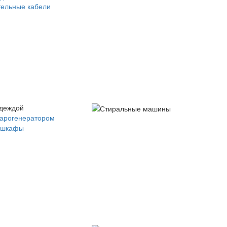
ельные кабели
одеждой
парогенератором
 шкафы