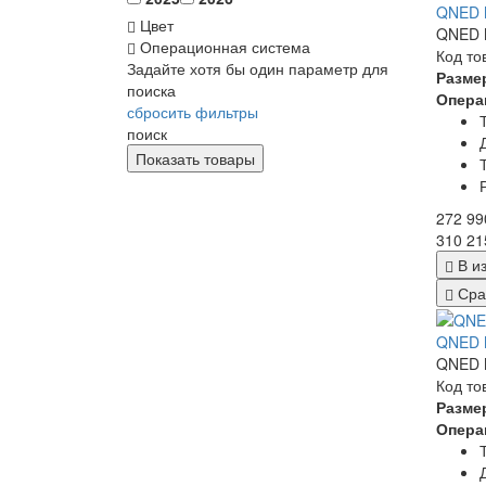
QNED M
Цвет
QNED M
Операционная система
Код то
Задайте хотя бы один параметр для
Разме
поиска
Опера
сбросить фильтры
поиск
272 99
310 21
В и
Сра
QNED M
QNED M
Код то
Разме
Опера