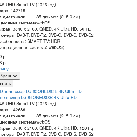
K UHD Smart TV (2026 год)
вара: 142719
р диагонали
85 дюймов (215.9 см)
ционная система
webOS
Экран:
3840 x 2160, QNED, 4K Ultra HD, 60 Гц
Тюнеры:
DVB-T, DVB-T2, DVB-C, DVB-S, DVB-S2,
Особенности:
SMART TV; HDR;
Операционная система:
webOS;
0 р.
3 р.
рзину
збранное
внить
елевизор LG 85QNED83B 4K Ultra HD
K UHD Smart TV (2026 год)
вара: 142689
р диагонали
85 дюймов (215.9 см)
ционная система
webOS
Экран:
3840 x 2160, QNED, 4K Ultra HD, 120 Гц
Тюнеры:
DVB-T, DVB-T2, DVB-C, DVB-S, DVB-S2,