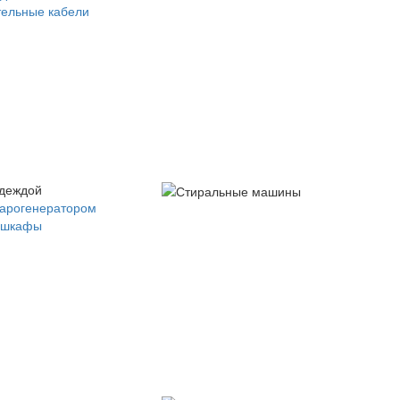
ельные кабели
одеждой
парогенератором
 шкафы