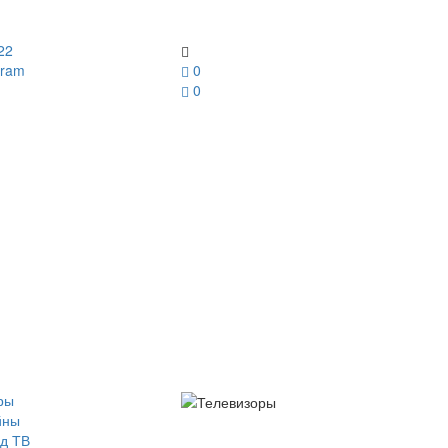
22
gram
0
0
ры
йны
д ТВ