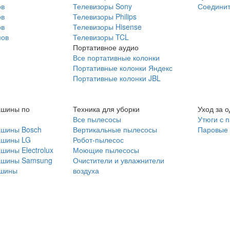
ов
Телевизоры Sony
Соединит
ов
Телевизоры Philips
ов
Телевизоры Hisense
мов
Телевизоры TCL
Портативное аудио
Все портативные колонки
Портативные колонки Яндекс
Портативные колонки JBL
ашины по
Техника для уборки
Уход за 
Все пылесосы
Утюги с 
ашины Bosch
Вертикальные пылесосы
Паровые
ашины LG
Робот-пылесос
шины Electrolux
Моющие пылесосы
ашины Samsung
Очистители и увлажнители
шины
воздуха