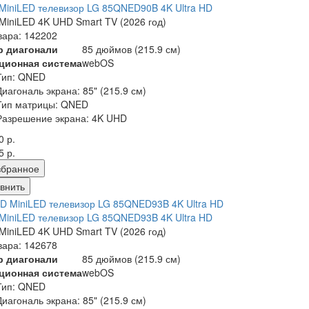
iniLED телевизор LG 85QNED90B 4K Ultra HD
iniLED 4K UHD Smart TV (2026 год)
вара: 142202
р диагонали
85 дюймов (215.9 см)
ционная система
webOS
Тип: QNED
Диагональ экрана: 85" (
215.9
см)
Тип матрицы: QNED
Разрешение экрана: 4K UHD
0 р.
5 р.
збранное
внить
iniLED телевизор LG 85QNED93B 4K Ultra HD
iniLED 4K UHD Smart TV (2026 год)
вара: 142678
р диагонали
85 дюймов (215.9 см)
ционная система
webOS
Тип: QNED
Диагональ экрана: 85" (
215.9
см)