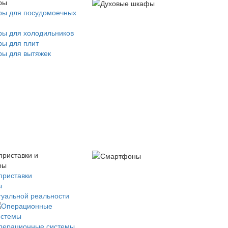
ры
ры для посудомоечных
ры для холодильников
ры для плит
ры для вытяжек
приставки и
ры
приставки
ы
туальной реальности
перационные системы