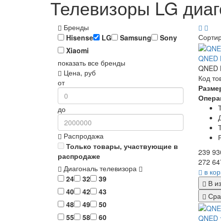
Телевизоры LG диаг
Бренды
Сорти
Hisense
LG
Samsung
Sony
Xiaomi
QNED M
показать все бренды
QNED M
Цена, руб
Код то
от
Разме
Опера
до
Распродажа
Только товары, участвующие в
239 93
распродаже
272 64
Диагональ телевизора
в ко
24
32
39
В и
40
42
43
Сра
48
49
50
55
58
60
QNED 