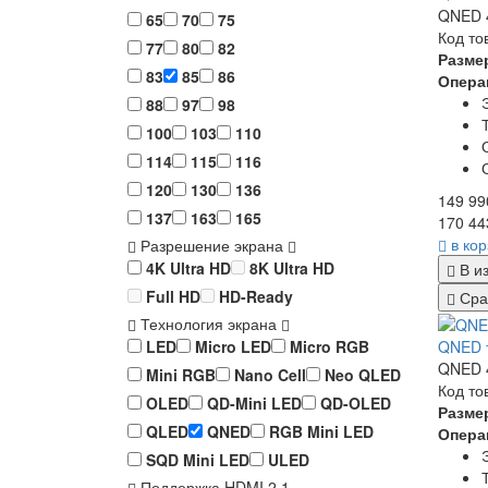
QNED 4
65
70
75
Код то
77
80
82
Разме
83
85
86
Опера
88
97
98
100
103
110
114
115
116
120
130
136
149 99
137
163
165
170 44
в ко
Разрешение экрана
4K Ultra HD
8K Ultra HD
В и
Full HD
HD-Ready
Сра
Технология экрана
QNED т
LED
Micro LED
Micro RGB
QNED 4
Mini RGB
Nano Cell
Neo QLED
Код то
OLED
QD-Mini LED
QD-OLED
Разме
QLED
QNED
RGB Mini LED
Опера
SQD Mini LED
ULED
Поддержка HDMI 2.1