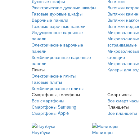
Духовые шкафы
Вытяжки
Электрические духовые шкафы
Вытяжки встра
Газовые духовые шкафы
Вытяжки ками
Варочные панели
Вытяжки накло
Газовые варочные панели
Вытяжки подве
Индукционные варочные
Микроволновые
панели
Микроволновые
Электрические варочные
встраиваемые
панели
Микроволновые
Комбинированные варочные
стоящие
панели
Микроволновые
Плиты
Кулеры для во
Электрические плиты
Газовые плиты
Комбинированные плиты
Смартфоны, телефоны
Смарт часы
Все смартфоны
Все смарт час
Смартфоны Samsung
Планшеты
Смартфоны Apple
Все планшеты
Ноутбуки
Мониторы