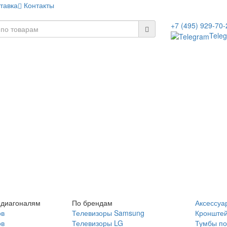
тавка
Контакты
+7 (495) 929-70-
Tele
 диагоналям
По брендам
Аксессуа
ов
Телевизоры Samsung
Кронште
ов
Телевизоры LG
Тумбы по