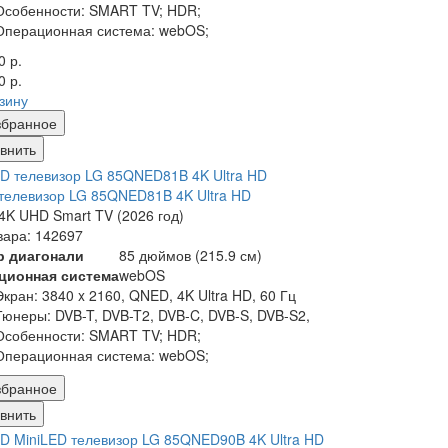
Особенности:
SMART TV; HDR;
Операционная система:
webOS;
0 р.
0 р.
рзину
збранное
внить
елевизор LG 85QNED81B 4K Ultra HD
K UHD Smart TV (2026 год)
вара: 142697
р диагонали
85 дюймов (215.9 см)
ционная система
webOS
Экран:
3840 x 2160, QNED, 4K Ultra HD, 60 Гц
Тюнеры:
DVB-T, DVB-T2, DVB-C, DVB-S, DVB-S2,
Особенности:
SMART TV; HDR;
Операционная система:
webOS;
збранное
внить