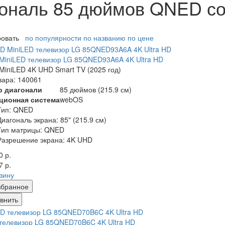
ональ 85 дюймов QNED со
ровать
по популярности
по названию
по цене
iniLED телевизор LG 85QNED93A6A 4K Ultra HD
iniLED 4K UHD Smart TV (2025 год)
вара: 140061
р диагонали
85 дюймов (215.9 см)
ционная система
webOS
Тип: QNED
Диагональ экрана: 85" (
215.9
см)
Тип матрицы: QNED
Разрешение экрана: 4K UHD
0 р.
7 р.
рзину
збранное
внить
телевизор LG 85QNED70B6C 4K Ultra HD