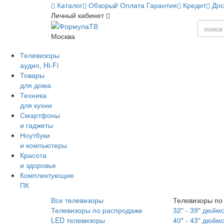
Каталог
Обзоры
Оплата
Гарантия
Кредит
Дос
Личный кабинет
Москва
Телевизоры
аудио, Hi-Fi
Товары
для дома
Техника
для кухни
Смартфоны
и гаджеты
Ноутбуки
и компьютеры
Красота
и здоровье
Комплектующие
ПК
Все телевизоры
Телевизоры по
Телевизоры по распродаже
32" - 39" дюйм
LED телевизоры
40" - 43" дюйм