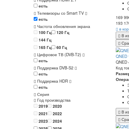
есть
Телевизоры со Smart TV
169 99
есть
193 17
Частота обновления экрана
в ко
100 Гц
120 Гц
В и
144 Гц
Сра
165 Гц
60 Гц
Цифровое ТВ (DVB-T2)
QNED т
есть
QNED 4
Код то
Поддержка DVB-S2
Разме
есть
Опера
Поддержка HDR
есть
Серия
Год производства
2019
2020
В и
2021
2022
Сра
2023
2024
2025
2026