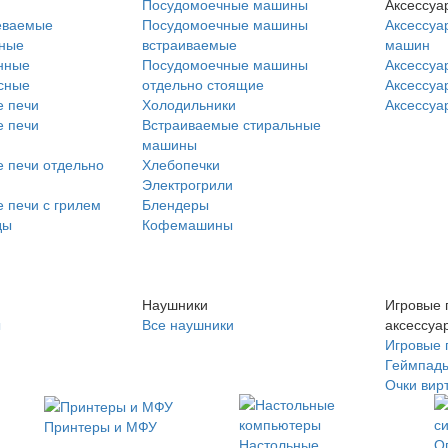
Посудомоечные машины
Аксессуа
еваемые
Посудомоечные машины
Аксессуа
нные
встраиваемые
машин
нные
Посудомоечные машины
Аксессуа
сные
отдельно стоящие
Аксессуа
 печи
Холодильники
Аксессуа
 печи
Встраиваемые стиральные
машины
 печи отдельно
Хлебопечки
Электрогрили
 печи с грилем
Блендеры
ды
Кофемашины
Наушники
Игровые 
ы
Все наушники
аксессуа
Игровые 
Геймпад
Очки вир
Принтеры и МФУ
Настольные
О