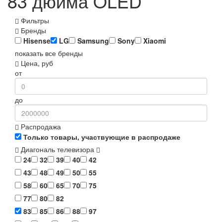
83 дюйма OLED
Фильтры
Бренды
Hisense
LG
Samsung
Sony
Xiaomi
показать все бренды
Цена, руб
от
до
Распродажа
Только товары, участвующие в распродаже
Диагональ телевизора
24
32
39
40
42
43
48
49
50
55
58
60
65
70
75
77
80
82
83
85
86
88
97