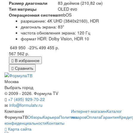
Размер диагонали
83 дюймов (210,82 см)
Тип матрицы
OLED evo
Операционная система
webOS
разрешение: 4K UHD (3840x2160), HDR
диагональ экрана: 83"
частота обновления экрана: 120 Гц
формат HDR: Dolby Vision, HDR 10
649 950
-23%
499 455 р.
567 562 р.
В избранное
Сравнить
Москва
Выбрать город
© 2009 - 2026. Формула TV
+7 (495) 929-70-22
info@formulatv.ru
Компания
Интернет-магазин
Каталог
ФормулаТВ
Обзоры
Карьера
Политика
товаров
Оплата
Гарантия
Кредит
конфиденциальности
Контакты
Карта сайта