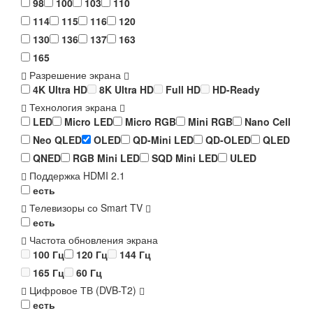
98
100
103
110
114
115
116
120
130
136
137
163
165
Разрешение экрана
4K Ultra HD
8K Ultra HD
Full HD
HD-Ready
Технология экрана
LED
Micro LED
Micro RGB
Mini RGB
Nano Cell
Neo QLED
OLED
QD-Mini LED
QD-OLED
QLED
QNED
RGB Mini LED
SQD Mini LED
ULED
Поддержка HDMI 2.1
есть
Телевизоры со Smart TV
есть
Частота обновления экрана
100 Гц
120 Гц
144 Гц
165 Гц
60 Гц
Цифровое ТВ (DVB-T2)
есть