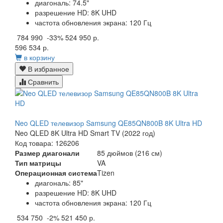
диагональ: 74.5"
разрешение HD: 8K UHD
частота обновления экрана: 120 Гц
784 990
-33%
524 950 р.
596 534 р.
в корзину
В избранное
Сравнить
Neo QLED телевизор Samsung QE85QN800B 8K Ultra HD
Neo QLED 8K Ultra HD Smart TV (2022 год)
Код товара: 126206
Размер диагонали
85 дюймов (216 см)
Тип матрицы
VA
Операционная система
Tizen
диагональ: 85"
разрешение HD: 8K UHD
частота обновления экрана: 120 Гц
534 750
-2%
521 450 р.