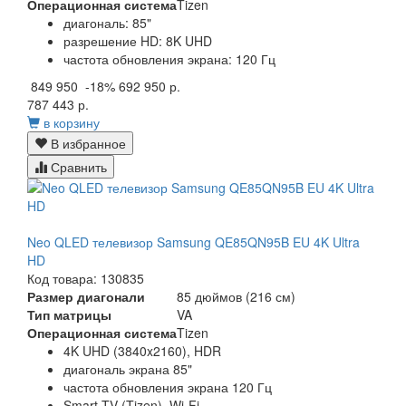
Операционная система
Tizen
диагональ: 85"
разрешение HD: 8K UHD
частота обновления экрана: 120 Гц
849 950
-18%
692 950 р.
787 443 р.
в корзину
В избранное
Сравнить
Neo QLED телевизор Samsung QE85QN95B EU 4K Ultra
HD
Код товара: 130835
Размер диагонали
85 дюймов (216 см)
Тип матрицы
VA
Операционная система
Tizen
4K UHD (3840x2160), HDR
диагональ экрана 85"
частота обновления экрана 120 Гц
Smart TV (Tizen), Wi-Fi