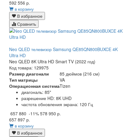
592 556 р.
в корзину
В избранное
Сравнить
Neo QLED телевизор Samsung QE85QN800BUXCE 4K
Ultra HD
Neo QLED 8K Ultra HD Smart TV (2022 год)
Код товара: 129975
Размер диагонали
85 дюймов (216 см)
Тип матрицы
VA
Операционная система
Tizen
диагональ: 85"
разрешение HD: 8K UHD
частота обновления экрана: 120 Гц
657 880
-11%
578 950 р.
657 897 р.
в корзину
В избранное