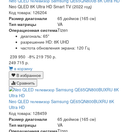
Neo QLED телевизор Samsung QE65QN800B 8K Ultra HD
Neo QLED 8K Ultra HD Smart TV (2022 год)
Код товара: 126204
Размер диагонали
65 дюймов (165 см)
Тип матрицы
VA
Операционная система
Tizen
диагональ: 65"
разрешение HD: 8K UHD
частота обновления экрана: 120 Гц
239 950
-8%
219 750 р.
249 715 р.
в корзину
В избранное
Сравнить
Neo QLED телевизор Samsung QE65QN800BUXRU 8K
Ultra HD
Код товара: 128459
Размер диагонали
65 дюймов (165 см)
Тип матрицы
VA
Операционная система
Tizen