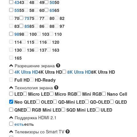
43
43
48
49
50
50
55
55
58
60
65
65
70
75
75
77
80
82
83
85
85
86
88
97
98
98
100
103
110
114
115
116
120
130
136
137
163
165
Разрешение экрана
4K Ultra HD
4K Ultra HD
8K Ultra HD
8K Ultra HD
Full HD
HD-Ready
Технология экрана
LED
Micro LED
Micro RGB
Mini RGB
Nano Cell
Neo QLED
OLED
QD-Mini LED
QD-OLED
QLED
QNED
RGB Mini LED
SQD Mini LED
ULED
Поддержка HDMI 2.1
есть
есть
Телевизоры со Smart TV