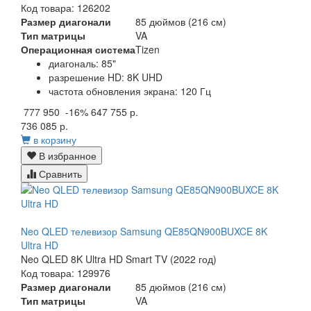
Код товара: 126202
Размер диагонали
85 дюймов (216 см)
Тип матрицы
VA
Операционная система
Tizen
диагональ: 85"
разрешение HD: 8K UHD
частота обновления экрана: 120 Гц
777 950
-16%
647 755 р.
736 085 р.
в корзину
В избранное
Сравнить
Neo QLED телевизор Samsung QE85QN900BUXCE 8K
Ultra HD
Neo QLED 8K Ultra HD Smart TV (2022 год)
Код товара: 129976
Размер диагонали
85 дюймов (216 см)
Тип матрицы
VA