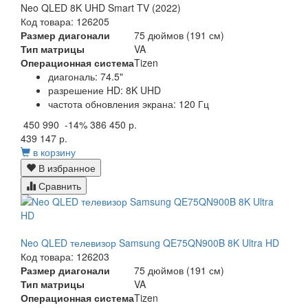
Neo QLED 8K UHD Smart TV (2022)
Код товара: 126205
Размер диагонали
75 дюймов (191 см)
Тип матрицы
VA
Операционная система
Tizen
диагональ: 74.5"
разрешение HD: 8K UHD
частота обновления экрана: 120 Гц
450 990
-14%
386 450 р.
439 147 р.
в корзину
В избранное
Сравнить
Neo QLED телевизор Samsung QE75QN900B 8K Ultra HD
Код товара: 126203
Размер диагонали
75 дюймов (191 см)
Тип матрицы
VA
Операционная система
Tizen