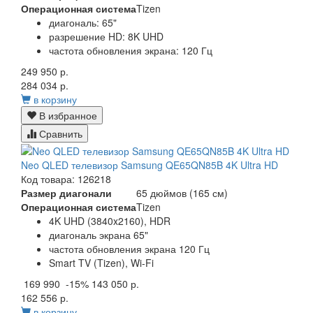
Операционная система
Tizen
диагональ: 65"
разрешение HD: 8K UHD
частота обновления экрана: 120 Гц
249 950 р.
284 034 р.
в корзину
В избранное
Сравнить
Neo QLED телевизор Samsung QE65QN85B 4K Ultra HD
Код товара: 126218
Размер диагонали
65 дюймов (165 см)
Операционная система
Tizen
4K UHD (3840x2160), HDR
диагональ экрана 65"
частота обновления экрана 120 Гц
Smart TV (Tizen), Wi-Fi
169 990
-15%
143 050 р.
162 556 р.
в корзину