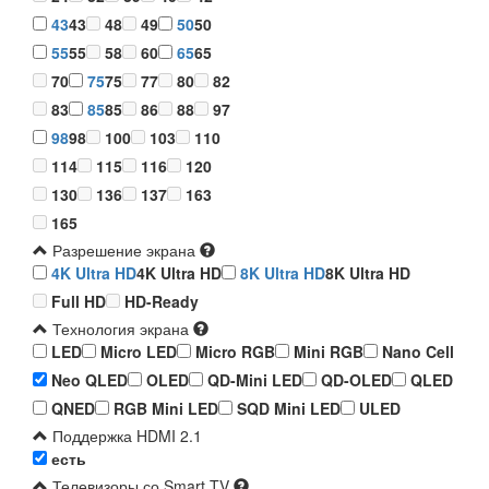
43
43
48
49
50
50
55
55
58
60
65
65
70
75
75
77
80
82
83
85
85
86
88
97
98
98
100
103
110
114
115
116
120
130
136
137
163
165
Разрешение экрана
4K Ultra HD
4K Ultra HD
8K Ultra HD
8K Ultra HD
Full HD
HD-Ready
Технология экрана
LED
Micro LED
Micro RGB
Mini RGB
Nano Cell
Neo QLED
OLED
QD-Mini LED
QD-OLED
QLED
QNED
RGB Mini LED
SQD Mini LED
ULED
Поддержка HDMI 2.1
есть
Телевизоры со Smart TV