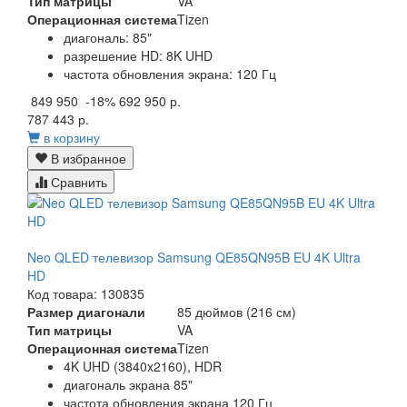
Тип матрицы
VA
Операционная система
Tizen
диагональ: 85"
разрешение HD: 8K UHD
частота обновления экрана: 120 Гц
849 950
-18%
692 950 р.
787 443 р.
в корзину
В избранное
Сравнить
Neo QLED телевизор Samsung QE85QN95B EU 4K Ultra
HD
Код товара: 130835
Размер диагонали
85 дюймов (216 см)
Тип матрицы
VA
Операционная система
Tizen
4K UHD (3840x2160), HDR
диагональ экрана 85"
частота обновления экрана 120 Гц