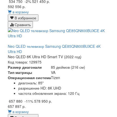
534 750
-2%
521 450 р.
592 556 р.
в корзину
В избранное
Сравнить
Neo QLED телевизор Samsung QE85QN800BUXCE 4K
Ultra HD
Neo QLED 8K Ultra HD Smart TV (2022 год)
Код товара: 129975
Размер диагонали
85 дюймов (216 см)
Тип матрицы
VA
Операционная система
Tizen
диагональ: 85"
разрешение HD: 8K UHD
частота обновления экрана: 120 Гц
657 880
-11%
578 950 р.
657 897 р.
в корзину