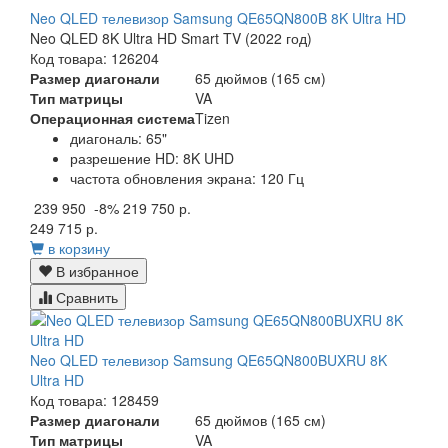
Neo QLED телевизор Samsung QE65QN800B 8K Ultra HD
Neo QLED 8K Ultra HD Smart TV (2022 год)
Код товара: 126204
Размер диагонали
65 дюймов (165 см)
Тип матрицы
VA
Операционная система
Tizen
диагональ: 65"
разрешение HD: 8K UHD
частота обновления экрана: 120 Гц
239 950
-8%
219 750 р.
249 715 р.
в корзину
В избранное
Сравнить
Neo QLED телевизор Samsung QE65QN800BUXRU 8K
Ultra HD
Код товара: 128459
Размер диагонали
65 дюймов (165 см)
Тип матрицы
VA