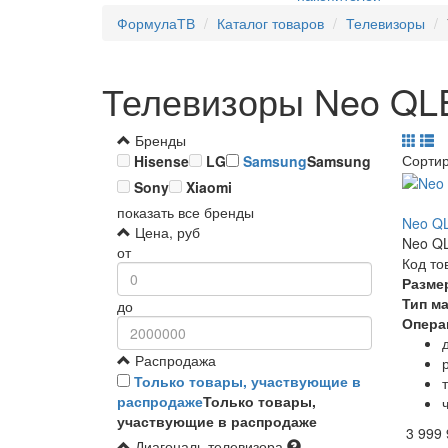
ФормулаТВ
Каталог товаров
Телевизоры
Телевизоры Neo QLE
Бренды
Сорти
Hisense
LG
Samsung
Samsung
Sony
Xiaomi
показать все бренды
Neo Q
Цена, руб
Neo QL
от
Код то
Разме
Тип м
до
Опера
Распродажа
Только товары, участвующие в
распродаже
Только товары,
участвующие в распродаже
3 999
Диагональ телевизора