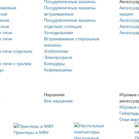
Посудомоечные машины
Аксессуа
еваемые
Посудомоечные машины
Аксессуа
нные
встраиваемые
машин
нные
Посудомоечные машины
Аксессуа
сные
отдельно стоящие
Аксессуа
 печи
Холодильники
Аксессуа
 печи
Встраиваемые стиральные
машины
 печи отдельно
Хлебопечки
Электрогрили
 печи с грилем
Блендеры
ды
Кофемашины
Наушники
Игровые 
ы
Все наушники
аксессуа
Игровые 
Геймпад
Очки вир
Принтеры и МФУ
Настольные
О