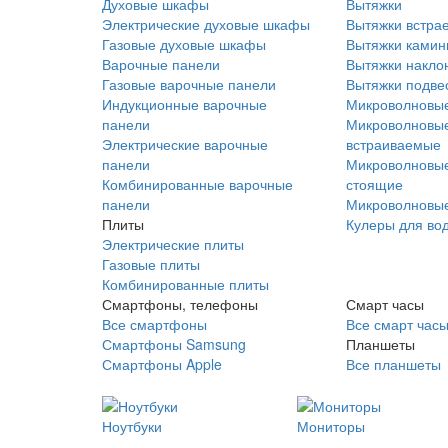
Духовые шкафы
Вытяжки
Электрические духовые шкафы
Вытяжки встра
Газовые духовые шкафы
Вытяжки ками
Варочные панели
Вытяжки накло
Газовые варочные панели
Вытяжки подве
Индукционные варочные
Микроволновые
панели
Микроволновые
Электрические варочные
встраиваемые
панели
Микроволновые
Комбинированные варочные
стоящие
панели
Микроволновые
Плиты
Кулеры для во
Электрические плиты
Газовые плиты
Комбинированные плиты
Смартфоны, телефоны
Смарт часы
Все смартфоны
Все смарт час
Смартфоны Samsung
Планшеты
Смартфоны Apple
Все планшеты
Ноутбуки
Мониторы