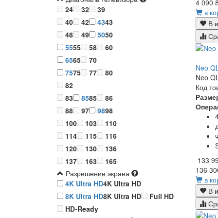
4 090 
24
32
39
в ко
40
42
43
43
В и
48
49
50
50
Ср
55
55
58
60
65
65
70
Neo QL
75
75
77
80
Neo QL
82
Код то
Разме
83
85
85
86
Опера
88
97
98
98
100
103
110
114
115
116
120
130
136
133 9
137
163
165
136 30
Разрешение экрана
в ко
4K Ultra HD
4K Ultra HD
В и
8K Ultra HD
8K Ultra HD
Full HD
Ср
HD-Ready