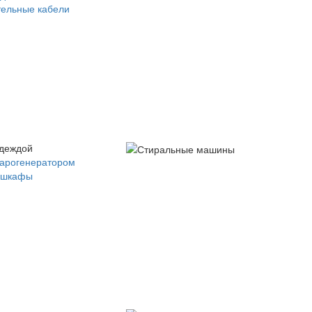
ельные кабели
одеждой
парогенератором
 шкафы