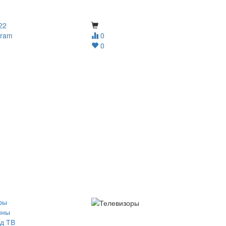
22
gram
0
0
ры
йны
д ТВ