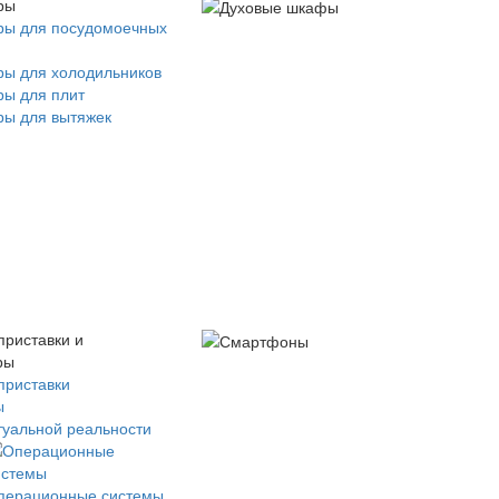
ры
ры для посудомоечных
ры для холодильников
ры для плит
ры для вытяжек
приставки и
ры
приставки
ы
туальной реальности
перационные системы