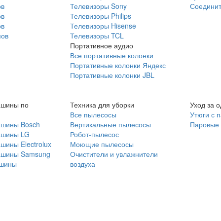
ов
Телевизоры Sony
Соединит
ов
Телевизоры Philips
ов
Телевизоры Hisense
мов
Телевизоры TCL
Портативное аудио
Все портативные колонки
Портативные колонки Яндекс
Портативные колонки JBL
ашины по
Техника для уборки
Уход за 
Все пылесосы
Утюги с 
ашины Bosch
Вертикальные пылесосы
Паровые
ашины LG
Робот-пылесос
шины Electrolux
Моющие пылесосы
ашины Samsung
Очистители и увлажнители
шины
воздуха