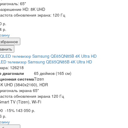
диагональ: 65"
разрешение HD: 8K UHD
частота обновления экрана: 120 Гц
0 р.
4 р.
рзину
збранное
авнить
ED телевизор Samsung QE65QN85B 4K Ultra HD
вара: 126218
р диагонали
65 дюймов (165 см)
ционная система
Tizen
4K UHD (3840x2160), HDR
диагональ экрана 65"
частота обновления экрана 120 Гц
Smart TV (Tizen), Wi-Fi
90
-15%
143 050 р.
6 р.
рзину