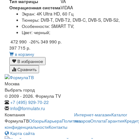
Тип матрицы
VA
Операционная система
VIDAA
Экран:
4K Ultra HD, 60 Гц
Тюнеры:
DVB-T, DVB-T2, DVB-C, DVB-S, DVB-S2,
Особенности:
SMART TV;
Цвет:
черный;
472 990
-26%
349 990 р.
397 715 р.
в корзину
В избранное
Сравнить
Москва
Выбрать город
© 2009 - 2026. Формула TV
+7 (495) 929-70-22
info@formulatv.ru
Компания
Интернет-магазин
Каталог
ФормулаТВ
Обзоры
Карьера
Политика
товаров
Оплата
Гарантия
Кредит
конфиденциальности
Контакты
Карта сайта