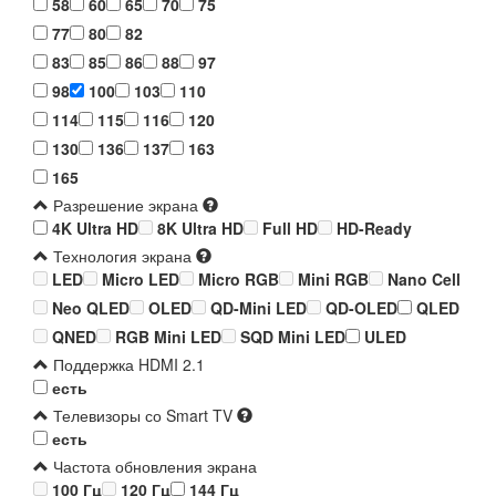
58
60
65
70
75
77
80
82
83
85
86
88
97
98
100
103
110
114
115
116
120
130
136
137
163
165
Разрешение экрана
4K Ultra HD
8K Ultra HD
Full HD
HD-Ready
Технология экрана
LED
Micro LED
Micro RGB
Mini RGB
Nano Cell
Neo QLED
OLED
QD-Mini LED
QD-OLED
QLED
QNED
RGB Mini LED
SQD Mini LED
ULED
Поддержка HDMI 2.1
есть
Телевизоры со Smart TV
есть
Частота обновления экрана
100 Гц
120 Гц
144 Гц