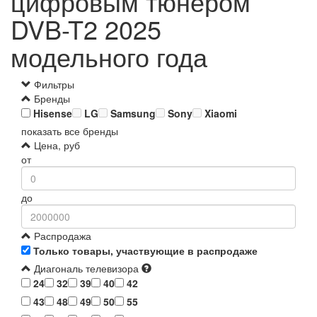
цифровым тюнером
DVB-T2 2025
модельного года
Фильтры
Бренды
Hisense
LG
Samsung
Sony
Xiaomi
показать все бренды
Цена, руб
от
до
Распродажа
Только товары, участвующие в распродаже
Диагональ телевизора
24
32
39
40
42
43
48
49
50
55