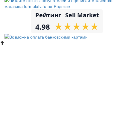
Рейтинг
Sell Market
★
★
★
★
★
★
★
★
★
★
4.98