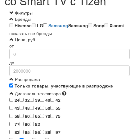
со Smart TV с Tizen
Фильтры
Бренды
Hisense
LG
Samsung
Samsung
Sony
Xiaomi
показать все бренды
Цена, руб
от
до
Распродажа
Только товары, участвующие в распродаже
Диагональ телевизора
24
32
39
40
42
43
48
49
50
55
58
60
65
70
75
77
80
82
83
85
86
88
97