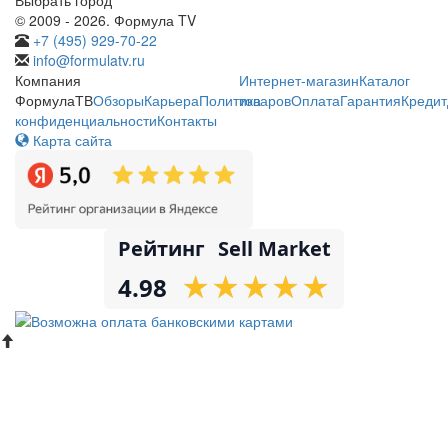
© 2009 - 2026. Формула TV
+7 (495) 929-70-22
info@formulatv.ru
Компания
Интернет-магазин
Каталог
ФормулаТВ
Обзоры
Карьера
Политика
товаров
Оплата
Гарантия
Кредит
конфиденциальности
Контакты
Карта сайта
Рейтинг
Sell Market
★
★
★
★
★
★
★
★
★
★
4.98