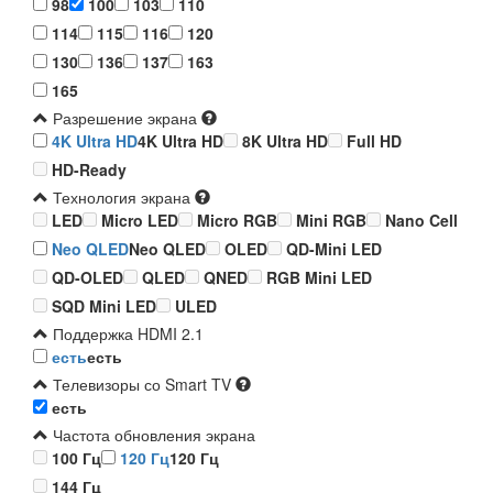
98
100
103
110
114
115
116
120
130
136
137
163
165
Разрешение экрана
4K Ultra HD
4K Ultra HD
8K Ultra HD
Full HD
HD-Ready
Технология экрана
LED
Micro LED
Micro RGB
Mini RGB
Nano Cell
Neo QLED
Neo QLED
OLED
QD-Mini LED
QD-OLED
QLED
QNED
RGB Mini LED
SQD Mini LED
ULED
Поддержка HDMI 2.1
есть
есть
Телевизоры со Smart TV
есть
Частота обновления экрана
100 Гц
120 Гц
120 Гц
144 Гц