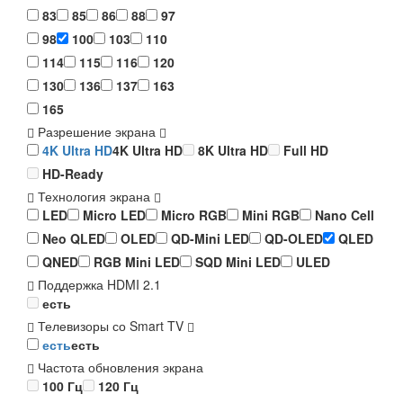
83
85
86
88
97
98
100
103
110
114
115
116
120
130
136
137
163
165
Разрешение экрана
4K Ultra HD
4K Ultra HD
8K Ultra HD
Full HD
HD-Ready
Технология экрана
LED
Micro LED
Micro RGB
Mini RGB
Nano Cell
Neo QLED
OLED
QD-Mini LED
QD-OLED
QLED
QNED
RGB Mini LED
SQD Mini LED
ULED
Поддержка HDMI 2.1
есть
Телевизоры со Smart TV
есть
есть
Частота обновления экрана
100 Гц
120 Гц