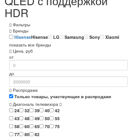
QLED с поддержкой
HDR
Фильтры
Бренды
Hisense
Hisense
LG
Samsung
Sony
Xiaomi
показать все бренды
Цена, руб
от
до
Распродажа
Только товары, участвующие в распродаже
Диагональ телевизора
24
32
39
40
42
43
48
49
50
55
58
60
65
70
75
77
80
82