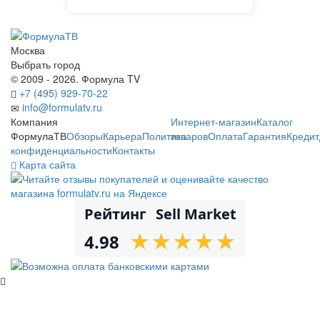
Москва
Выбрать город
© 2009 - 2026. Формула TV
+7 (495) 929-70-22
info@formulatv.ru
Компания
Интернет-магазин
Каталог
ФормулаТВ
Обзоры
Карьера
Политика
товаров
Оплата
Гарантия
Кредит
конфиденциальности
Контакты
Карта сайта
Рейтинг
Sell Market
★
★
★
★
★
★
★
★
★
★
4.98