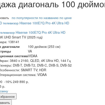
ажа диагональ 100 дюймо
ровать
по популярности
по названию
по цене
елевизор Hisense 100E7Q Pro 4K Ultra HD
K UHD Smart TV (2025 год)
вара: 138141
р диагонали
100 дюймов (253 см)
атрицы
VA
ционная система
VIDAA
Экран:
3840 x 2160, QLED, 4K Ultra HD, 144 Гц
Тюнеры:
DVB-T, DVB-T2, DVB-C, DVB-S, DVB-S2
Особенности:
SMART TV; HDR
Операционная система:
VIDAA
90
-16%
249 890 р.
5 р.
рзину
збранное
авнить