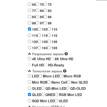
65
70
75
77
80
82
83
85
86
88
97
98
100
103
110
114
115
116
120
130
136
137
163
165
Разрешение экрана
4K Ultra HD
8K Ultra HD
Full HD
HD-Ready
Технология экрана
LED
Micro LED
Micro RGB
Mini RGB
Nano Cell
Neo QLED
OLED
QD-Mini LED
QD-OLED
QLED
QNED
RGB Mini LED
SQD Mini LED
ULED
Поддержка HDMI 2.1