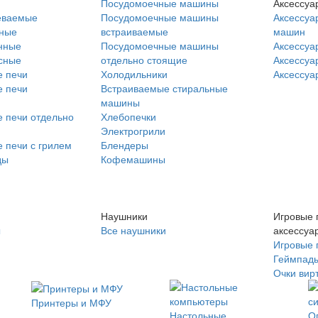
Посудомоечные машины
Аксессуа
еваемые
Посудомоечные машины
Аксессуа
нные
встраиваемые
машин
нные
Посудомоечные машины
Аксессуа
сные
отдельно стоящие
Аксессуа
 печи
Холодильники
Аксессуа
 печи
Встраиваемые стиральные
машины
 печи отдельно
Хлебопечки
Электрогрили
 печи с грилем
Блендеры
ды
Кофемашины
Наушники
Игровые 
ы
Все наушники
аксессуа
Игровые 
Геймпад
Очки вир
Принтеры и МФУ
Настольные
О