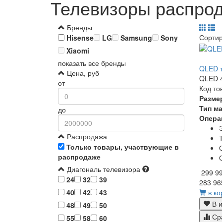
Телевизоры распрод
Бренды
Сорти
Hisense
LG
Samsung
Sony
Xiaomi
показать все бренды
QLED т
Цена, руб
QLED 4
от
Код то
Разме
Тип м
до
Опера
Распродажа
Только товары, участвующие в
распродаже
Диагональ телевизора
299 9
24
32
39
283 96
в ко
40
42
43
В и
48
49
50
Ср
55
58
60