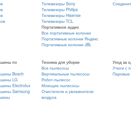
ов
Телевизоры Sony
Соединит
ов
Телевизоры Philips
ов
Телевизоры Hisense
мов
Телевизоры TCL
Портативное аудио
Все портативные колонки
Портативные колонки Яндекс
Портативные колонки JBL
ашины по
Техника для уборки
Уход за 
Все пылесосы
Утюги с 
ашины Bosch
Вертикальные пылесосы
Паровые
ашины LG
Робот-пылесос
шины Electrolux
Моющие пылесосы
ашины Samsung
Очистители и увлажнители
шины
воздуха