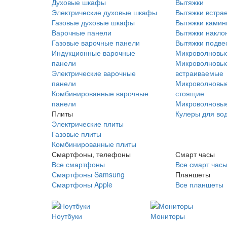
Духовые шкафы
Вытяжки
Электрические духовые шкафы
Вытяжки встра
Газовые духовые шкафы
Вытяжки ками
Варочные панели
Вытяжки накло
Газовые варочные панели
Вытяжки подве
Индукционные варочные
Микроволновые
панели
Микроволновые
Электрические варочные
встраиваемые
панели
Микроволновые
Комбинированные варочные
стоящие
панели
Микроволновые
Плиты
Кулеры для во
Электрические плиты
Газовые плиты
Комбинированные плиты
Смартфоны, телефоны
Смарт часы
Все смартфоны
Все смарт час
Смартфоны Samsung
Планшеты
Смартфоны Apple
Все планшеты
Ноутбуки
Мониторы