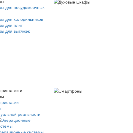
ры
ры для посудомоечных
ры для холодильников
ры для плит
ры для вытяжек
приставки и
ры
приставки
ы
туальной реальности
перационные системы