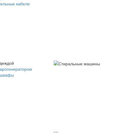
ельные кабели
одеждой
парогенератором
 шкафы