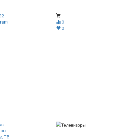
22
gram
0
0
ры
йны
д ТВ