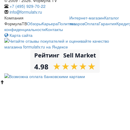
© 2009 - 2026. Формула TV
+7 (495) 929-70-22
info@formulatv.ru
Компания
Интернет-магазин
Каталог
ФормулаТВ
Обзоры
Карьера
Политика
товаров
Оплата
Гарантия
Кредит
конфиденциальности
Контакты
Карта сайта
Рейтинг
Sell Market
★
★
★
★
★
★
★
★
★
★
4.98