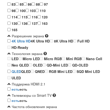
83
85
86
88
97
98
100
103
110
114
115
116
120
130
136
137
163
165
Разрешение экрана
4K Ultra HD
4K Ultra HD
8K Ultra HD
Full HD
HD-Ready
Технология экрана
LED
Micro LED
Micro RGB
Mini RGB
Nano Cell
Neo QLED
OLED
QD-Mini LED
QD-OLED
QLED
QLED
QNED
RGB Mini LED
SQD Mini LED
ULED
Поддержка HDMI 2.1
есть
есть
Телевизоры со Smart TV
есть
есть
Частота обновления экрана