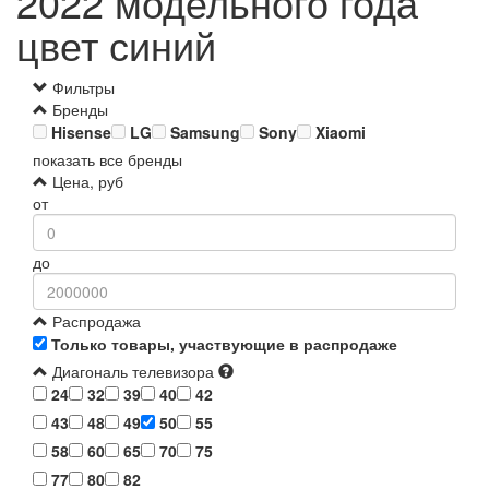
2022 модельного года
цвет синий
Фильтры
Бренды
Hisense
LG
Samsung
Sony
Xiaomi
показать все бренды
Цена, руб
от
до
Распродажа
Только товары, участвующие в распродаже
Диагональ телевизора
24
32
39
40
42
43
48
49
50
55
58
60
65
70
75
77
80
82