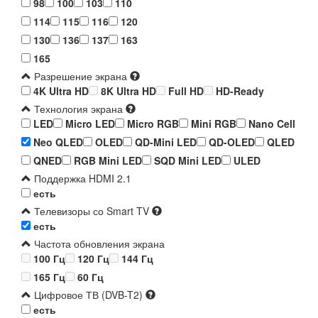
98
100
103
110
114
115
116
120
130
136
137
163
165
Разрешение экрана
4K Ultra HD
8K Ultra HD
Full HD
HD-Ready
Технология экрана
LED
Micro LED
Micro RGB
Mini RGB
Nano Cell
Neo QLED
OLED
QD-Mini LED
QD-OLED
QLED
QNED
RGB Mini LED
SQD Mini LED
ULED
Поддержка HDMI 2.1
есть
Телевизоры со Smart TV
есть
Частота обновления экрана
100 Гц
120 Гц
144 Гц
165 Гц
60 Гц
Цифровое ТВ (DVB-T2)
есть