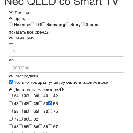
Neo QLED со Smart TV
Фильтры
Бренды
Hisense
LG
Samsung
Sony
Xiaomi
показать все бренды
Цена, руб
от
до
Распродажа
Только товары, участвующие в распродаже
Диагональ телевизора
24
32
39
40
42
43
48
49
50
55
58
60
65
70
75
77
80
82
83
85
86
88
97