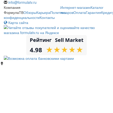
info@formulatv.ru
Компания
Интернет-магазин
Каталог
ФормулаТВ
Обзоры
Карьера
Политика
товаров
Оплата
Гарантия
Кредит
конфиденциальности
Контакты
Карта сайта
Рейтинг
Sell Market
★
★
★
★
★
★
★
★
★
★
4.98