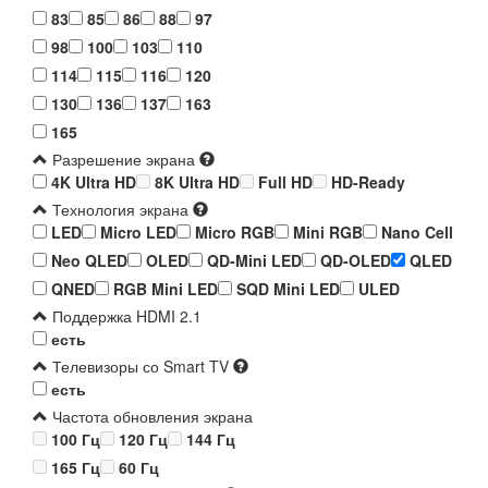
83
85
86
88
97
98
100
103
110
114
115
116
120
130
136
137
163
165
Разрешение экрана
4K Ultra HD
8K Ultra HD
Full HD
HD-Ready
Технология экрана
LED
Micro LED
Micro RGB
Mini RGB
Nano Cell
Neo QLED
OLED
QD-Mini LED
QD-OLED
QLED
QNED
RGB Mini LED
SQD Mini LED
ULED
Поддержка HDMI 2.1
есть
Телевизоры со Smart TV
есть
Частота обновления экрана
100 Гц
120 Гц
144 Гц
165 Гц
60 Гц