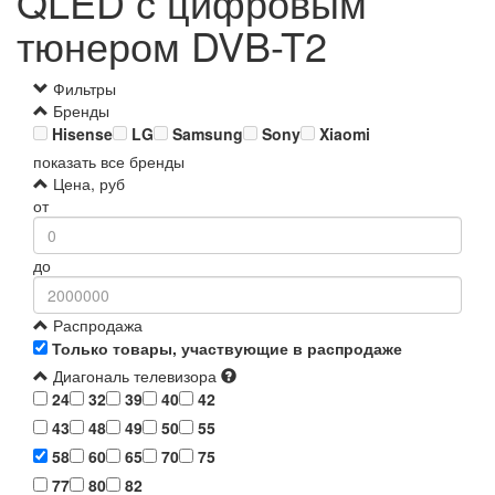
QLED с цифровым
тюнером DVB-T2
Фильтры
Бренды
Hisense
LG
Samsung
Sony
Xiaomi
показать все бренды
Цена, руб
от
до
Распродажа
Только товары, участвующие в распродаже
Диагональ телевизора
24
32
39
40
42
43
48
49
50
55
58
60
65
70
75
77
80
82