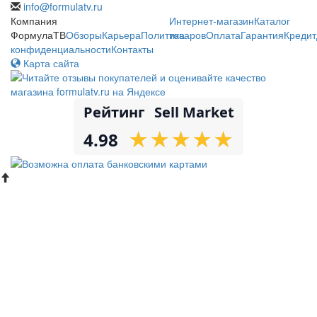
info@formulatv.ru
Компания
Интернет-магазин
Каталог
ФормулаТВ
Обзоры
Карьера
Политика
товаров
Оплата
Гарантия
Кредит
конфиденциальности
Контакты
Карта сайта
Рейтинг
Sell Market
★
★
★
★
★
★
★
★
★
★
4.98