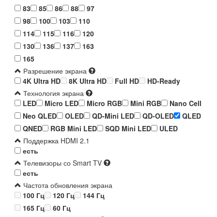
83
85
86
88
97
98
100
103
110
114
115
116
120
130
136
137
163
165
Разрешение экрана
4K Ultra HD
8K Ultra HD
Full HD
HD-Ready
Технология экрана
LED
Micro LED
Micro RGB
Mini RGB
Nano Cell
Neo QLED
OLED
QD-Mini LED
QD-OLED
QLED
QNED
RGB Mini LED
SQD Mini LED
ULED
Поддержка HDMI 2.1
есть
Телевизоры со Smart TV
есть
Частота обновления экрана
100 Гц
120 Гц
144 Гц
165 Гц
60 Гц