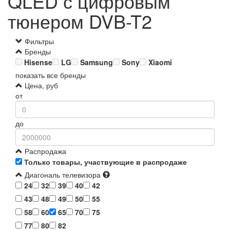
QLED с цифровым
тюнером DVB-T2
Фильтры
Бренды
Hisense
LG
Samsung
Sony
Xiaomi
показать все бренды
Цена, руб
от
до
Распродажа
Только товары, участвующие в распродаже
Диагональ телевизора
24
32
39
40
42
43
48
49
50
55
58
60
65
70
75
77
80
82