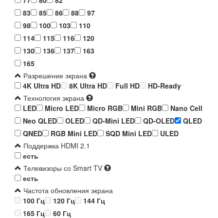
83
85
86
88
97
98
100
103
110
114
115
116
120
130
136
137
163
165
Разрешение экрана
4K Ultra HD
8K Ultra HD
Full HD
HD-Ready
Технология экрана
LED
Micro LED
Micro RGB
Mini RGB
Nano Cell
Neo QLED
OLED
QD-Mini LED
QD-OLED
QLED
QNED
RGB Mini LED
SQD Mini LED
ULED
Поддержка HDMI 2.1
есть
Телевизоры со Smart TV
есть
Частота обновления экрана
100 Гц
120 Гц
144 Гц
165 Гц
60 Гц