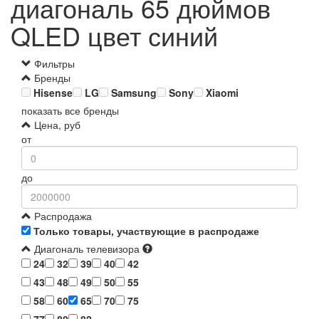
диагональ 65 дюймов
QLED цвет синий
Фильтры
Бренды
Hisense
LG
Samsung
Sony
Xiaomi
показать все бренды
Цена, руб
от
до
Распродажа
Только товары, участвующие в распродаже
Диагональ телевизора
24
32
39
40
42
43
48
49
50
55
58
60
65
70
75
77
80
82