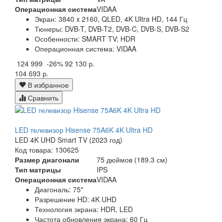
Операционная система
VIDAA
Экран:
3840 x 2160, QLED, 4K Ultra HD, 144 Гц
Тюнеры:
DVB-T, DVB-T2, DVB-C, DVB-S, DVB-S2
Особенности:
SMART TV; HDR
Операционная система:
VIDAA
124 999
-26%
92 130 р.
104 693 р.
В избранное
Сравнить
LED телевизор Hisense 75A6K 4K Ultra HD
LED 4K UHD Smart TV (2023 год)
Код товара: 130625
Размер диагонали
75 дюймов (189.3 см)
Тип матрицы
IPS
Операционная система
VIDAA
Диагональ:
75"
Разрешение HD:
4K UHD
Технология экрана:
HDR, LED
Частота обновления экрана:
60 Гц