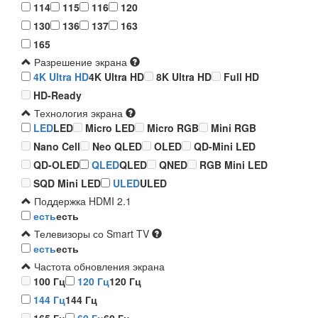
114
115
116
120
130
136
137
163
165
Разрешение экрана
4K Ultra HD
4K Ultra HD
8K Ultra HD
Full HD
HD-Ready
Технология экрана
LED
LED
Micro LED
Micro RGB
Mini RGB
Nano Cell
Neo QLED
OLED
QD-Mini LED
QD-OLED
QLED
QLED
QNED
RGB Mini LED
SQD Mini LED
ULED
ULED
Поддержка HDMI 2.1
есть
есть
Телевизоры со Smart TV
есть
есть
Частота обновления экрана
100 Гц
120 Гц
120 Гц
144 Гц
144 Гц