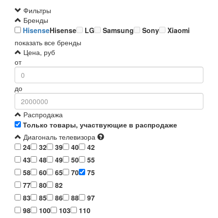
Фильтры
Бренды
Hisense
Hisense
LG
Samsung
Sony
Xiaomi
показать все бренды
Цена, руб
от
до
Распродажа
Только товары, участвующие в распродаже
Диагональ телевизора
24
32
39
40
42
43
48
49
50
55
58
60
65
70
75
77
80
82
83
85
86
88
97
98
100
103
110