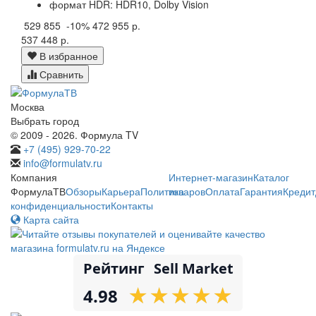
формат HDR: HDR10, Dolby Vision
529 855
-10%
472 955 р.
537 448 р.
В избранное
Сравнить
Москва
Выбрать город
© 2009 - 2026. Формула TV
+7 (495) 929-70-22
info@formulatv.ru
Компания
Интернет-магазин
Каталог
ФормулаТВ
Обзоры
Карьера
Политика
товаров
Оплата
Гарантия
Кредит
конфиденциальности
Контакты
Карта сайта
Рейтинг
Sell Market
★
★
★
★
★
★
★
★
★
★
4.98