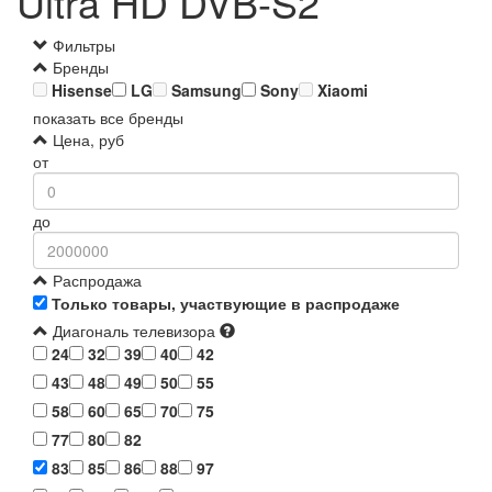
Ultra HD DVB-S2
Фильтры
Бренды
Hisense
LG
Samsung
Sony
Xiaomi
показать все бренды
Цена, руб
от
до
Распродажа
Только товары, участвующие в распродаже
Диагональ телевизора
24
32
39
40
42
43
48
49
50
55
58
60
65
70
75
77
80
82
83
85
86
88
97