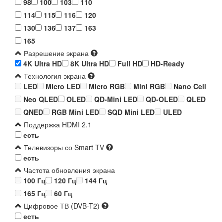
98
100
103
110
114
115
116
120
130
136
137
163
165
Разрешение экрана
4K Ultra HD
8K Ultra HD
Full HD
HD-Ready
Технология экрана
LED
Micro LED
Micro RGB
Mini RGB
Nano Cell
Neo QLED
OLED
QD-Mini LED
QD-OLED
QLED
QNED
RGB Mini LED
SQD Mini LED
ULED
Поддержка HDMI 2.1
есть
Телевизоры со Smart TV
есть
Частота обновления экрана
100 Гц
120 Гц
144 Гц
165 Гц
60 Гц
Цифровое ТВ (DVB-T2)
есть