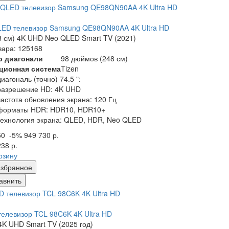
LED телевизор Samsung QE98QN90AA 4K Ultra HD
8 см) 4K UHD Neo QLED Smart TV (2021)
вара: 125168
р диагонали
98 дюймов (248 см)
ционная система
Tizen
диагональ (точно) 74.5 ":
разрешение HD: 4K UHD
частота обновления экрана: 120 Гц
форматы HDR: HDR10, HDR10+
технология экрана: QLED, HDR, Neo QLED
50
-5%
949 730 р.
238 р.
рзину
збранное
авнить
елевизор TCL 98C6K 4K Ultra HD
K UHD Smart TV (2025 год)