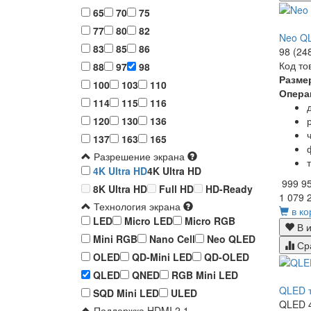
65
70
75
77
80
82
Neo Q
83
85
86
98 (24
Код то
88
97
98
Разме
100
103
110
Опера
114
115
116
120
130
136
137
163
165
Разрешение экрана
4K Ultra HD
4K Ultra HD
999 9
8K Ultra HD
Full HD
HD-Ready
1 079 
Технология экрана
в ко
LED
Micro LED
Micro RGB
В и
Mini RGB
Nano Cell
Neo QLED
Ср
OLED
QD-Mini LED
QD-OLED
QLED
QNED
RGB Mini LED
QLED т
SQD Mini LED
ULED
QLED 4
Поддержка HDMI 2.1