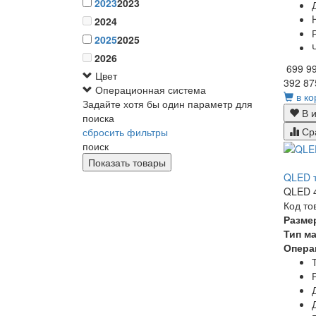
2023
2023
2024
2025
2025
2026
699 9
Цвет
392 87
Операционная система
в ко
Задайте хотя бы один параметр для
В и
поиска
Ср
сбросить фильтры
поиск
QLED т
QLED 4
Код то
Разме
Тип м
Опера