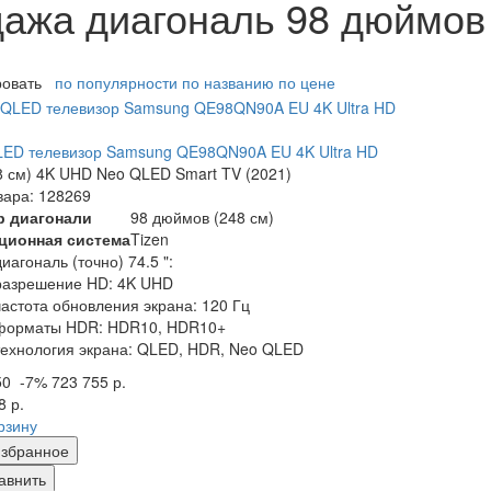
дажа диагональ 98 дюймо
ровать
по популярности
по названию
по цене
ED телевизор Samsung QE98QN90A EU 4K Ultra HD
8 см) 4K UHD Neo QLED Smart TV (2021)
вара: 128269
р диагонали
98 дюймов (248 см)
ционная система
Tizen
диагональ (точно) 74.5 ":
разрешение HD: 4K UHD
частота обновления экрана: 120 Гц
форматы HDR: HDR10, HDR10+
технология экрана: QLED, HDR, Neo QLED
50
-7%
723 755 р.
8 р.
рзину
збранное
авнить