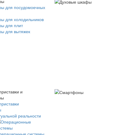
ры
ры для посудомоечных
ры для холодильников
ры для плит
ры для вытяжек
приставки и
ры
приставки
ы
туальной реальности
перационные системы