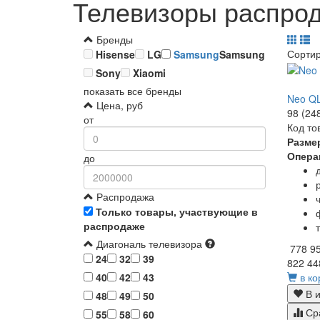
Телевизоры распро
Бренды
Сорти
Hisense
LG
Samsung
Samsung
Sony
Xiaomi
показать все бренды
Neo QL
Цена, руб
98 (24
от
Код то
Разме
Опера
до
Распродажа
Только товары, участвующие в
распродаже
Диагональ телевизора
778 9
24
32
39
822 44
в ко
40
42
43
В и
48
49
50
Ср
55
58
60