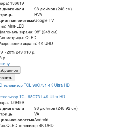
вара: 136619
р диагонали
98 дюймов (248 см)
атрицы
HVA
ционная система
Google TV
Тип
:
Mini-LED
Диагональ экрана: 98" (248
см)
Тип матрицы
:
QLED
Разрешение экрана
:
4K UHD
99
-28%
249 910 р.
8 р.
рзину
збранное
авнить
елевизор TCL 98C731 4K Ultra HD
вара: 129499
р диагонали
98 дюймов (248,92 см)
атрицы
VA
ционная система
Android
Тип:
QLED телевизор 4K UHD