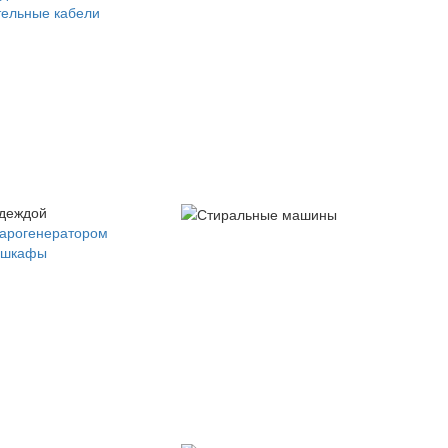
ельные кабели
одеждой
парогенератором
 шкафы