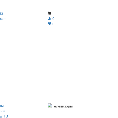
22
gram
0
0
ры
йны
д ТВ