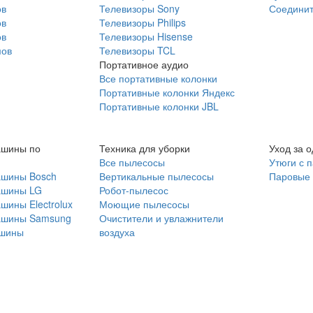
ов
Телевизоры Sony
Соединит
ов
Телевизоры Philips
ов
Телевизоры Hisense
мов
Телевизоры TCL
Портативное аудио
Все портативные колонки
Портативные колонки Яндекс
Портативные колонки JBL
ашины по
Техника для уборки
Уход за 
Все пылесосы
Утюги с 
ашины Bosch
Вертикальные пылесосы
Паровые
ашины LG
Робот-пылесос
шины Electrolux
Моющие пылесосы
ашины Samsung
Очистители и увлажнители
шины
воздуха