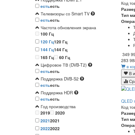
Код то
есть
есть
Разме
Телевизоры со Smart TV
Тип м
есть
есть
Опера
Частота обновления экрана
100 Гц
120 Гц
120 Гц
144 Гц
144 Гц
349 9
165 Гц
60 Гц
283 98
Цифровое ТВ (DVB-T2)
в ко
есть
есть
В и
Поддержка DVB-S2
Ср
есть
есть
Поддержка HDR
есть
есть
QLED т
Год производства
Код то
2019
2020
Разме
Тип м
2021
2021
Опера
2022
2022