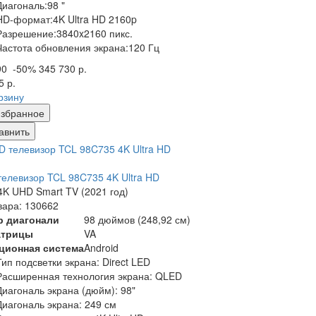
Диагональ:
98 "
HD-формат:
4K Ultra HD 2160p
Разрешение:
3840x2160 пикс.
Частота обновления экрана:
120 Гц
90
-50%
345 730 р.
5 р.
рзину
збранное
авнить
елевизор TCL 98C735 4K Ultra HD
K UHD Smart TV (2021 год)
вара: 130662
р диагонали
98 дюймов (248,92 см)
атрицы
VA
ционная система
Android
Тип подсветки экрана: Direct LED
Расширенная технология экрана: QLED
Диагональ экрана (дюйм): 98"
Диагональ экрана: 249 см