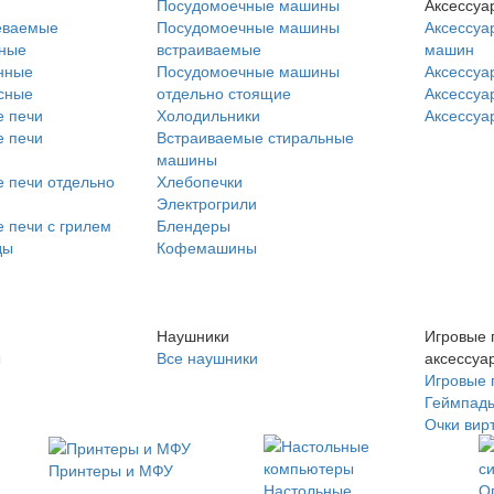
Посудомоечные машины
Аксессуа
еваемые
Посудомоечные машины
Аксессуа
нные
встраиваемые
машин
нные
Посудомоечные машины
Аксессуа
сные
отдельно стоящие
Аксессуа
 печи
Холодильники
Аксессуа
 печи
Встраиваемые стиральные
машины
 печи отдельно
Хлебопечки
Электрогрили
 печи с грилем
Блендеры
ды
Кофемашины
Наушники
Игровые 
ы
Все наушники
аксессуа
Игровые 
Геймпад
Очки вир
Принтеры и МФУ
Настольные
О