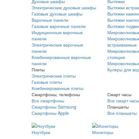
Духовые шкафы
Вытяжки
Электрические духовые шкафы
Вытяжки встра
Газовые духовые шкафы
Вытяжки ками
Варочные панели
Вытяжки накло
Газовые варочные панели
Вытяжки подве
Индукционные варочные
Микроволновые
панели
Микроволновые
Электрические варочные
встраиваемые
панели
Микроволновые
Комбинированные варочные
стоящие
панели
Микроволновые
Плиты
Кулеры для во
Электрические плиты
Газовые плиты
Комбинированные плиты
Смартфоны, телефоны
Смарт часы
Все смартфоны
Все смарт час
Смартфоны Samsung
Планшеты
Смартфоны Apple
Все планшеты
Ноутбуки
Мониторы