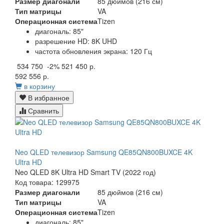
Размер диагонали
85 дюймов (216 см)
Тип матрицы
VA
Операционная система
Tizen
диагональ: 85"
разрешение HD: 8K UHD
частота обновления экрана: 120 Гц
534 750
-2%
521 450 р.
592 556 р.
в корзину
В избранное
Сравнить
Neo QLED телевизор Samsung QE85QN800BUXCE 4K
Ultra HD
Neo QLED 8K Ultra HD Smart TV (2022 год)
Код товара: 129975
Размер диагонали
85 дюймов (216 см)
Тип матрицы
VA
Операционная система
Tizen
диагональ: 85"