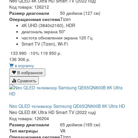
Neo QLED 4K Ultra HD Smart TV (2022 год)
Код товара: 126212
Размер диагонали
50 дюймов (127 см)
Операционная система
Tizen
4K UHD (3840x2160), HDR
диагональ экрана 50"
частота обновления экрана 120 Гц
Smart TV (Tizen), Wi-Fi
133 990
-10%
119 950 р.
136 306 р.
в корзину
В избранное
Сравнить
Neo QLED телевизор Samsung QE65QN800B 8K Ultra HD
Neo QLED 8K Ultra HD Smart TV (2022 год)
Код товара: 126204
Размер диагонали
65 дюймов (165 см)
Тип матрицы
VA
Операционная система
Tizen