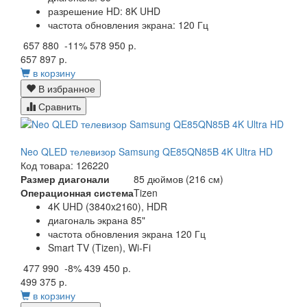
разрешение HD: 8K UHD
частота обновления экрана: 120 Гц
657 880
-11%
578 950 р.
657 897 р.
в корзину
В избранное
Сравнить
Neo QLED телевизор Samsung QE85QN85B 4K Ultra HD
Код товара: 126220
Размер диагонали
85 дюймов (216 см)
Операционная система
Tizen
4K UHD (3840x2160), HDR
диагональ экрана 85"
частота обновления экрана 120 Гц
Smart TV (Tizen), Wi-Fi
477 990
-8%
439 450 р.
499 375 р.
в корзину