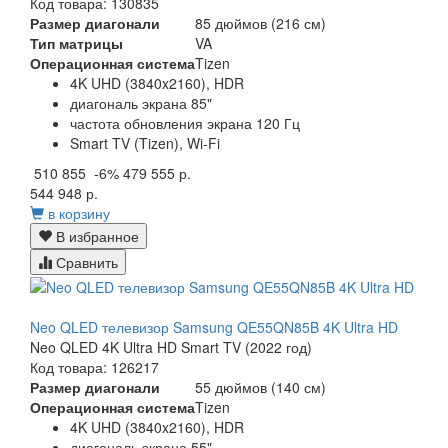
Код товара: 130835
Размер диагонали
85 дюймов (216 см)
Тип матрицы
VA
Операционная система
Tizen
4K UHD (3840x2160), HDR
диагональ экрана 85"
частота обновления экрана 120 Гц
Smart TV (Tizen), Wi-Fi
510 855
-6%
479 555 р.
544 948 р.
в корзину
В избранное
Сравнить
Neo QLED телевизор Samsung QE55QN85B 4K Ultra HD
Neo QLED 4K Ultra HD Smart TV (2022 год)
Код товара: 126217
Размер диагонали
55 дюймов (140 см)
Операционная система
Tizen
4K UHD (3840x2160), HDR
диагональ экрана 55"