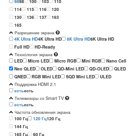
98
98
100
103
110
114
115
116
120
130
136
137
163
165
Разрешение экрана
4K Ultra HD
4K Ultra HD
8K Ultra HD
8K Ultra HD
Full HD
HD-Ready
Технология экрана
LED
Micro LED
Micro RGB
Mini RGB
Nano Cell
Neo QLED
OLED
QD-Mini LED
QD-OLED
QLED
QNED
RGB Mini LED
SQD Mini LED
ULED
Поддержка HDMI 2.1
есть
есть
Телевизоры со Smart TV
есть
есть
Частота обновления экрана
100 Гц
120 Гц
120 Гц
144 Гц
165 Гц
60 Гц