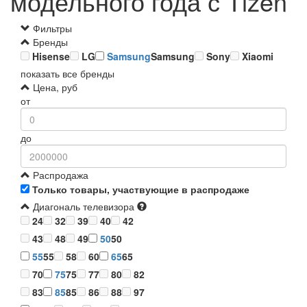
модельного года с Tizen
Фильтры
Бренды
Hisense
LG
Samsung
Samsung
Sony
Xiaomi
показать все бренды
Цена, руб
от
до
Распродажа
Только товары, участвующие в распродаже
Диагональ телевизора
24
32
39
40
42
43
48
49
50
50
55
55
58
60
65
65
70
75
75
77
80
82
83
85
85
86
88
97