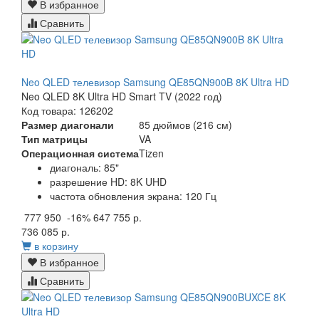
В избранное
Сравнить
Neo QLED телевизор Samsung QE85QN900B 8K Ultra HD
Neo QLED 8K Ultra HD Smart TV (2022 год)
Код товара: 126202
Размер диагонали
85 дюймов (216 см)
Тип матрицы
VA
Операционная система
Tizen
диагональ: 85"
разрешение HD: 8K UHD
частота обновления экрана: 120 Гц
777 950
-16%
647 755 р.
736 085 р.
в корзину
В избранное
Сравнить