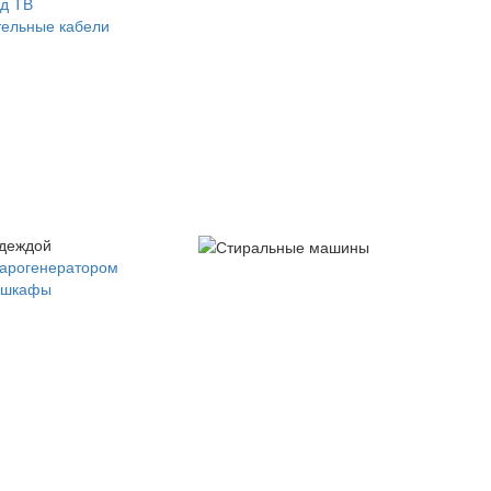
д ТВ
ельные кабели
одеждой
парогенератором
 шкафы