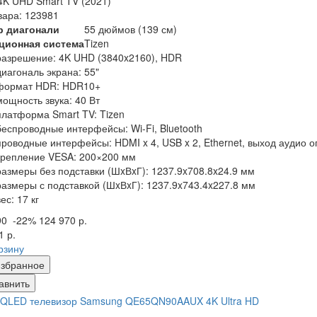
K UHD Smart TV (2021)
вара: 123981
р диагонали
55 дюймов (139 см)
ционная система
Tizen
разрешение: 4K UHD (3840x2160), HDR
диагональ экрана: 55"
формат HDR: HDR10+
мощность звука: 40 Вт
платформа Smart TV: Tizen
беспроводные интерфейсы: Wi-Fi, Bluetooth
проводные интерфейсы: HDMI x 4, USB x 2, Ethernet, выход аудио о
крепление VESA: 200×200 мм
размеры без подставки (ШxВxГ): 1237.9x708.8x24.9 мм
размеры с подставкой (ШxВxГ): 1237.9x743.4x227.8 мм
вес: 17 кг
90
-22%
124 970 р.
1 р.
рзину
збранное
авнить