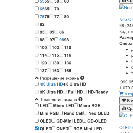
55
55
58
60
65
65
70
75
75
77
80
Neo Q
82
98 (24
Код то
83
85
86
Разме
88
97
98
98
Опера
100
103
110
114
115
116
120
130
136
137
163
165
Разрешение экрана
999 9
4K Ultra HD
4K Ultra HD
1 079 
8K Ultra HD
Full HD
HD-Ready
в ко
Технология экрана
В и
LED
Micro LED
Micro RGB
Ср
Mini RGB
Nano Cell
Neo QLED
OLED
QD-Mini LED
QD-OLED
QLED 
QLED
QNED
RGB Mini LED