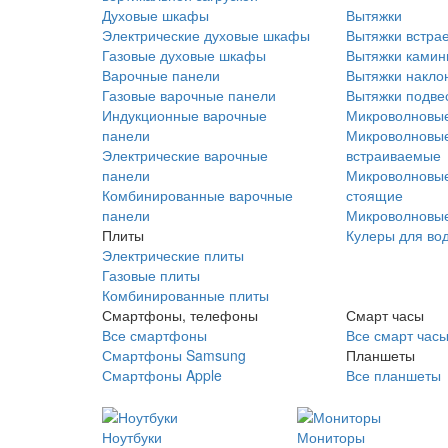
Духовые шкафы
Вытяжки
Электрические духовые шкафы
Вытяжки встра
Газовые духовые шкафы
Вытяжки ками
Варочные панели
Вытяжки накло
Газовые варочные панели
Вытяжки подве
Индукционные варочные
Микроволновые
панели
Микроволновые
Электрические варочные
встраиваемые
панели
Микроволновые
Комбинированные варочные
стоящие
панели
Микроволновые
Плиты
Кулеры для во
Электрические плиты
Газовые плиты
Комбинированные плиты
Смартфоны, телефоны
Смарт часы
Все смартфоны
Все смарт час
Смартфоны Samsung
Планшеты
Смартфоны Apple
Все планшеты
Ноутбуки
Мониторы