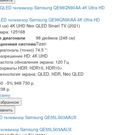
LED телевизор Samsung QE98QN90AA 4K Ultra HD
8 см) 4K UHD Neo QLED Smart TV (2021)
вара: 125168
р диагонали
98 дюймов (248 см)
ционная система
Tizen
диагональ (точно) 74.5 ":
разрешение HD: 4K UHD
частота обновления экрана: 120 Гц
форматы HDR: HDR10, HDR10+
технология экрана: QLED, HDR, Neo QLED
50
-5%
949 730 р.
238 р.
рзину
збранное
авнить
телевизор Samsung QE55LS03AAUX