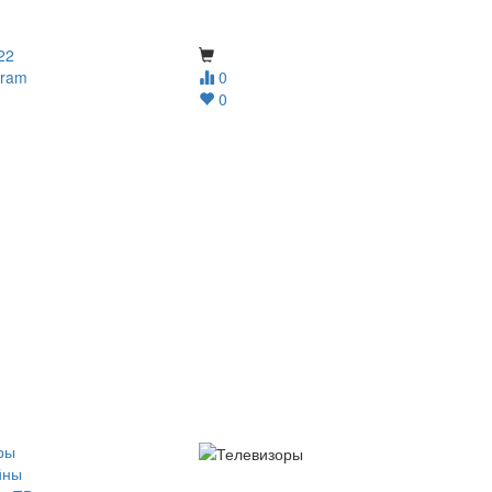
22
gram
0
0
ры
йны