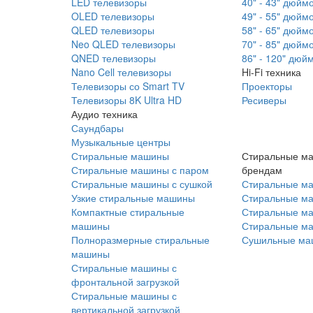
LED телевизоры
40" - 43" дюйм
OLED телевизоры
49" - 55" дюйм
QLED телевизоры
58" - 65" дюйм
Neo QLED телевизоры
70" - 85" дюйм
QNED телевизоры
86" - 120" дюй
Nano Cell телевизоры
Hi-Fi техника
Телевизоры со Smart TV
Проекторы
Телевизоры 8K Ultra HD
Ресиверы
Аудио техника
Саундбары
Музыкальные центры
Стиральные машины
Стиральные м
Стиральные машины с паром
брендам
Стиральные машины с сушкой
Стиральные м
Узкие стиральные машины
Стиральные м
Компактные стиральные
Стиральные ма
машины
Стиральные м
Полноразмерные стиральные
Сушильные ма
машины
Стиральные машины с
фронтальной загрузкой
Стиральные машины с
вертикальной загрузкой