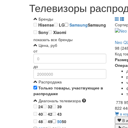
Телевизоры распрод
Бренды
Сорти
Hisense
LG
Samsung
Samsung
Sony
Xiaomi
показать все бренды
Neo QL
Цена, руб
98 (24
от
Код то
Разме
Опера
до
Распродажа
Только товары, участвующие в
распродаже
Диагональ телевизора
778 9
24
32
39
822 44
в ко
40
42
43
В и
48
49
50
50
Ср