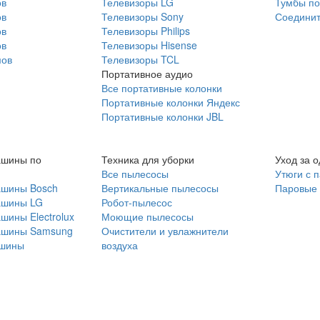
ов
Телевизоры LG
Тумбы по
ов
Телевизоры Sony
Соединит
ов
Телевизоры Philips
ов
Телевизоры Hisense
мов
Телевизоры TCL
Портативное аудио
Все портативные колонки
Портативные колонки Яндекс
Портативные колонки JBL
ашины по
Техника для уборки
Уход за 
Все пылесосы
Утюги с 
ашины Bosch
Вертикальные пылесосы
Паровые
ашины LG
Робот-пылесос
шины Electrolux
Моющие пылесосы
ашины Samsung
Очистители и увлажнители
шины
воздуха