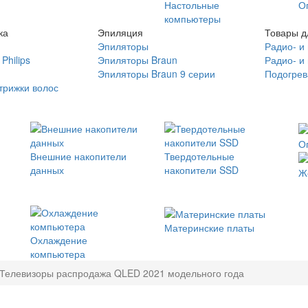
Настольные
О
компьютеры
ка
Эпиляция
Товары д
Эпиляторы
Радио- и
Philips
Эпиляторы Braun
Радио- и
Эпиляторы Braun 9 серии
Подогрев
трижки волос
О
Внешние накопители
Твердотельные
данных
накопители SSD
Ж
Материнские платы
Охлаждение
компьютера
Телевизоры распродажа QLED 2021 модельного года