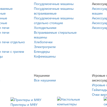
Посудомоечные машины
Аксессуа
еваемые
Посудомоечные машины
Аксессуа
нные
встраиваемые
машин
нные
Посудомоечные машины
Аксессуа
сные
отдельно стоящие
Аксессуа
 печи
Холодильники
Аксессуа
 печи
Встраиваемые стиральные
машины
 печи отдельно
Хлебопечки
Электрогрили
 печи с грилем
Блендеры
ды
Кофемашины
Наушники
Игровые 
ы
Все наушники
аксессуа
Игровые 
Геймпад
Очки вир
Принтеры и МФУ