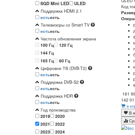
QLED 4
SQD Mini LED
ULED
Код то
Поддержка HDMI 2.1
Разме
есть
есть
Опера
Телевизоры со Smart TV
есть
есть
Частота обновления экрана
100 Гц
120 Гц
144 Гц
165 Гц
60 Гц
Цифровое ТВ (DVB-T2)
есть
есть
Поддержка DVB-S2
есть
есть
161 9
Поддержка HDR
142 01
есть
есть
в ко
Год производства
В и
2019
2020
Ср
2021
2022
2023
2024