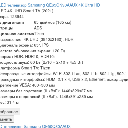
LED телевизор Samsung QE65QN90AAUX 4K Ultra HD
ED 4K UHD Smart TV (2021)
вара: 123944
р диагонали
65 дюймов (165 см)
атрицы
ADS
ционная система
Tizen
разрешение: 4K UHD (3840x2160), HDR
диагональ экрана: 65", IPS
частота обновления экрана: 120 Гц
формат HDR: HDR10, HDR10+
мощность звука: 60 Вт (2х10 + 2х10 + 4х5 Вт)
платформа Smart TV: Tizen
беспроводные интерфейсы: Wi-Fi 802.11ac, 802.11b, 802.11g, 802.11n
проводные интерфейсы: HDMI 2.1 x 4, USB x 2, Ethernet, выход ауд
крепление VESA: 400×300 мм
размеры без подставки (ШxВxГ): 1446x829x27 мм
размеры с подставкой (ШxВxГ): 1446x891x285 мм
вес: 31.4 кг
збранное
авнить