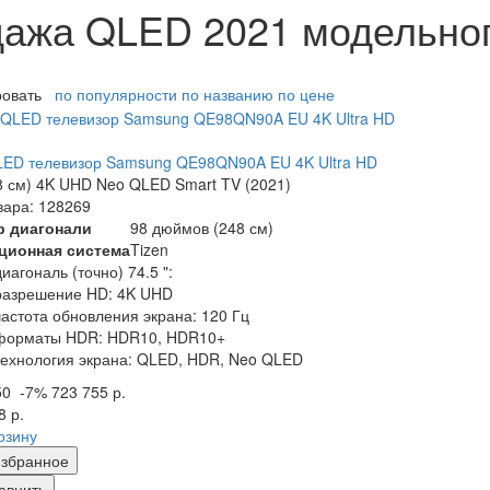
ажа QLED 2021 модельног
ровать
по популярности
по названию
по цене
ED телевизор Samsung QE98QN90A EU 4K Ultra HD
8 см) 4K UHD Neo QLED Smart TV (2021)
вара: 128269
р диагонали
98 дюймов (248 см)
ционная система
Tizen
диагональ (точно) 74.5 ":
разрешение HD: 4K UHD
частота обновления экрана: 120 Гц
форматы HDR: HDR10, HDR10+
технология экрана: QLED, HDR, Neo QLED
50
-7%
723 755 р.
8 р.
рзину
збранное
авнить