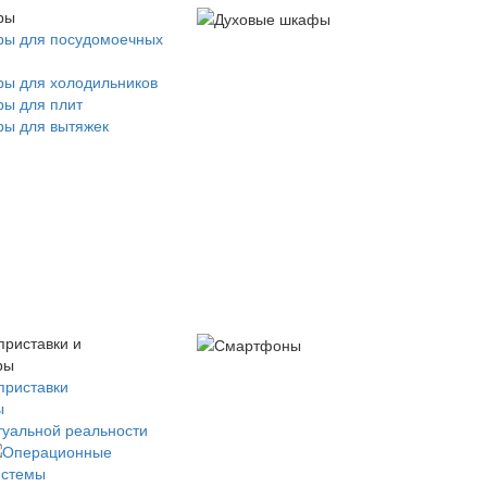
ры
ры для посудомоечных
ры для холодильников
ры для плит
ры для вытяжек
приставки и
ры
приставки
ы
туальной реальности