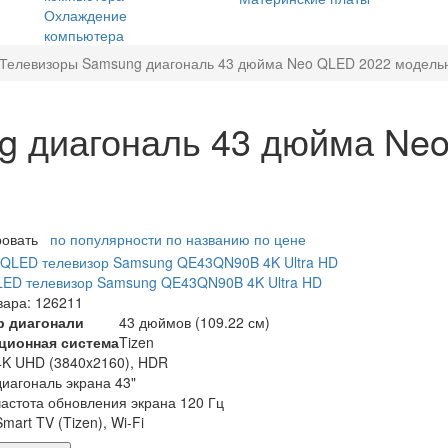
Охлаждение
компьютера
Телевизоры Samsung диагональ 43 дюйма Neo QLED 2022 модельн
g диагональ 43 дюйма Ne
ровать
по популярности
по названию
по цене
ED телевизор Samsung QE43QN90B 4K Ultra HD
вара: 126211
р диагонали
43 дюймов (109.22 см)
ционная система
Tizen
4K UHD (3840x2160), HDR
диагональ экрана 43"
частота обновления экрана 120 Гц
Smart TV (Tizen), Wi-Fi