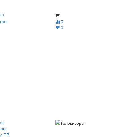
22
gram
0
0
ры
йны
д ТВ