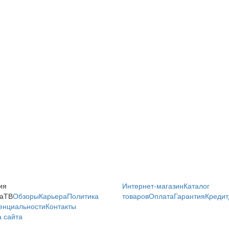
ия
Интернет-магазин
Каталог
аТВ
Обзоры
Карьера
Политика
товаров
Оплата
Гарантия
Кредит
енциальности
Контакты
 сайта