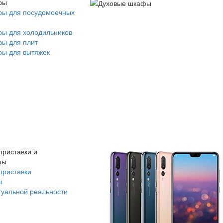
ры
ры для посудомоечных
ры для холодильников
ры для плит
ры для вытяжек
приставки и
ры
приставки
ы
туальной реальности