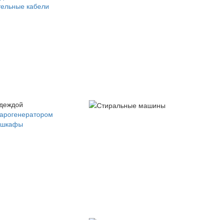
ельные кабели
одеждой
парогенератором
 шкафы