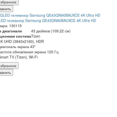
збранное
авнить
LED телевизор Samsung QE43QN90BAUXCE 4K Ultra HD
вара: 130115
р диагонали
43 дюймов (109.22 см)
ционная система
Tizen
4K UHD (3840x2160), HDR
диагональ экрана 43"
частота обновления экрана 120 Гц
Smart TV (Tizen), Wi-Fi
збранное
авнить