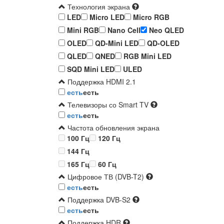
Технология экрана
LED
Micro LED
Micro RGB
Mini RGB
Nano Cell
Neo QLED
OLED
QD-Mini LED
QD-OLED
QLED
QNED
RGB Mini LED
SQD Mini LED
ULED
Поддержка HDMI 2.1
есть
есть
Телевизоры со Smart TV
есть
есть
Частота обновления экрана
100 Гц
120 Гц
144 Гц
165 Гц
60 Гц
Цифровое ТВ (DVB-T2)
есть
есть
Поддержка DVB-S2
есть
есть
Поддержка HDR