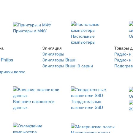
Принтеры и МФУ
Настольные
О
компьютеры
ка
Эпиляция
Товары д
Эпиляторы
Радио- и
Philips
Эпиляторы Braun
Радио- и
Эпиляторы Braun 9 серии
Подогрев
трижки волос
О
Внешние накопители
Твердотельные
данных
накопители SSD
Ж
Материнские платы