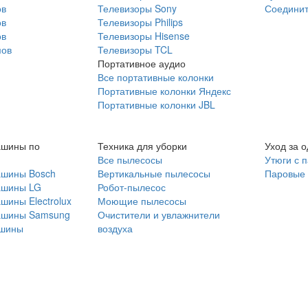
ов
Телевизоры Sony
Соединит
ов
Телевизоры Philips
ов
Телевизоры Hisense
мов
Телевизоры TCL
Портативное аудио
Все портативные колонки
Портативные колонки Яндекс
Портативные колонки JBL
ашины по
Техника для уборки
Уход за 
Все пылесосы
Утюги с 
ашины Bosch
Вертикальные пылесосы
Паровые
ашины LG
Робот-пылесос
шины Electrolux
Моющие пылесосы
ашины Samsung
Очистители и увлажнители
шины
воздуха