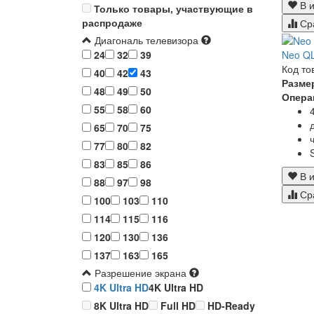
В и
Только товары, участвующие в
распродаже
Ср
Диагональ телевизора
Neo Q
24
32
39
Код то
40
42
43
Разме
48
49
50
Опера
55
58
60
65
70
75
77
80
82
83
85
86
В и
88
97
98
Ср
100
103
110
114
115
116
120
130
136
137
163
165
Разрешение экрана
4K Ultra HD
4K Ultra HD
8K Ultra HD
Full HD
HD-Ready