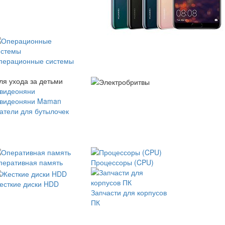
перационные системы
ля ухода за детьми
 видеоняни
 видеоняни Maman
атели для бутылочек
перативная память
Процессоры (CPU)
есткие диски HDD
Запчасти для корпусов
ПК