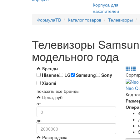
Корпуса для
накопителей
ФормулаТВ
Каталог товаров
Телевизоры
Телевизоры Samsun
модельного года
Бренды
Сорти
Hisense
LG
Samsung
Sony
Xiaomi
Neo QL
показать все бренды
Код то
Цена, руб
Разме
от
Опера
до
Распродажа