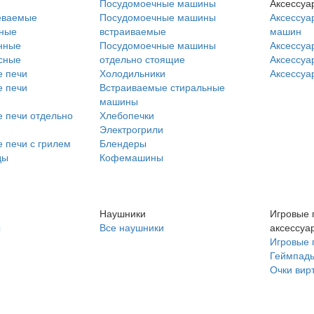
Посудомоечные машины
Аксессуа
еваемые
Посудомоечные машины
Аксессуа
нные
встраиваемые
машин
нные
Посудомоечные машины
Аксессуа
сные
отдельно стоящие
Аксессуа
 печи
Холодильники
Аксессуа
 печи
Встраиваемые стиральные
машины
 печи отдельно
Хлебопечки
Электрогрили
 печи с грилем
Блендеры
ды
Кофемашины
Наушники
Игровые 
ы
Все наушники
аксессуа
Игровые 
Геймпад
Очки вир