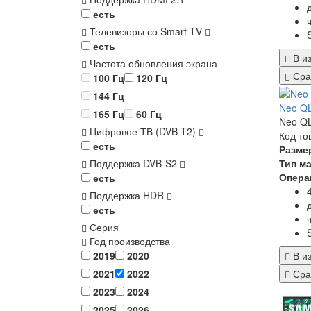
есть
Телевизоры со Smart TV
есть
В и
Частота обновления экрана
Сра
100 Гц
120 Гц
144 Гц
Neo Q
165 Гц
60 Гц
Neo QL
Цифровое ТВ (DVB-T2)
Код то
есть
Разме
Тип м
Поддержка DVB-S2
Опера
есть
Поддержка HDR
есть
Серия
Год производства
В и
2019
2020
Сра
2021
2022
2023
2024
2025
2026