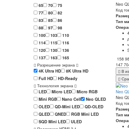
Neo QL
65
70
75
Код то
77
80
82
Разме
83
85
86
Тип м
Опера
88
97
98
100
103
110
114
115
116
120
130
136
137
163
165
158 9
147 70
Разрешение экрана
4K Ultra HD
8K Ultra HD
В и
Full HD
HD-Ready
Сра
Технология экрана
Neo QL
LED
Micro LED
Micro RGB
Neo QL
Mini RGB
Nano Cell
Neo QLED
Код то
OLED
QD-Mini LED
QD-OLED
Разме
QLED
QNED
RGB Mini LED
Тип м
Опера
SQD Mini LED
ULED
Поддержка HDMI 2.1