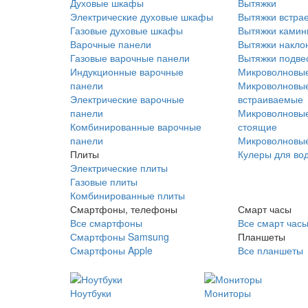
Духовые шкафы
Вытяжки
Электрические духовые шкафы
Вытяжки встра
Газовые духовые шкафы
Вытяжки ками
Варочные панели
Вытяжки накло
Газовые варочные панели
Вытяжки подве
Индукционные варочные
Микроволновые
панели
Микроволновые
Электрические варочные
встраиваемые
панели
Микроволновые
Комбинированные варочные
стоящие
панели
Микроволновые
Плиты
Кулеры для во
Электрические плиты
Газовые плиты
Комбинированные плиты
Смартфоны, телефоны
Смарт часы
Все смартфоны
Все смарт час
Смартфоны Samsung
Планшеты
Смартфоны Apple
Все планшеты
Ноутбуки
Мониторы