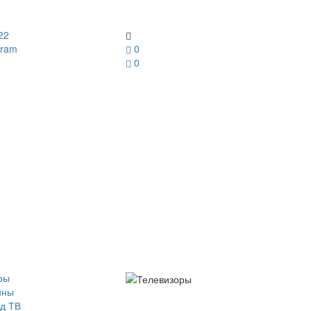
22
gram
0
0
ры
йны
д ТВ