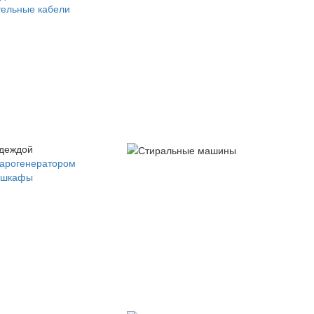
ельные кабели
одеждой
парогенератором
 шкафы