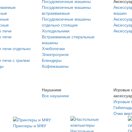
Посудомоечные машины
Аксессуа
еваемые
Посудомоечные машины
Аксессуа
нные
встраиваемые
машин
нные
Посудомоечные машины
Аксессуа
сные
отдельно стоящие
Аксессуа
 печи
Холодильники
Аксессуа
 печи
Встраиваемые стиральные
машины
 печи отдельно
Хлебопечки
Электрогрили
 печи с грилем
Блендеры
ды
Кофемашины
Наушники
Игровые 
ы
Все наушники
аксессуа
Игровые 
Геймпад
Очки вир
Принтеры и МФУ
Настольные
О