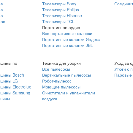
ов
Телевизоры Sony
Соединит
ов
Телевизоры Philips
ов
Телевизоры Hisense
мов
Телевизоры TCL
Портативное аудио
Все портативные колонки
Портативные колонки Яндекс
Портативные колонки JBL
ашины по
Техника для уборки
Уход за 
Все пылесосы
Утюги с 
ашины Bosch
Вертикальные пылесосы
Паровые
ашины LG
Робот-пылесос
шины Electrolux
Моющие пылесосы
ашины Samsung
Очистители и увлажнители
шины
воздуха