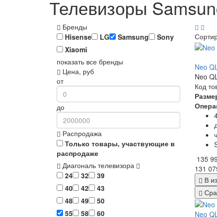
Телевизоры Samsung
Бренды
Сорти
Hisense
LG
Samsung
Sony
Xiaomi
показать все бренды
Neo QL
Цена, руб
Neo QL
от
Код то
Разме
Опера
до
Распродажа
Только товары, участвующие в
распродаже
135 9
Диагональ телевизора
131 07
24
32
39
В и
40
42
43
Сра
48
49
50
55
58
60
Neo Q