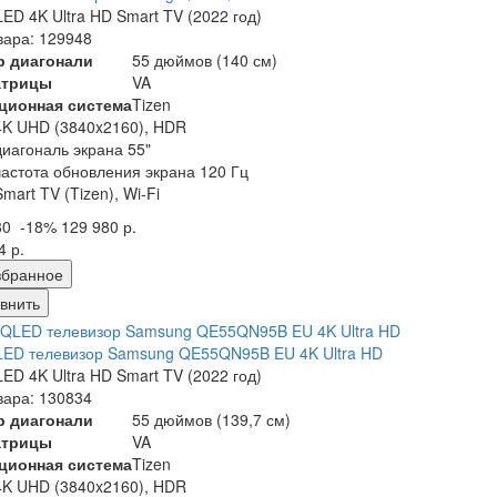
ED 4K Ultra HD Smart TV (2022 год)
вара: 129948
р диагонали
55 дюймов (140 см)
атрицы
VA
ционная система
Tizen
4K UHD (3840x2160), HDR
диагональ экрана 55"
частота обновления экрана 120 Гц
Smart TV (Tizen), Wi-Fi
80
-18%
129 980 р.
4 р.
збранное
внить
ED телевизор Samsung QE55QN95B EU 4K Ultra HD
ED 4K Ultra HD Smart TV (2022 год)
вара: 130834
р диагонали
55 дюймов (139,7 см)
атрицы
VA
ционная система
Tizen
4K UHD (3840x2160), HDR