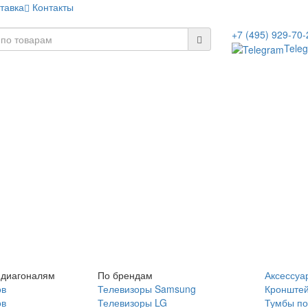
тавка
Контакты
+7 (495) 929-70-
Tele
 диагоналям
По брендам
Аксессуа
ов
Телевизоры Samsung
Кронште
ов
Телевизоры LG
Тумбы по