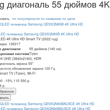
 диагональ 55 дюймов 4K
ровать
по популярности
по названию
по цене
ED телевизор Samsung QE55QN85B 4K Ultra HD
ED 4K Ultra HD Smart TV (2022 год)
вара: 126217
р диагонали
55 дюймов (140 см)
ционная система
Tizen
4K UHD (3840x2160), HDR
диагональ экрана 55"
частота обновления экрана 120 Гц
Smart TV (Tizen), Wi-Fi
90
-15%
115 350 р.
9 р.
збранное
внить
LED телевизор Samsung QE55QN90BAUXCE 4K Ultra HD