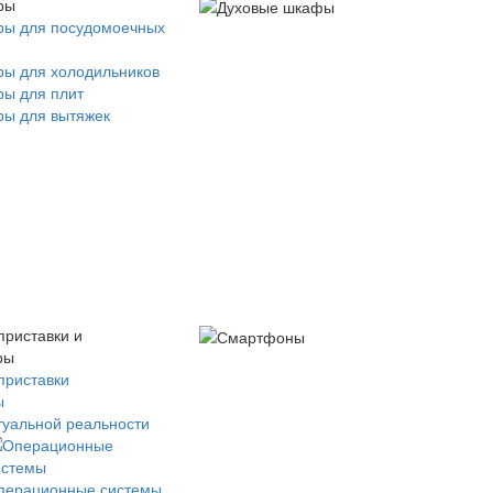
ры
ры для посудомоечных
ры для холодильников
ры для плит
ры для вытяжек
приставки и
ры
приставки
ы
туальной реальности
перационные системы