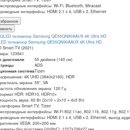
беспроводные интерфейсы: Wi-Fi, Bluetooth, Miracast
проводные интерфейсы: HDMI 2.1 x 4, USB x 2, Ethernet
збранное
авнить
LED телевизор Samsung QE55QN90AAUX 4K Ultra HD
 Smart TV (2021)
вара: 123941
р диагонали
55 дюймов (140 см)
атрицы
ADS
ционная система
Tizen
разрешение: 4K UHD (3840x2160), HDR
диагональ экрана: 55", VA
частота обновления экрана: 120 Гц
формат HDR: HDR10, HDR10+
мощность звука: 60 Вт (2х10 + 2х10 + 4х5 Вт)
платформа Smart TV: Tizen
беспроводные интерфейсы: Wi-Fi 802.11ac, 802.11b, 802.11g, 802.11n
проводные интерфейсы: HDMI 2.1 x 4, USB x 2, Ethernet, выход ауд
крепление VESA: 200×200 мм
размеры без подставки (ШxВxГ): 1227x706x27 мм