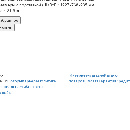
размеры с подставкой (ШxВxГ): 1227x768x235 мм
вес: 21.9 кг
збранное
авнить
ия
Интернет-магазин
Каталог
аТВ
Обзоры
Карьера
Политика
товаров
Оплата
Гарантия
Кредит
енциальности
Контакты
 сайта