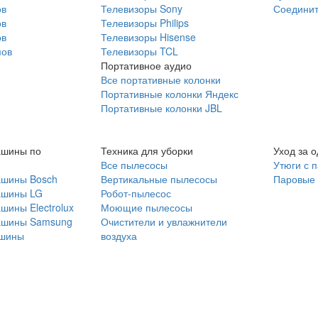
ов
Телевизоры Sony
Соединит
ов
Телевизоры Philips
ов
Телевизоры Hisense
мов
Телевизоры TCL
Портативное аудио
Все портативные колонки
Портативные колонки Яндекс
Портативные колонки JBL
ашины по
Техника для уборки
Уход за 
Все пылесосы
Утюги с 
ашины Bosch
Вертикальные пылесосы
Паровые
ашины LG
Робот-пылесос
шины Electrolux
Моющие пылесосы
ашины Samsung
Очистители и увлажнители
шины
воздуха