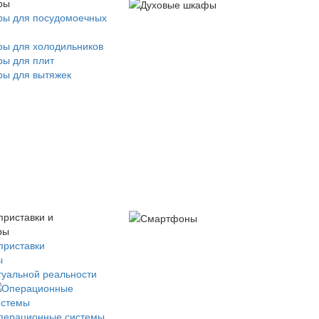
ры
ры для посудомоечных
ры для холодильников
ры для плит
ры для вытяжек
приставки и
ры
приставки
ы
туальной реальности
перационные системы