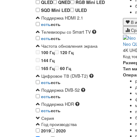
QLED
QNED
RGB Mini LED
SQD Mini LED
ULED
Поддержка HDMI 2.1
В и
есть
есть
Ср
Телевизоры со Smart TV
есть
есть
Neo Q
Частота обновления экрана
4K UHD
100 Гц
120 Гц
Код то
144 Гц
Разме
165 Гц
60 Гц
Тип м
Опера
Цифровое ТВ (DVB-T2)
есть
есть
Поддержка DVB-S2
есть
есть
Поддержка HDR
есть
есть
Серия
Год производства
2019
2020