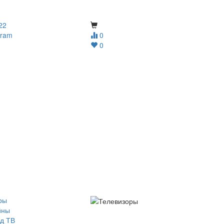
22
gram
0
0
ры
йны
д ТВ