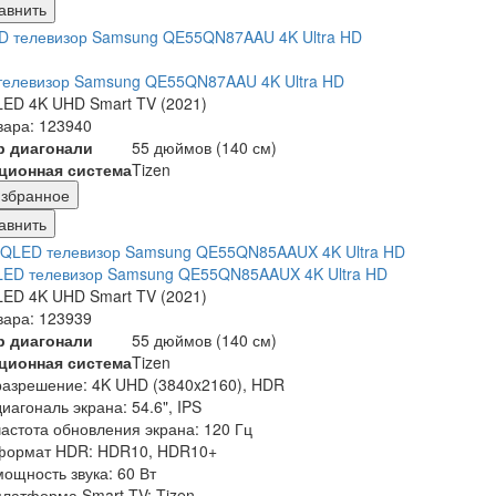
авнить
телевизор Samsung QE55QN87AAU 4K Ultra HD
ED 4K UHD Smart TV (2021)
вара: 123940
р диагонали
55 дюймов (140 см)
ционная система
Tizen
збранное
авнить
LED телевизор Samsung QE55QN85AAUX 4K Ultra HD
ED 4K UHD Smart TV (2021)
вара: 123939
р диагонали
55 дюймов (140 см)
ционная система
Tizen
разрешение: 4K UHD (3840x2160), HDR
диагональ экрана: 54.6", IPS
частота обновления экрана: 120 Гц
формат HDR: HDR10, HDR10+
мощность звука: 60 Вт
платформа Smart TV: Tizen