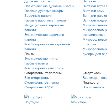
Духовые шкафы
Вытяжки
Электрические духовые шкафы
Вытяжки встра
Газовые духовые шкафы
Вытяжки ками
Варочные панели
Вытяжки накло
Газовые варочные панели
Вытяжки подве
Индукционные варочные
Микроволновые
панели
Микроволновые
Электрические варочные
встраиваемые
панели
Микроволновые
Комбинированные варочные
стоящие
панели
Микроволновые
Плиты
Кулеры для во
Электрические плиты
Газовые плиты
Комбинированные плиты
Смартфоны, телефоны
Смарт часы
Все смартфоны
Все смарт час
Смартфоны Samsung
Планшеты
Смартфоны Apple
Все планшеты
Ноутбуки
Мониторы