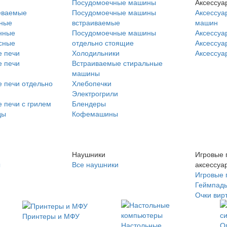
Посудомоечные машины
Аксессуа
еваемые
Посудомоечные машины
Аксессуа
нные
встраиваемые
машин
нные
Посудомоечные машины
Аксессуа
сные
отдельно стоящие
Аксессуа
 печи
Холодильники
Аксессуа
 печи
Встраиваемые стиральные
машины
 печи отдельно
Хлебопечки
Электрогрили
 печи с грилем
Блендеры
ды
Кофемашины
Наушники
Игровые 
ы
Все наушники
аксессуа
Игровые 
Геймпад
Очки вир
Принтеры и МФУ
Настольные
О