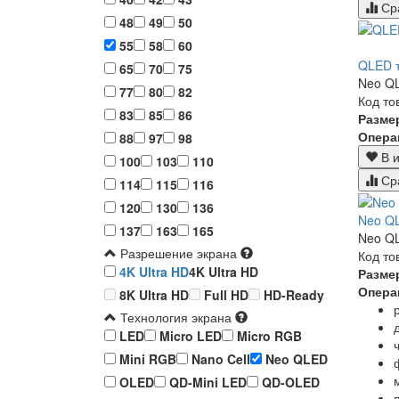
Ср
48
49
50
55
58
60
QLED 
65
70
75
Neo QL
77
80
82
Код то
83
85
86
Разме
Опера
88
97
98
В и
100
103
110
Ср
114
115
116
120
130
136
Neo Q
137
163
165
Neo QL
Разрешение экрана
Код то
4K Ultra HD
4K Ultra HD
Разме
Опера
8K Ultra HD
Full HD
HD-Ready
Технология экрана
LED
Micro LED
Micro RGB
Mini RGB
Nano Cell
Neo QLED
OLED
QD-Mini LED
QD-OLED