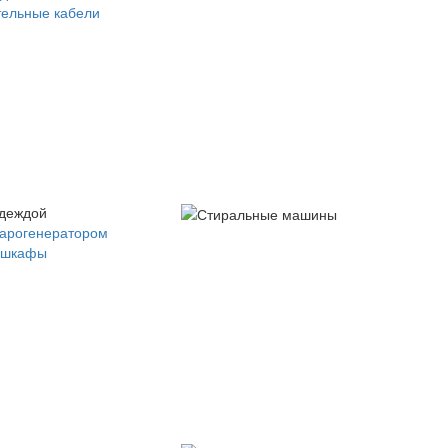
ельные кабели
одеждой
парогенератором
 шкафы