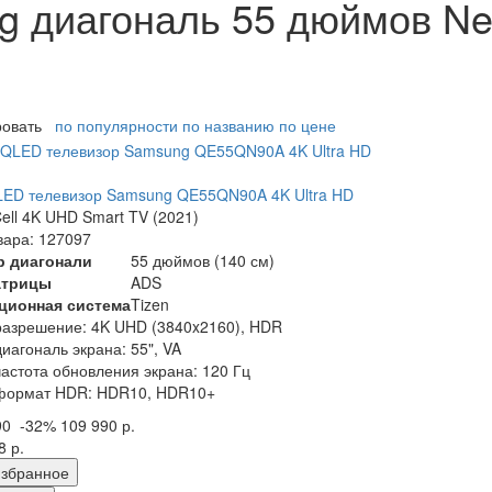
g диагональ 55 дюймов N
ровать
по популярности
по названию
по цене
ED телевизор Samsung QE55QN90A 4K Ultra HD
ell 4K UHD Smart TV (2021)
вара: 127097
р диагонали
55 дюймов (140 см)
атрицы
ADS
ционная система
Tizen
разрешение: 4K UHD (3840x2160), HDR
диагональ экрана: 55", VA
частота обновления экрана: 120 Гц
формат HDR: HDR10, HDR10+
90
-32%
109 990 р.
8 р.
збранное