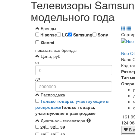
Телевизоры Samsun
модельного года
Бренды
Сорти
Hisense
LG
Samsung
Sony
Xiaomi
показать все бренды
Neo QL
Цена, руб
Nano C
от
Код то
Разме
Тип м
до
Опера
Распродажа
Только товары, участвующие в
распродаже
Только товары,
участвующие в распродаже
161 9
Диагональ телевизора
124 98
24
32
39
В и
40
42
43