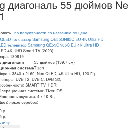
g диагональ 55 дюймов N
1
ровать
по популярности
по названию
по цене
LED телевизор Samsung QE55QN85C EU 4K Ultra HD
ED 4K UHD Smart TV (2023)
вара: 130819
р диагонали
55 дюймов (139,7 см)
ционная система
Tizen
Экран:
3840 x 2160, Neo QLED, 4K Ultra HD, 120 Гц
Тюнеры:
DVB-T2, DVB-C, DVB-S2,
Особенности:
SMART TV; HDR;
Операционная система:
Tizen OS;
Мощность акустики:
4 x 10 Вт;
Цвет:
яркое серебро;
0 р.
5 р.
рзину