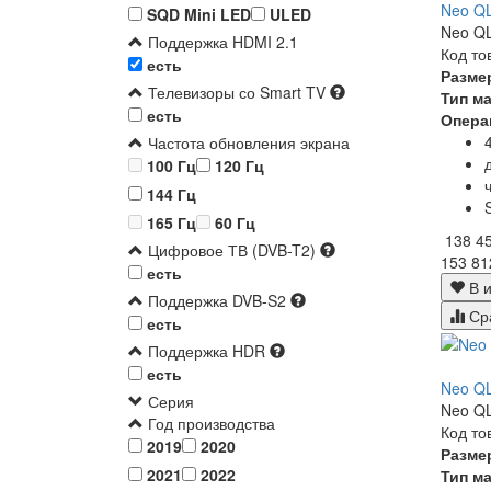
Neo Q
SQD Mini LED
ULED
Neo QL
Поддержка HDMI 2.1
Код то
есть
Разме
Телевизоры со Smart TV
Тип м
есть
Опера
Частота обновления экрана
100 Гц
120 Гц
144 Гц
165 Гц
60 Гц
138 4
Цифровое ТВ (DVB-T2)
153 81
есть
В и
Поддержка DVB-S2
Ср
есть
Поддержка HDR
есть
Neo Q
Серия
Neo QL
Год производства
Код то
2019
2020
Разме
2021
2022
Тип м