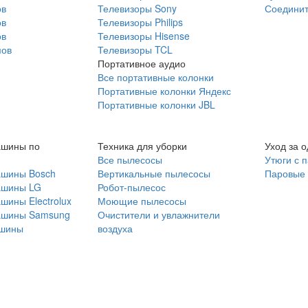
ов
Телевизоры Sony
Соединит
ов
Телевизоры Philips
ов
Телевизоры Hisense
мов
Телевизоры TCL
Портативное аудио
Все портативные колонки
Портативные колонки Яндекс
Портативные колонки JBL
ашины по
Техника для уборки
Уход за 
Все пылесосы
Утюги с 
ашины Bosch
Вертикальные пылесосы
Паровые
ашины LG
Робот-пылесос
шины Electrolux
Моющие пылесосы
ашины Samsung
Очистители и увлажнители
шины
воздуха