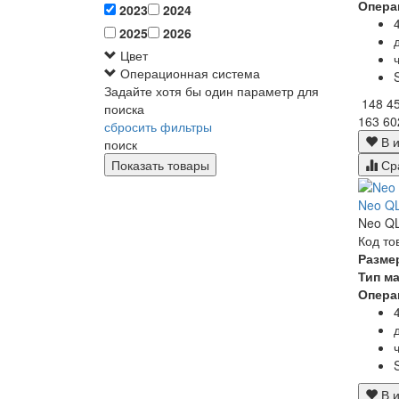
Опера
2023
2024
2025
2026
Цвет
Операционная система
Задайте хотя бы один параметр для
148 4
поиска
163 60
сбросить фильтры
В и
поиск
Ср
Neo Q
Neo QL
Код то
Разме
Тип м
Опера
В и