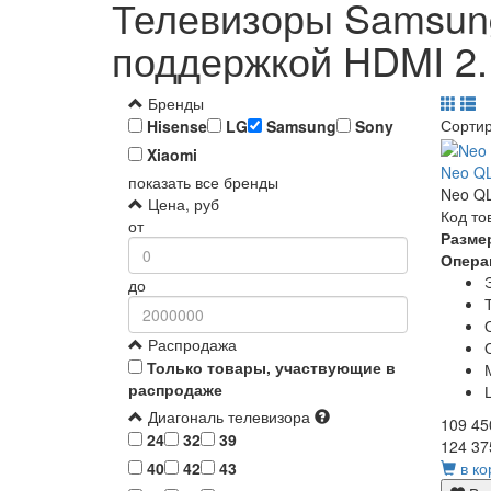
Телевизоры Samsun
поддержкой HDMI 2.
Бренды
Сорти
Hisense
LG
Samsung
Sony
Xiaomi
Neo Q
показать все бренды
Neo QL
Цена, руб
Код то
от
Разме
Опера
до
Распродажа
Только товары, участвующие в
распродаже
Диагональ телевизора
109 45
24
32
39
124 37
в ко
40
42
43