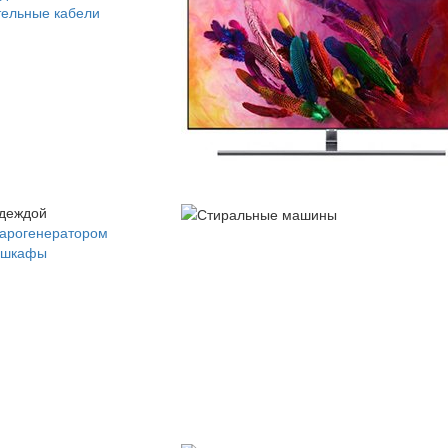
ельные кабели
одеждой
парогенератором
 шкафы