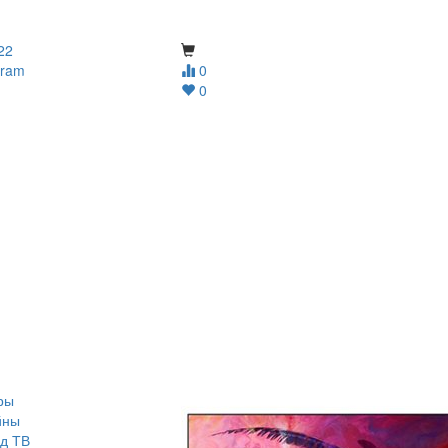
22
gram
0
0
ры
йны
д ТВ