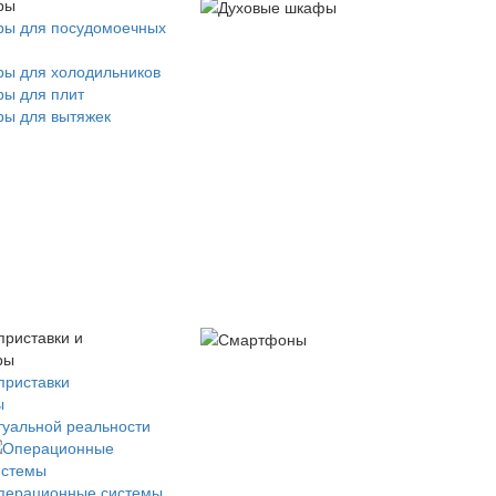
ры
ры для посудомоечных
ры для холодильников
ры для плит
ры для вытяжек
приставки и
ры
приставки
ы
туальной реальности
перационные системы