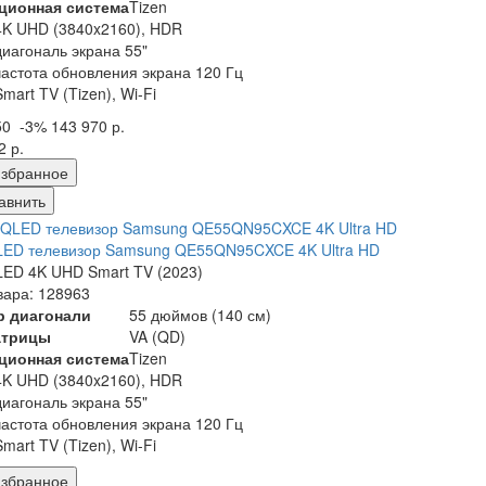
ционная система
Tizen
4K UHD (3840x2160), HDR
диагональ экрана 55"
частота обновления экрана 120 Гц
Smart TV (Tizen), Wi-Fi
50
-3%
143 970 р.
2 р.
збранное
авнить
LED телевизор Samsung QE55QN95CXCE 4K Ultra HD
ED 4K UHD Smart TV (2023)
вара: 128963
р диагонали
55 дюймов (140 см)
атрицы
VA (QD)
ционная система
Tizen
4K UHD (3840x2160), HDR
диагональ экрана 55"
частота обновления экрана 120 Гц
Smart TV (Tizen), Wi-Fi
збранное