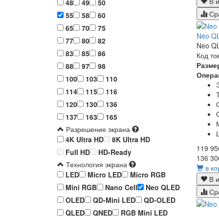
В и
48
49
50
Ср
55
58
60
65
70
75
Neo Q
77
80
82
Neo QL
83
85
86
Код то
Разме
88
97
98
Опера
100
103
110
114
115
116
120
130
136
137
163
165
Разрешение экрана
4K Ultra HD
8K Ultra HD
119 95
Full HD
HD-Ready
136 30
Технология экрана
в ко
LED
Micro LED
Micro RGB
В и
Mini RGB
Nano Cell
Neo QLED
Ср
OLED
QD-Mini LED
QD-OLED
QLED
QNED
RGB Mini LED