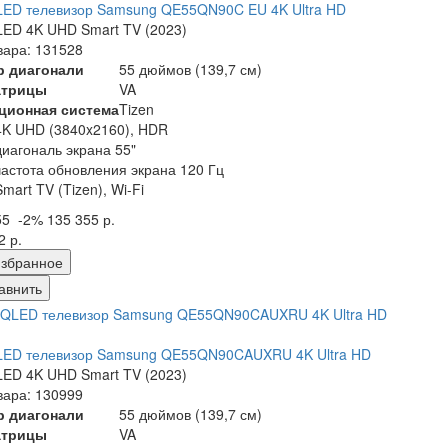
LED телевизор Samsung QE55QN90C EU 4K Ultra HD
ED 4K UHD Smart TV (2023)
вара: 131528
р диагонали
55 дюймов (139,7 см)
атрицы
VA
ционная система
Tizen
4K UHD (3840x2160), HDR
диагональ экрана 55"
частота обновления экрана 120 Гц
Smart TV (Tizen), Wi-Fi
55
-2%
135 355 р.
2 р.
збранное
авнить
LED телевизор Samsung QE55QN90CAUXRU 4K Ultra HD
ED 4K UHD Smart TV (2023)
вара: 130999
р диагонали
55 дюймов (139,7 см)
атрицы
VA