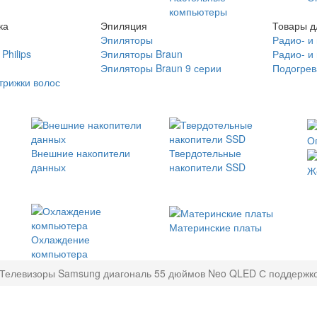
компьютеры
ка
Эпиляция
Товары д
Эпиляторы
Радио- и
Philips
Эпиляторы Braun
Радио- и
Эпиляторы Braun 9 серии
Подогрев
трижки волос
О
Внешние накопители
Твердотельные
данных
накопители SSD
Ж
Материнские платы
Охлаждение
компьютера
Телевизоры Samsung диагональ 55 дюймов Neo QLED С поддержко