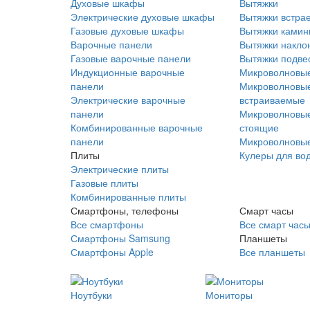
Духовые шкафы
Вытяжки
Электрические духовые шкафы
Вытяжки встра
Газовые духовые шкафы
Вытяжки ками
Варочные панели
Вытяжки накло
Газовые варочные панели
Вытяжки подве
Индукционные варочные
Микроволновые
панели
Микроволновые
Электрические варочные
встраиваемые
панели
Микроволновые
Комбинированные варочные
стоящие
панели
Микроволновые
Плиты
Кулеры для во
Электрические плиты
Газовые плиты
Комбинированные плиты
Смартфоны, телефоны
Смарт часы
Все смартфоны
Все смарт час
Смартфоны Samsung
Планшеты
Смартфоны Apple
Все планшеты
Ноутбуки
Мониторы