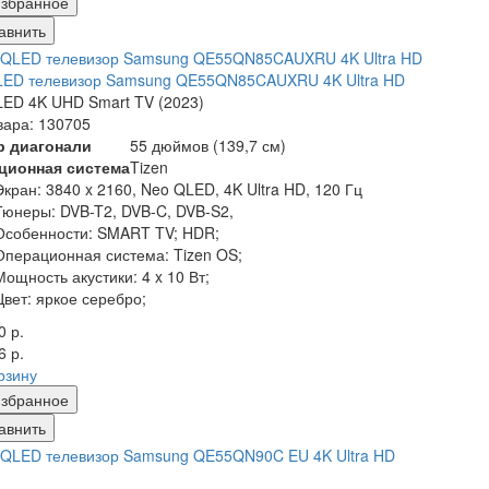
збранное
авнить
LED телевизор Samsung QE55QN85CAUXRU 4K Ultra HD
ED 4K UHD Smart TV (2023)
вара: 130705
р диагонали
55 дюймов (139,7 см)
ционная система
Tizen
Экран:
3840 x 2160, Neo QLED, 4K Ultra HD, 120 Гц
Тюнеры:
DVB-T2, DVB-C, DVB-S2,
Особенности:
SMART TV; HDR;
Операционная система:
Tizen OS;
Мощность акустики:
4 x 10 Вт;
Цвет:
яркое серебро;
0 р.
6 р.
рзину
збранное
авнить