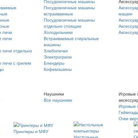
Посудомоечные машины
Аксессуа
еваемые
Посудомоечные машины
Аксессуа
нные
встраиваемые
машин
нные
Посудомоечные машины
Аксессуа
сные
отдельно стоящие
Аксессуа
 печи
Холодильники
Аксессуа
 печи
Встраиваемые стиральные
машины
 печи отдельно
Хлебопечки
Электрогрили
 печи с грилем
Блендеры
ды
Кофемашины
Наушники
Игровые 
ы
Все наушники
аксессуа
Игровые 
Геймпад
Очки вир
Принтеры и МФУ
Настольные
О