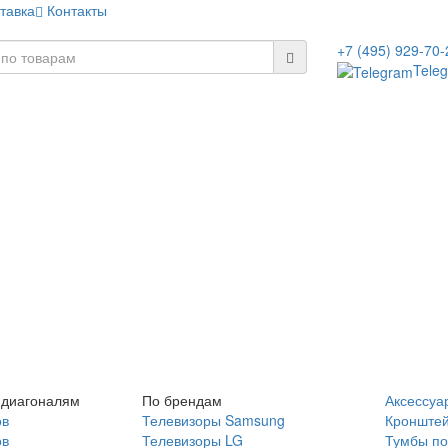
тавка
Контакты
+7 (495) 929-70-
Tele
 диагоналям
По брендам
Аксессуа
ов
Телевизоры Samsung
Кронште
ов
Телевизоры LG
Тумбы по