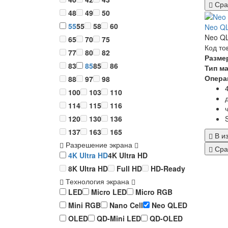
Сра
48
49
50
55
55
58
60
Neo QL
Neo QL
65
70
75
Код то
77
80
82
Разме
83
85
85
86
Тип м
Опера
88
97
98
100
103
110
114
115
116
120
130
136
137
163
165
В и
Разрешение экрана
Сра
4K Ultra HD
4K Ultra HD
8K Ultra HD
Full HD
HD-Ready
Технология экрана
LED
Micro LED
Micro RGB
Mini RGB
Nano Cell
Neo QLED
OLED
QD-Mini LED
QD-OLED