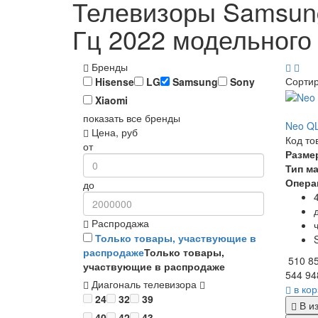
Телевизоры Samsung
Гц 2022 модельного
Бренды
Сорти
Hisense
LG
Samsung
Sony
Xiaomi
показать все бренды
Neo QL
Цена, руб
Код то
от
Разме
Тип м
Опера
до
Распродажа
Только товары, участвующие в
распродаже
Только товары,
510 8
участвующие в распродаже
544 94
Диагональ телевизора
в ко
24
32
39
В и
40
42
43