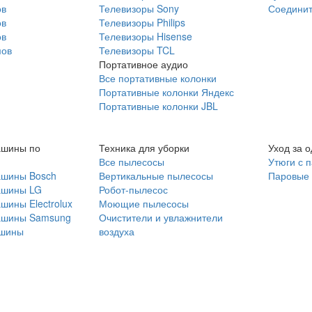
ов
Телевизоры Sony
Соединит
ов
Телевизоры Philips
ов
Телевизоры Hisense
мов
Телевизоры TCL
Портативное аудио
Все портативные колонки
Портативные колонки Яндекс
Портативные колонки JBL
ашины по
Техника для уборки
Уход за 
Все пылесосы
Утюги с 
ашины Bosch
Вертикальные пылесосы
Паровые
ашины LG
Робот-пылесос
шины Electrolux
Моющие пылесосы
ашины Samsung
Очистители и увлажнители
шины
воздуха