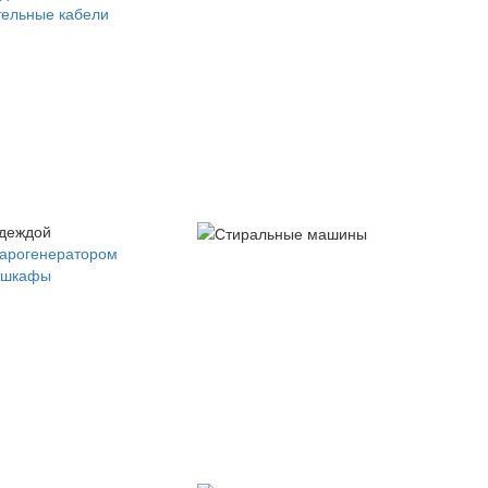
ельные кабели
одеждой
парогенератором
 шкафы