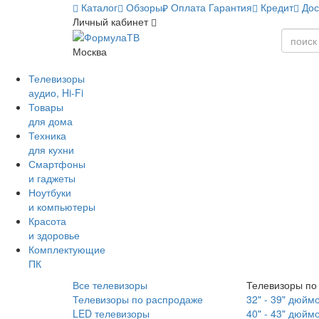
Каталог
Обзоры
Оплата
Гарантия
Кредит
Дос
Личный кабинет
Москва
Телевизоры
аудио, Hi-Fi
Товары
для дома
Техника
для кухни
Смартфоны
и гаджеты
Ноутбуки
и компьютеры
Красота
и здоровье
Комплектующие
ПК
Все телевизоры
Телевизоры по
Телевизоры по распродаже
32" - 39" дюйм
LED телевизоры
40" - 43" дюйм