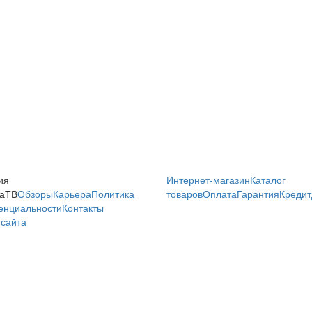
ия
Интернет-магазин
Каталог
аТВ
Обзоры
Карьера
Политика
товаров
Оплата
Гарантия
Кредит
енциальности
Контакты
сайта