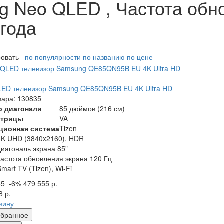
 Neo QLED , Частота обно
 года
ровать
по популярности
по названию
по цене
ED телевизор Samsung QE85QN95B EU 4K Ultra HD
вара: 130835
р диагонали
85 дюймов (216 см)
атрицы
VA
ционная система
Tizen
4K UHD (3840x2160), HDR
диагональ экрана 85"
частота обновления экрана 120 Гц
Smart TV (Tizen), Wi-Fi
55
-6%
479 555 р.
8 р.
рзину
збранное