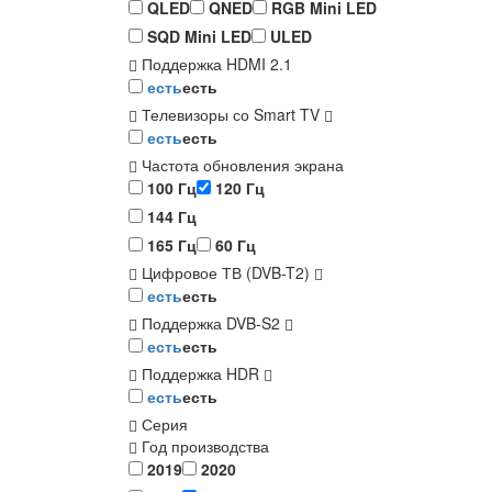
QLED
QNED
RGB Mini LED
SQD Mini LED
ULED
Поддержка HDMI 2.1
есть
есть
Телевизоры со Smart TV
есть
есть
Частота обновления экрана
100 Гц
120 Гц
144 Гц
165 Гц
60 Гц
Цифровое ТВ (DVB-T2)
есть
есть
Поддержка DVB-S2
есть
есть
Поддержка HDR
есть
есть
Серия
Год производства
2019
2020