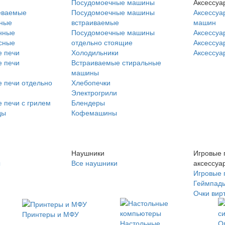
Посудомоечные машины
Аксессуа
еваемые
Посудомоечные машины
Аксессуа
нные
встраиваемые
машин
нные
Посудомоечные машины
Аксессуа
сные
отдельно стоящие
Аксессуа
 печи
Холодильники
Аксессуа
 печи
Встраиваемые стиральные
машины
 печи отдельно
Хлебопечки
Электрогрили
 печи с грилем
Блендеры
ды
Кофемашины
Наушники
Игровые 
ы
Все наушники
аксессуа
Игровые 
Геймпад
Очки вир
Принтеры и МФУ
Настольные
О