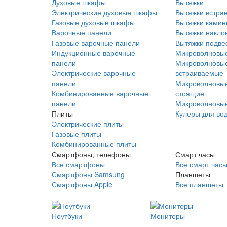
Духовые шкафы
Вытяжки
Электрические духовые шкафы
Вытяжки встра
Газовые духовые шкафы
Вытяжки ками
Варочные панели
Вытяжки накло
Газовые варочные панели
Вытяжки подве
Индукционные варочные
Микроволновые
панели
Микроволновые
Электрические варочные
встраиваемые
панели
Микроволновые
Комбинированные варочные
стоящие
панели
Микроволновые
Плиты
Кулеры для во
Электрические плиты
Газовые плиты
Комбинированные плиты
Смартфоны, телефоны
Смарт часы
Все смартфоны
Все смарт час
Смартфоны Samsung
Планшеты
Смартфоны Apple
Все планшеты
Ноутбуки
Мониторы