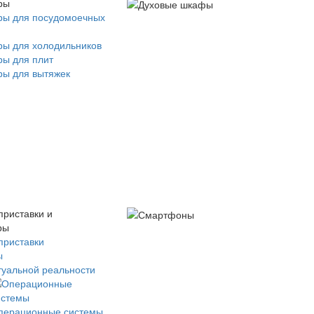
ры
ры для посудомоечных
ры для холодильников
ры для плит
ры для вытяжек
приставки и
ры
приставки
ы
туальной реальности
перационные системы