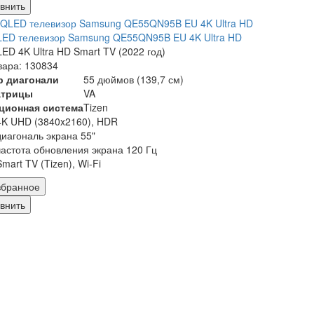
внить
ED телевизор Samsung QE55QN95B EU 4K Ultra HD
ED 4K Ultra HD Smart TV (2022 год)
вара: 130834
р диагонали
55 дюймов (139,7 см)
атрицы
VA
ционная система
Tizen
4K UHD (3840x2160), HDR
диагональ экрана 55"
частота обновления экрана 120 Гц
Smart TV (Tizen), Wi-Fi
збранное
внить