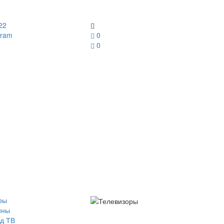
22
gram
0
0
ры
йны
д ТВ