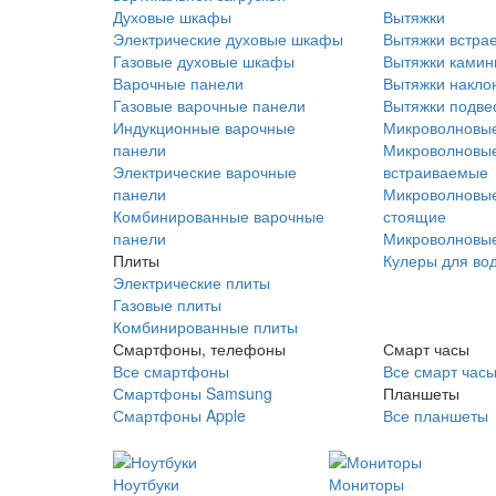
Духовые шкафы
Вытяжки
Электрические духовые шкафы
Вытяжки встра
Газовые духовые шкафы
Вытяжки ками
Варочные панели
Вытяжки накло
Газовые варочные панели
Вытяжки подве
Индукционные варочные
Микроволновые
панели
Микроволновые
Электрические варочные
встраиваемые
панели
Микроволновые
Комбинированные варочные
стоящие
панели
Микроволновые
Плиты
Кулеры для во
Электрические плиты
Газовые плиты
Комбинированные плиты
Смартфоны, телефоны
Смарт часы
Все смартфоны
Все смарт час
Смартфоны Samsung
Планшеты
Смартфоны Apple
Все планшеты
Ноутбуки
Мониторы