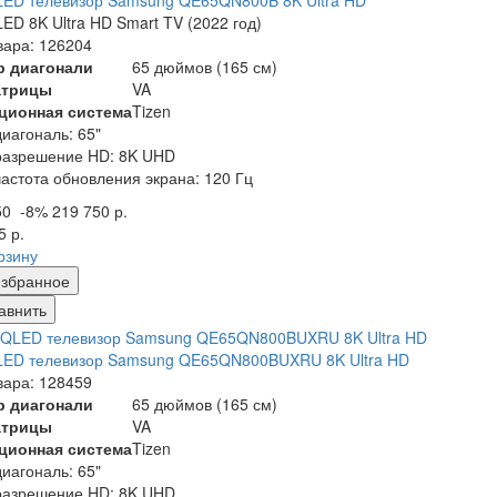
LED телевизор Samsung QE65QN800B 8K Ultra HD
ED 8K Ultra HD Smart TV (2022 год)
вара: 126204
р диагонали
65 дюймов (165 см)
атрицы
VA
ционная система
Tizen
диагональ: 65"
разрешение HD: 8K UHD
частота обновления экрана: 120 Гц
50
-8%
219 750 р.
5 р.
рзину
збранное
авнить
LED телевизор Samsung QE65QN800BUXRU 8K Ultra HD
вара: 128459
р диагонали
65 дюймов (165 см)
атрицы
VA
ционная система
Tizen
диагональ: 65"
разрешение HD: 8K UHD