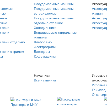
Посудомоечные машины
Аксессуа
еваемые
Посудомоечные машины
Аксессуа
нные
встраиваемые
машин
нные
Посудомоечные машины
Аксессуа
сные
отдельно стоящие
Аксессуа
 печи
Холодильники
Аксессуа
 печи
Встраиваемые стиральные
машины
 печи отдельно
Хлебопечки
Электрогрили
 печи с грилем
Блендеры
ды
Кофемашины
Наушники
Игровые 
ы
Все наушники
аксессуа
Игровые 
Геймпад
Очки вир
Принтеры и МФУ