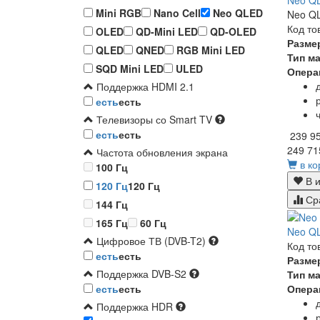
Neo Q
Mini RGB
Nano Cell
Neo QLED
Neo QL
Код то
OLED
QD-Mini LED
QD-OLED
Разме
QLED
QNED
RGB Mini LED
Тип м
SQD Mini LED
ULED
Опера
Поддержка HDMI 2.1
есть
есть
Телевизоры со Smart TV
есть
есть
239 9
249 71
Частота обновления экрана
в ко
100 Гц
В и
120 Гц
120 Гц
Ср
144 Гц
165 Гц
60 Гц
Neo Q
Цифровое ТВ (DVB-T2)
Код то
есть
есть
Разме
Поддержка DVB-S2
Тип м
есть
есть
Опера
Поддержка HDR