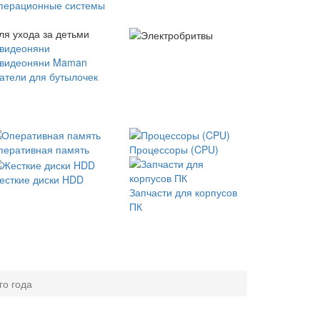
перационные системы
ля ухода за детьми
 видеоняни
 видеоняни Maman
атели для бутылочек
перативная память
Процессоры (CPU)
есткие диски HDD
Запчасти для корпусов
ПК
о года