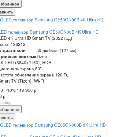
збранное
авнить
ED телевизор Samsung QE50QN90B 4K Ultra HD
ED 4K Ultra HD Smart TV (2022 год)
вара: 126212
р диагонали
50 дюймов (127 см)
ционная система
Tizen
4K UHD (3840x2160), HDR
диагональ экрана 50"
частота обновления экрана 120 Гц
Smart TV (Tizen), Wi-Fi
90
-10%
119 950 р.
6 р.
рзину
збранное
авнить