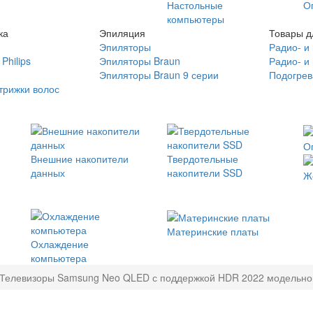
Настольные
О
компьютеры
ка
Эпиляция
Товары д
Эпиляторы
Радио- и
Philips
Эпиляторы Braun
Радио- и
Эпиляторы Braun 9 серии
Подогрев
трижки волос
О
Внешние накопители
Твердотельные
данных
накопители SSD
Ж
Материнские платы
Охлаждение
компьютера
Телевизоры Samsung Neo QLED с поддержкой HDR 2022 модельног