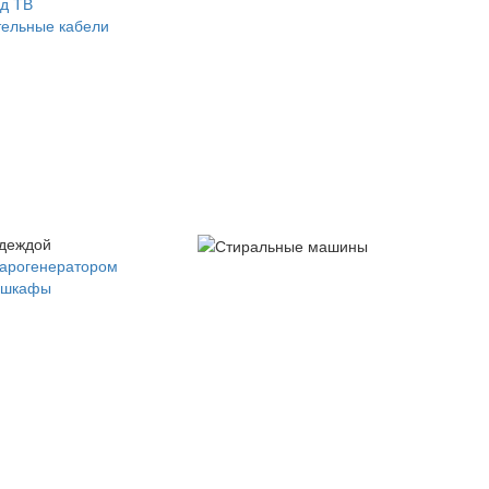
д ТВ
ельные кабели
одеждой
парогенератором
 шкафы