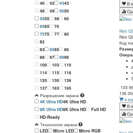
40
42
43
43
В и
48
49
50
50
Ср
55
55
58
60
65
65
70
Neo QL
75
75
77
80
Neo QL
82
Код то
Разме
83
85
85
86
Опера
88
97
98
98
100
103
110
114
115
116
120
130
136
133 9
137
163
165
136 30
Разрешение экрана
в ко
4K Ultra HD
4K Ultra HD
В и
8K Ultra HD
8K Ultra HD
Full HD
Ср
HD-Ready
Технология экрана
LED
Micro LED
Micro RGB