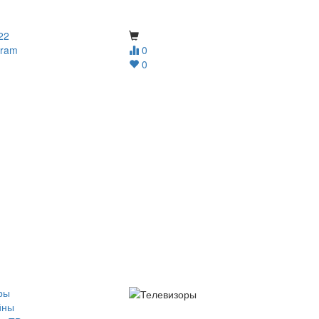
22
gram
0
0
ры
йны