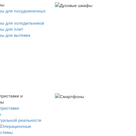
ры
ры для посудомоечных
ры для холодильников
ры для плит
ры для вытяжек
приставки и
ры
приставки
ы
туальной реальности