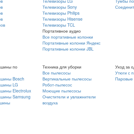
ов
Телевизоры LG
Тумбы по
ов
Телевизоры Sony
Соединит
ов
Телевизоры Philips
ов
Телевизоры Hisense
мов
Телевизоры TCL
Портативное аудио
Все портативные колонки
Портативные колонки Яндекс
Портативные колонки JBL
ашины по
Техника для уборки
Уход за 
Все пылесосы
Утюги с 
ашины Bosch
Вертикальные пылесосы
Паровые
ашины LG
Робот-пылесос
шины Electrolux
Моющие пылесосы
ашины Samsung
Очистители и увлажнители
шины
воздуха