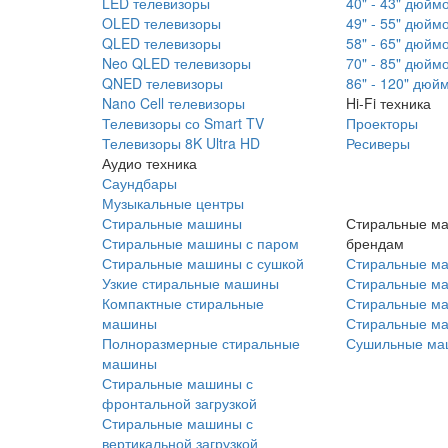
LED телевизоры
40" - 43" дюйм
OLED телевизоры
49" - 55" дюйм
QLED телевизоры
58" - 65" дюйм
Neo QLED телевизоры
70" - 85" дюйм
QNED телевизоры
86" - 120" дюй
Nano Cell телевизоры
Hi-Fi техника
Телевизоры со Smart TV
Проекторы
Телевизоры 8K Ultra HD
Ресиверы
Аудио техника
Саундбары
Музыкальные центры
Стиральные машины
Стиральные м
Стиральные машины с паром
брендам
Стиральные машины с сушкой
Стиральные м
Узкие стиральные машины
Стиральные м
Компактные стиральные
Стиральные ма
машины
Стиральные м
Полноразмерные стиральные
Сушильные ма
машины
Стиральные машины с
фронтальной загрузкой
Стиральные машины с
вертикальной загрузкой