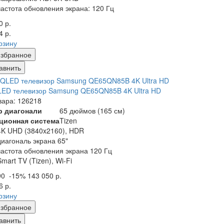
частота обновления экрана: 120 Гц
0 р.
4 р.
рзину
збранное
авнить
ED телевизор Samsung QE65QN85B 4K Ultra HD
вара: 126218
р диагонали
65 дюймов (165 см)
ционная система
Tizen
4K UHD (3840x2160), HDR
диагональ экрана 65"
частота обновления экрана 120 Гц
Smart TV (Tizen), Wi-Fi
90
-15%
143 050 р.
6 р.
рзину
збранное
авнить