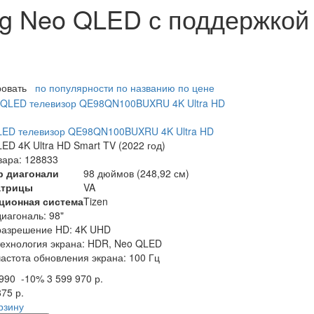
g Neo QLED с поддержкой
ровать
по популярности
по названию
по цене
LED телевизор QE98QN100BUXRU 4K Ultra HD
ED 4K Ultra HD Smart TV (2022 год)
вара: 128833
р диагонали
98 дюймов (248,92 см)
атрицы
VA
ционная система
Tizen
диагональ: 98"
разрешение HD: 4K UHD
технология экрана: HDR, Neo QLED
частота обновления экрана: 100 Гц
 990
-10%
3 599 970 р.
875 р.
рзину