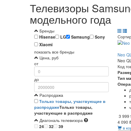
Телевизоры Samsun
модельного года
Бренды
Сорти
Hisense
LG
Samsung
Sony
Xiaomi
показать все бренды
Neo Q
Цена, руб
Neo QL
от
Код то
Разме
Тип м
до
Опера
Распродажа
Только товары, участвующие в
распродаже
Только товары,
участвующие в распродаже
3 999
Диагональ телевизора
4 090 
24
32
39
в ко