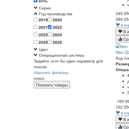
есть
Серия
249 95
Год производства
284 03
2019
2020
в ко
2021
2022
В и
2023
2024
Ср
2025
2026
Цвет
Neo QL
Операционная система
Код то
Задайте хотя бы один параметр для
Разме
поиска
Опера
сбросить фильтры
поиск
169 9
162 55
в ко
В и
Ср