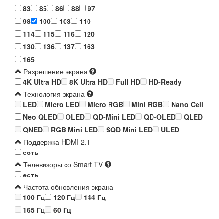
83
85
86
88
97
98
100
103
110
114
115
116
120
130
136
137
163
165
Разрешение экрана
4K Ultra HD
8K Ultra HD
Full HD
HD-Ready
Технология экрана
LED
Micro LED
Micro RGB
Mini RGB
Nano Cell
Neo QLED
OLED
QD-Mini LED
QD-OLED
QLED
QNED
RGB Mini LED
SQD Mini LED
ULED
Поддержка HDMI 2.1
есть
Телевизоры со Smart TV
есть
Частота обновления экрана
100 Гц
120 Гц
144 Гц
165 Гц
60 Гц