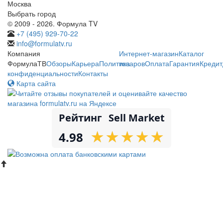
Москва
Выбрать город
© 2009 - 2026. Формула TV
+7 (495) 929-70-22
info@formulatv.ru
Компания
Интернет-магазин
Каталог
ФормулаТВ
Обзоры
Карьера
Политика
товаров
Оплата
Гарантия
Кредит
конфиденциальности
Контакты
Карта сайта
Рейтинг
Sell Market
★
★
★
★
★
★
★
★
★
★
4.98