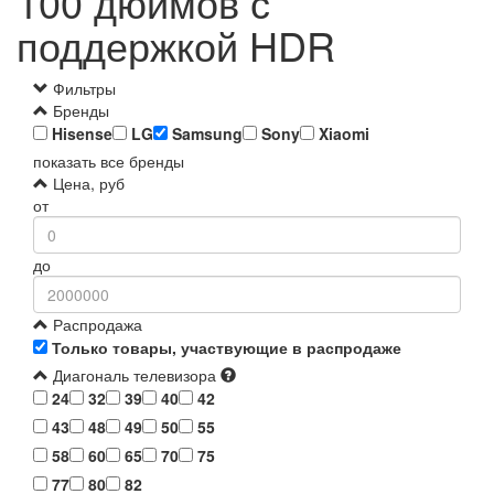
100 дюймов с
поддержкой HDR
Фильтры
Бренды
Hisense
LG
Samsung
Sony
Xiaomi
показать все бренды
Цена, руб
от
до
Распродажа
Только товары, участвующие в распродаже
Диагональ телевизора
24
32
39
40
42
43
48
49
50
55
58
60
65
70
75
77
80
82