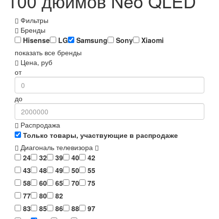
100 дюймов Neo QLED
Фильтры
Бренды
Hisense
LG
Samsung
Sony
Xiaomi
показать все бренды
Цена, руб
от
до
Распродажа
Только товары, участвующие в распродаже
Диагональ телевизора
24
32
39
40
42
43
48
49
50
55
58
60
65
70
75
77
80
82
83
85
86
88
97