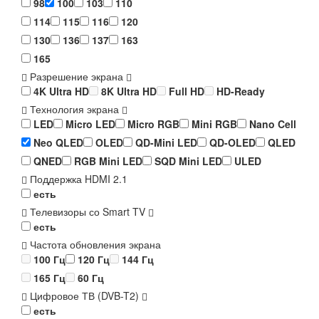
98
100
103
110
114
115
116
120
130
136
137
163
165
Разрешение экрана
4K Ultra HD
8K Ultra HD
Full HD
HD-Ready
Технология экрана
LED
Micro LED
Micro RGB
Mini RGB
Nano Cell
Neo QLED
OLED
QD-Mini LED
QD-OLED
QLED
QNED
RGB Mini LED
SQD Mini LED
ULED
Поддержка HDMI 2.1
есть
Телевизоры со Smart TV
есть
Частота обновления экрана
100 Гц
120 Гц
144 Гц
165 Гц
60 Гц
Цифровое ТВ (DVB-T2)
есть