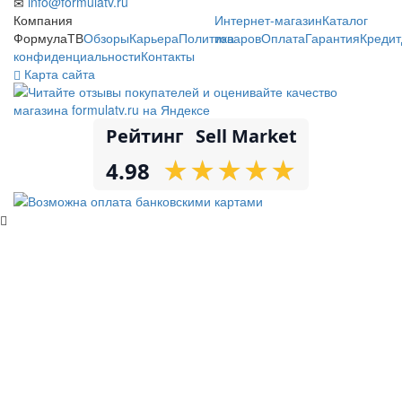
info@formulatv.ru
Компания
Интернет-магазин
Каталог
ФормулаТВ
Обзоры
Карьера
Политика
товаров
Оплата
Гарантия
Кредит
конфиденциальности
Контакты
Карта сайта
Рейтинг
Sell Market
★
★
★
★
★
★
★
★
★
★
4.98