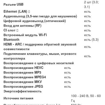
2 шт (3.0;
Разъем USB
3.1)
Ethernet (LAN)
есть
Аудиовыход (3,5-мм гнездо для наушников)
есть
Цифровой аудиовыход (оптический)
есть
Вход для антенны (RF)
есть
CI слот
есть
Встроенный модуль Wi-Fi
есть
Bluetooth
есть (5.3)
HDMI - ARC / поддержка обратной звуковой
есть
совместимости
Подключение клавиатуры, мыши, игрового
есть
контроллера
Воспроизведение с цифровых носителей
Воспроизведение HEVC
есть
Воспроизведение MP3
есть
Воспроизведение MPEG4
есть
Воспроизведение MKV
есть
Воспроизведение JPEG
есть
Энергоэффективность
100 - 240 В, 50 - 60
Источник питания
Гц
Потребляемая мощность (макс.)
500 Вт