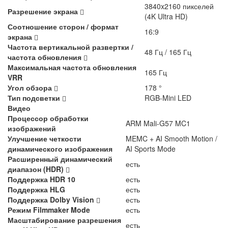
3840x2160 пикселей
Разрешение экрана
(4K Ultra HD)
Соотношение сторон / формат
16:9
экрана
Частота вертикальной развертки /
48 Гц / 165 Гц
частота обновления
Максимальная частота обновления
165 Гц
VRR
Угол обзора
178 °
Тип подсветки
RGB-Mini LED
Видео
Процессор обработки
ARM Mali-G57 MC1
изображений
Улучшение четкости
MEMC + AI Smooth Motion /
динамического изображения
AI Sports Mode
Расширенный динамический
есть
диапазон (HDR)
Поддержка HDR 10
есть
Поддержка HLG
есть
Поддержка Dolby Vision
есть
Режим Filmmaker Mode
есть
Масштабирование разрешения
есть