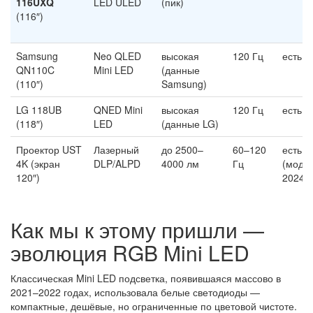
116UXQ
LED ULED
(пик)
(116″)
Samsung
Neo QLED
высокая
120 Гц
есть
QN110C
Mini LED
(данные
(110″)
Samsung)
LG 118UB
QNED Mini
высокая
120 Гц
есть
(118″)
LED
(данные LG)
Проектор UST
Лазерный
до 2500–
60–120
есть
4K (экран
DLP/ALPD
4000 лм
Гц
(моде
120″)
2024+
Как мы к этому пришли —
эволюция RGB Mini LED
Классическая Mini LED подсветка, появившаяся массово в
2021–2022 годах, использовала белые светодиоды —
компактные, дешёвые, но ограниченные по цветовой чистоте.