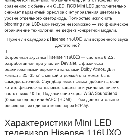
сравнению с обычными QLED. RGB Mini LED дополнительно
снижает паразитный ореол за счёт управления цветом на
уровне отдельного светодиода. Полностью исключить
blooming при LCD-архитектуре невозможно — это физическое
ограничение технологии, не дефект конкретной модели.
Нужен ли саундбар к Hisense 116UXQ или встроенного звука
достаточно?
Встроенная акустика Hisense 116UXQ — система 6.2.2,
разработанная при участии Devialet, с физически
реализованными верхними каналами Dolby Atmos. Для
комнаты 25–35 м² с мягкой отделкой она может быть
самодостаточной. Саундбар имеет смысл добавить, если
хотите физические тыловые каналы или усиление низких
частот ниже 40 Гц. Подключение через WiSA SoundSend
(беспроводное) или eARC (HDMI) — без дополнительных
ресиверов, из единого меню через EzPlay.
Характеристики Mini LED
телевизор Hisense 116UXQ