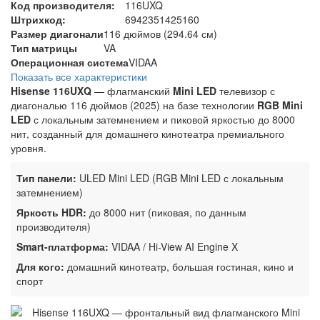
Код производителя:
116UXQ
Штрихкод:
6942351425160
Размер диагонали
116 дюймов (294.64 см)
Тип матрицы
VA
Операционная система
VIDAA
Показать все характеристики
Hisense 116UXQ
— флагманский
Mini LED
телевизор с
диагональю 116 дюймов (2025) на базе технологии
RGB Mini
LED
с локальным затемнением и пиковой яркостью до 8000
нит, созданный для домашнего кинотеатра премиального
уровня.
Тип панели:
ULED Mini LED (RGB Mini LED с локальным
затемнением)
Яркость HDR:
до 8000 нит (пиковая, по данным
производителя)
Smart-платформа:
VIDAA / Hi-View AI Engine X
Для кого:
домашний кинотеатр, большая гостиная, кино и
спорт