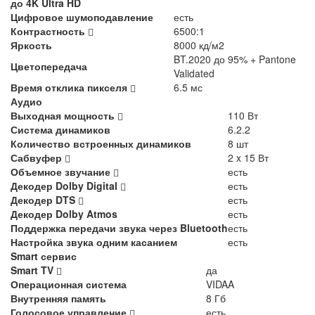
до 4K Ultra HD
Цифровое шумоподавление
есть
Контрастность
6500:1
Яркость
8000 кд/м2
BT.2020 до 95% + Pantone
Цветопередача
Validated
Время отклика пикселя
6.5 мс
Аудио
Выходная мощность
110 Вт
Система динамиков
6.2.2
Количество встроенных динамиков
8 шт
Сабвуфер
2 x 15 Вт
Объемное звучание
есть
Декодер Dolby Digital
есть
Декодер DTS
есть
Декодер Dolby Atmos
есть
Поддержка передачи звука через Bluetooth
есть
Настройка звука одним касанием
есть
Smart сервис
Smart TV
да
Операционная система
VIDAA
Внутренняя память
8 Гб
Голосовое управление
есть