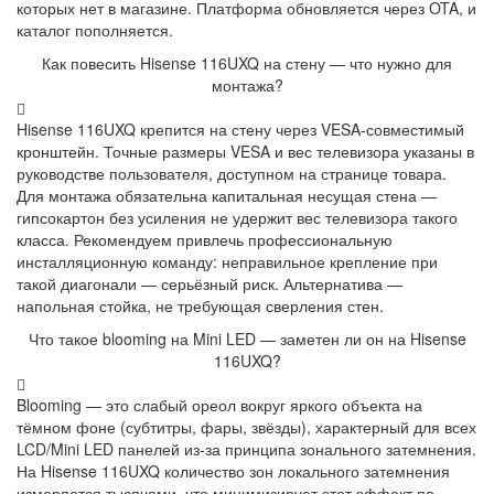
которых нет в магазине. Платформа обновляется через OTA, и
каталог пополняется.
Как повесить Hisense 116UXQ на стену — что нужно для
монтажа?
Hisense 116UXQ крепится на стену через VESA-совместимый
кронштейн. Точные размеры VESA и вес телевизора указаны в
руководстве пользователя, доступном на странице товара.
Для монтажа обязательна капитальная несущая стена —
гипсокартон без усиления не удержит вес телевизора такого
класса. Рекомендуем привлечь профессиональную
инсталляционную команду: неправильное крепление при
такой диагонали — серьёзный риск. Альтернатива —
напольная стойка, не требующая сверления стен.
Что такое blooming на Mini LED — заметен ли он на Hisense
116UXQ?
Blooming — это слабый ореол вокруг яркого объекта на
тёмном фоне (субтитры, фары, звёзды), характерный для всех
LCD/Mini LED панелей из-за принципа зонального затемнения.
На Hisense 116UXQ количество зон локального затемнения
измеряется тысячами, что минимизирует этот эффект по