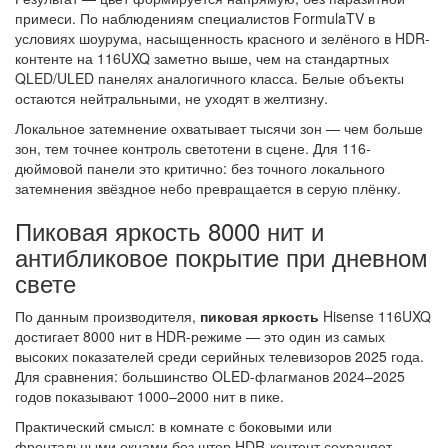
примеси. По наблюдениям специалистов FormulaTV в
условиях шоурума, насыщенность красного и зелёного в HDR-
контенте на 116UXQ заметно выше, чем на стандартных
QLED/ULED панелях аналогичного класса. Белые объекты
остаются нейтральными, не уходят в желтизну.
Локальное затемнение охватывает тысячи зон — чем больше
зон, тем точнее контроль светотени в сцене. Для 116-
дюймовой панели это критично: без точного локального
затемнения звёздное небо превращается в серую плёнку.
Пиковая яркость 8000 нит и
антибликовое покрытие при дневном
свете
По данным производителя,
пиковая яркость
Hisense 116UXQ
достигает 8000 нит в HDR-режиме — это один из самых
высоких показателей среди серийных телевизоров 2025 года.
Для сравнения: большинство OLED-флагманов 2024–2025
годов показывают 1000–2000 нит в пике.
Практический смысл: в комнате с боковыми или
фронтальными окнами без штор HDR-контент сохраняет