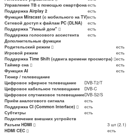
Управление ТВ с помощью смартфона
есть
Поддержка Airplay 2
есть
Функция Miracast (с мобильного на TV)
есть
Сетевой доступ к файлам PC (DLNA)
есть
Поддержка "Умный дом"
есть
Поддержка голосового ассистента
есть
Дополнительные функции
Родительский режим
есть
Игровой режим
есть
Поддержка Time Shift (сдвига времени просмотра)
есть
Таймер сна
есть
Функция AI
есть
Тюнер / телевещание
Цифровое эфирное телевещание
DVB-T2/T
Цифровое кабельное телевещание
DVB-C
Цифровое спутниковое телевещание
DVB-S2/S
Приём аналогового сигнала
есть
Поддержка CI (Common Interface)
есть
Субтитры
есть
Подключение внешних устройств
Разъем HDMI
3 шт (2.1)
HDMI CEC
есть