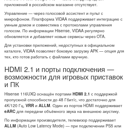
приложений в российском магазине отсутствует.
Управление — через голосовой ассистент и пульт с
микрофоном. Платформа VIDAA поддерживает интеграцию с
умным домом и совместима с протоколами управления
голосом. По информации Hisense, VIDAA регулярно
обновляется и добавляет новые сервисы через OTA.
Для установки приложений, недоступных в официальном
каталоге, VIDAA позволяет боковую загрузку APK — опция для
тех, кто готов работать с файлами вручную.
HDMI 2.1 и порты подключения —
возможности для игровых приставок
и ПК
Hisense 116UXQ оснащён портами
HDMI 2.1
с поддержкой
пропускной способности до 48 Гбит/с, что достаточно для
4K/120 Гц,
VRR
и
ALLM
. Один из портов HDMI поддерживает
eARC
для передачи объёмного звука на внешнюю акустику.
По информации производителя, телевизор поддерживает
ALLM
(Auto Low Latency Mode) — при подключении PS5 или