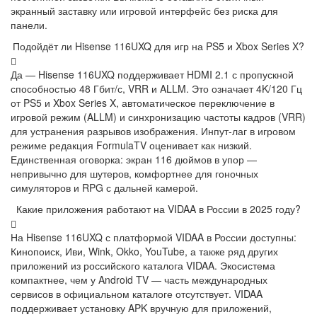
экранный заставку или игровой интерфейс без риска для
панели.
Подойдёт ли Hisense 116UXQ для игр на PS5 и Xbox Series X?
Да — Hisense 116UXQ поддерживает HDMI 2.1 с пропускной
способностью 48 Гбит/с, VRR и ALLM. Это означает 4K/120 Гц
от PS5 и Xbox Series X, автоматическое переключение в
игровой режим (ALLM) и синхронизацию частоты кадров (VRR)
для устранения разрывов изображения. Инпут-лаг в игровом
режиме редакция FormulaTV оценивает как низкий.
Единственная оговорка: экран 116 дюймов в упор —
непривычно для шутеров, комфортнее для гоночных
симуляторов и RPG с дальней камерой.
Какие приложения работают на VIDAA в России в 2025 году?
На Hisense 116UXQ с платформой VIDAA в России доступны:
Кинопоиск, Иви, Wink, Okko, YouTube, а также ряд других
приложений из российского каталога VIDAA. Экосистема
компактнее, чем у Android TV — часть международных
сервисов в официальном каталоге отсутствует. VIDAA
поддерживает установку APK вручную для приложений,