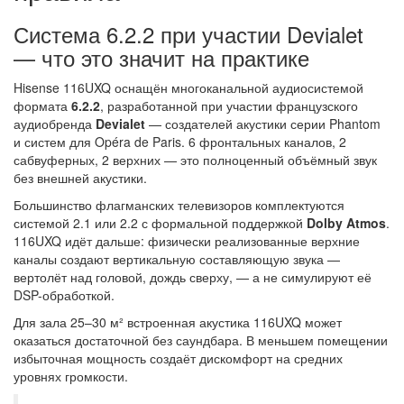
Система 6.2.2 при участии Devialet
— что это значит на практике
Hisense 116UXQ оснащён многоканальной аудиосистемой
формата
6.2.2
, разработанной при участии французского
аудиобренда
Devialet
— создателей акустики серии Phantom
и систем для Opéra de Paris. 6 фронтальных каналов, 2
сабвуферных, 2 верхних — это полноценный объёмный звук
без внешней акустики.
Большинство флагманских телевизоров комплектуются
системой 2.1 или 2.2 с формальной поддержкой
Dolby Atmos
.
116UXQ идёт дальше: физически реализованные верхние
каналы создают вертикальную составляющую звука —
вертолёт над головой, дождь сверху, — а не симулируют её
DSP-обработкой.
Для зала 25–30 м² встроенная акустика 116UXQ может
оказаться достаточной без саундбара. В меньшем помещении
избыточная мощность создаёт дискомфорт на средних
уровнях громкости.