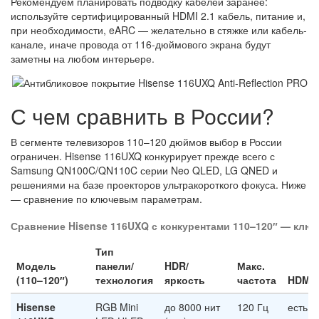
Рекомендуем планировать подводку кабелей заранее:
используйте сертифицированный HDMI 2.1 кабель, питание и,
при необходимости, eARC — желательно в стяжке или кабель-
канале, иначе провода от 116-дюймового экрана будут
заметны на любом интерьере.
С чем сравнить в России?
В сегменте телевизоров 110–120 дюймов выбор в России
ограничен. Hisense 116UXQ конкурирует прежде всего с
Samsung QN100C/QN110C серии Neo QLED, LG QNED и
решениями на базе проекторов ультракороткого фокуса. Ниже
— сравнение по ключевым параметрам.
Сравнение Hisense 116UXQ с конкурентами 110–120″ — клю
Тип
Модель
панели/
HDR/
Макс.
(110–120″)
технология
яркость
частота
HDMI 
Hisense
RGB Mini
до 8000 нит
120 Гц
есть