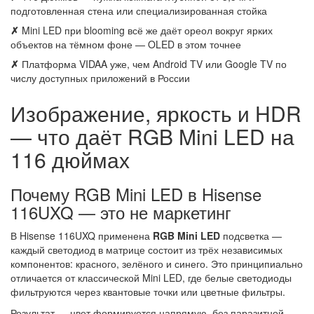
подготовленная стена или специализированная стойка
✗
Mini LED при blooming всё же даёт ореол вокруг ярких
объектов на тёмном фоне — OLED в этом точнее
✗
Платформа VIDAA уже, чем Android TV или Google TV по
числу доступных приложений в России
Изображение, яркость и HDR
— что даёт RGB Mini LED на
116 дюймах
Почему RGB Mini LED в Hisense
116UXQ — это не маркетинг
В Hisense 116UXQ применена
RGB Mini LED
подсветка —
каждый светодиод в матрице состоит из трёх независимых
компонентов: красного, зелёного и синего. Это принципиально
отличается от классической Mini LED, где белые светодиоды
фильтруются через квантовые точки или цветные фильтры.
Результат — цвет формируется напрямую, без паразитной