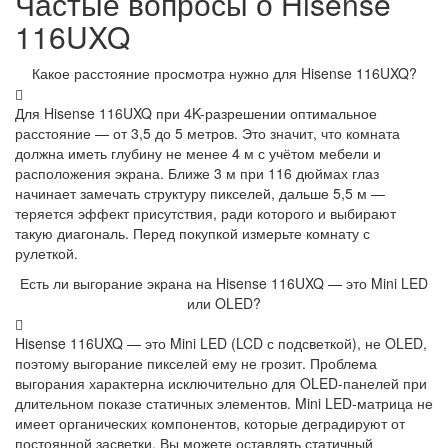
Частые вопросы о Hisense
116UXQ
Какое расстояние просмотра нужно для Hisense 116UXQ?
Для Hisense 116UXQ при 4K-разрешении оптимальное
расстояние — от 3,5 до 5 метров. Это значит, что комната
должна иметь глубину не менее 4 м с учётом мебели и
расположения экрана. Ближе 3 м при 116 дюймах глаз
начинает замечать структуру пикселей, дальше 5,5 м —
теряется эффект присутствия, ради которого и выбирают
такую диагональ. Перед покупкой измерьте комнату с
рулеткой.
Есть ли выгорание экрана на Hisense 116UXQ — это Mini LED
или OLED?
Hisense 116UXQ — это Mini LED (LCD с подсветкой), не OLED,
поэтому выгорание пикселей ему не грозит. Проблема
выгорания характерна исключительно для OLED-панелей при
длительном показе статичных элементов. Mini LED-матрица не
имеет органических компонентов, которые деградируют от
постоянной засветки. Вы можете оставлять статичный