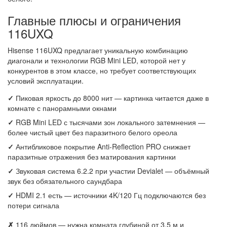
Главные плюсы и ограничения
116UXQ
Hisense 116UXQ предлагает уникальную комбинацию
диагонали и технологии RGB Mini LED, которой нет у
конкурентов в этом классе, но требует соответствующих
условий эксплуатации.
✓
Пиковая яркость до 8000 нит — картинка читается даже в
комнате с панорамными окнами
✓
RGB Mini LED с тысячами зон локального затемнения —
более чистый цвет без паразитного белого ореола
✓
Антибликовое покрытие Anti-Reflection PRO снижает
паразитные отражения без матирования картинки
✓
Звуковая система 6.2.2 при участии Devialet — объёмный
звук без обязательного саундбара
✓
HDMI 2.1 есть — источники 4K/120 Гц подключаются без
потери сигнала
✗
116 дюймов — нужна комната глубиной от 3,5 м и