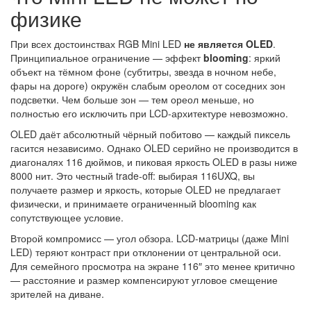
физике
При всех достоинствах RGB Mini LED
не является OLED
.
Принципиальное ограничение — эффект
blooming
: яркий
объект на тёмном фоне (субтитры, звезда в ночном небе,
фары на дороге) окружён слабым ореолом от соседних зон
подсветки. Чем больше зон — тем ореол меньше, но
полностью его исключить при LCD-архитектуре невозможно.
OLED даёт абсолютный чёрный побитово — каждый пиксель
гасится независимо. Однако OLED серийно не производится в
диагоналях 116 дюймов, и пиковая яркость OLED в разы ниже
8000 нит. Это честный trade-off: выбирая 116UXQ, вы
получаете размер и яркость, которые OLED не предлагает
физически, и принимаете ограниченный blooming как
сопутствующее условие.
Второй компромисс — угол обзора. LCD-матрицы (даже Mini
LED) теряют контраст при отклонении от центральной оси.
Для семейного просмотра на экране 116″ это менее критично
— расстояние и размер компенсируют угловое смещение
зрителей на диване.