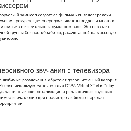
жиссером
ворческий замысел создателя фильма или телепередачи.
чания, ракурса, цветопередачи, частоты кадров и многого
сти фильма в изначально задуманном виде. Это позволит
очной группы без постобработки, рассчитанной на массовую
удиторию.
ерсивного звучания с телевизора
се любимые развлечения обретают дополнительный колорит,
Hisense используются технологии DTS® Virtual:XTM и Dolby
 диалоги, отличная детализация и реалистичные звуковые
адимое впечатление при просмотре любимых передач
ероприятий.