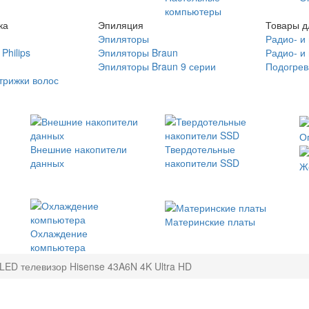
компьютеры
ка
Эпиляция
Товары д
Эпиляторы
Радио- и
Philips
Эпиляторы Braun
Радио- и
Эпиляторы Braun 9 серии
Подогрев
трижки волос
О
Внешние накопители
Твердотельные
данных
накопители SSD
Ж
Материнские платы
Охлаждение
компьютера
LED телевизор Hisense 43A6N 4K Ultra HD