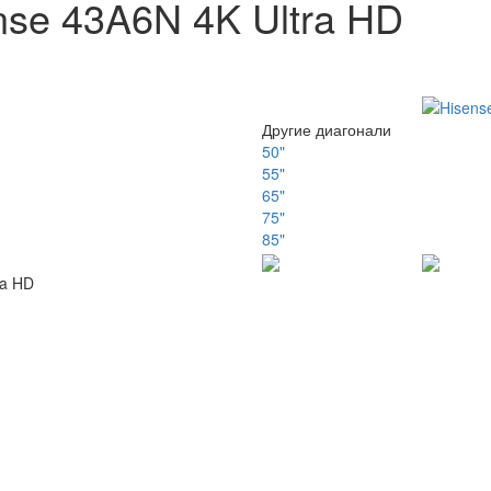
nse 43A6N 4K Ultra HD
Другие диагонали
50"
55"
65"
75"
85"
ra HD