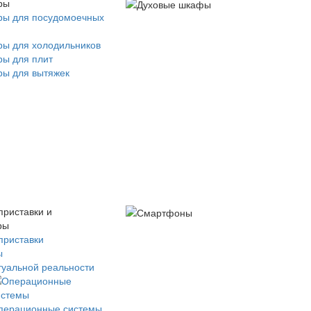
ры
ры для посудомоечных
ры для холодильников
ры для плит
ры для вытяжек
приставки и
ры
приставки
ы
туальной реальности
перационные системы