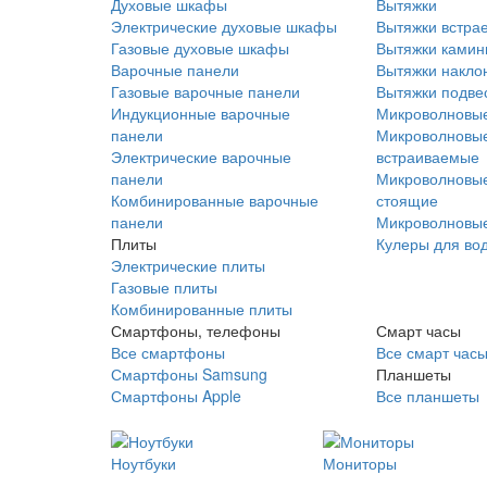
Духовые шкафы
Вытяжки
Электрические духовые шкафы
Вытяжки встра
Газовые духовые шкафы
Вытяжки ками
Варочные панели
Вытяжки накло
Газовые варочные панели
Вытяжки подве
Индукционные варочные
Микроволновые
панели
Микроволновые
Электрические варочные
встраиваемые
панели
Микроволновые
Комбинированные варочные
стоящие
панели
Микроволновые
Плиты
Кулеры для во
Электрические плиты
Газовые плиты
Комбинированные плиты
Смартфоны, телефоны
Смарт часы
Все смартфоны
Все смарт час
Смартфоны Samsung
Планшеты
Смартфоны Apple
Все планшеты
Ноутбуки
Мониторы