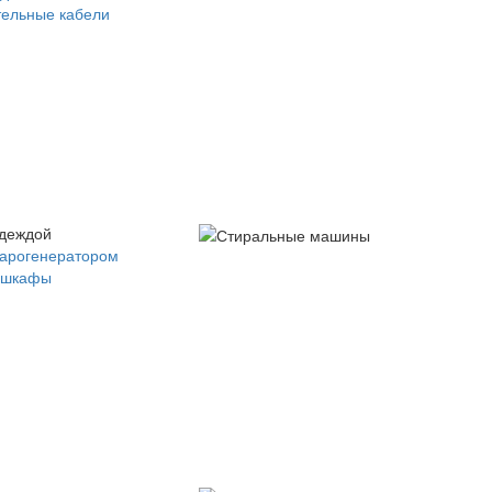
ельные кабели
одеждой
парогенератором
 шкафы