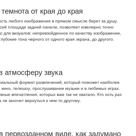
 темнота от края до края
тность любого изображения в прямом смысле берет за душу.
сей площади задней панели, позволяет ювелирно точно
во для визуалов: непревзойденное по качеству изображение,
глубокие тона черного от одного края экрана, до другого.
в атмосферу звука
емиальный формат развлечений, который поможет наиболее
 кино, телешоу, прослушивании музыки и в любимых играх.
ные впечатления, которых вам так не хватало. Кто хоть раз
 ли захочет вернуться к чем-то другому.
 первозданном виде, как задумано