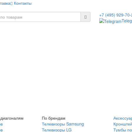
тавка
Контакты
+7 (495) 929-70-
Tele
 диагоналям
По брендам
Аксессуа
ов
Телевизоры Samsung
Кронште
ов
Телевизоры LG
Тумбы по