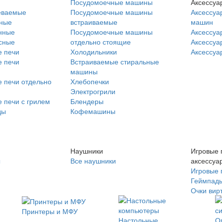
Посудомоечные машины
Аксессуа
еваемые
Посудомоечные машины
Аксессуа
нные
встраиваемые
машин
нные
Посудомоечные машины
Аксессуа
сные
отдельно стоящие
Аксессуа
 печи
Холодильники
Аксессуа
 печи
Встраиваемые стиральные
машины
 печи отдельно
Хлебопечки
Электрогрили
 печи с грилем
Блендеры
ды
Кофемашины
Наушники
Игровые 
ы
Все наушники
аксессуа
Игровые 
Геймпад
Очки вир
Принтеры и МФУ
Настольные
О