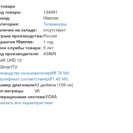
 товаре
од товара:
134991
ренд:
Hisense
атегория:
Телевизоры
аличие на складе:
отсутствует
трана производства:
Россия
арантия Hisense:
1 год
рок службы товара:
5 лет
од производителя:
43A6N
уководство пользователя
pdf
8.76 Мб.
ертификат соответствия
pdf
1.42 Мб.
азмер диагонали
43 дюймов (109 см)
ип матрицы
VA
перационная система
VIDAA
оказать все характеристики