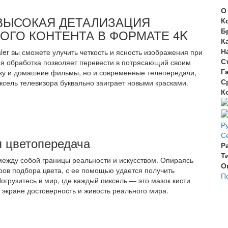
О
ВЫСОКАЯ ДЕТАЛИЗАЦИЯ
К
Б
ГО КОНТЕНТА В ФОРМАТЕ 4K
К
Н
er вы сможете улучить четкость и ясность изображения при
С
я обработка позволяет перевести в потрясающий своим
Г
ку и домашние фильмы, но и современные телепередачи,
С
ксель телевизора буквально заиграет новыми красками.
К
Р
С
 цветопередача
Р
Т
 между собой границы реальности и искусством. Опираясь
О
ов подбора цвета, с ее помощью удается получить
П
огрузитесь в мир, где каждый пиксель — это мазок кисти
кране достоверность и живость реального мира.