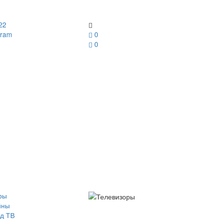
22
gram
0
0
ры
йны
д ТВ