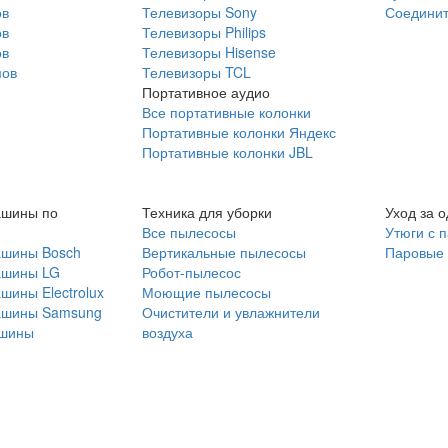
ов
Телевизоры Sony
Соединит
ов
Телевизоры Philips
ов
Телевизоры Hisense
мов
Телевизоры TCL
Портативное аудио
Все портативные колонки
Портативные колонки Яндекс
Портативные колонки JBL
ашины по
Техника для уборки
Уход за 
Все пылесосы
Утюги с 
ашины Bosch
Вертикальные пылесосы
Паровые
ашины LG
Робот-пылесос
шины Electrolux
Моющие пылесосы
ашины Samsung
Очистители и увлажнители
шины
воздуха