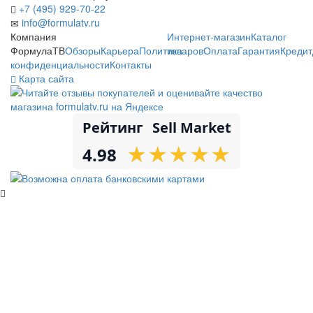
+7 (495) 929-70-22
info@formulatv.ru
Компания
Интернет-магазин
Каталог
ФормулаТВ
Обзоры
Карьера
Политика
товаров
Оплата
Гарантия
Кредит
конфиденциальности
Контакты
Карта сайта
Рейтинг
Sell Market
★
★
★
★
★
★
★
★
★
★
4.98