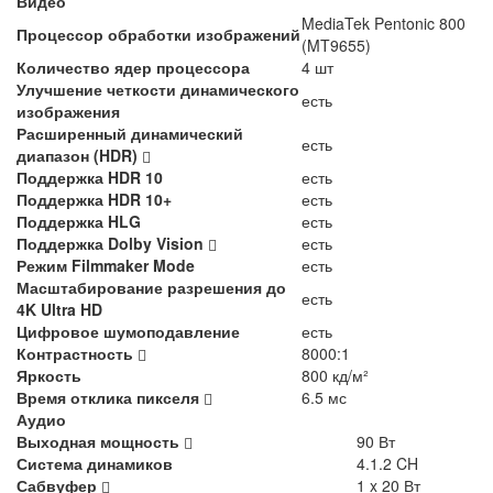
Видео
MediaTek Pentonic 800
Процессор обработки изображений
(MT9655)
Количество ядер процессора
4 шт
Улучшение четкости динамического
есть
изображения
Расширенный динамический
есть
диапазон (HDR)
Поддержка HDR 10
есть
Поддержка HDR 10+
есть
Поддержка HLG
есть
Поддержка Dolby Vision
есть
Режим Filmmaker Mode
есть
Масштабирование разрешения до
есть
4K Ultra HD
Цифровое шумоподавление
есть
Контрастность
8000:1
Яркость
800 кд/м²
Время отклика пикселя
6.5 мс
Аудио
Выходная мощность
90 Вт
Система динамиков
4.1.2 CH
Сабвуфер
1 x 20 Вт