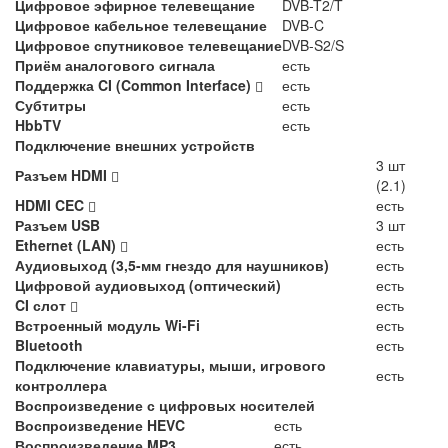
Цифровое эфирное телевещание
DVB-T2/T
Цифровое кабельное телевещание
DVB-C
Цифровое спутниковое телевещание
DVB-S2/S
Приём аналогового сигнала
есть
Поддержка CI (Common Interface)
есть
Субтитры
есть
HbbTV
есть
Подключение внешних устройств
3 шт
Разъем HDMI
(2.1)
HDMI CEC
есть
Разъем USB
3 шт
Ethernet (LAN)
есть
Аудиовыход (3,5-мм гнездо для наушников)
есть
Цифровой аудиовыход (оптический)
есть
CI слот
есть
Встроенный модуль Wi-Fi
есть
Bluetooth
есть
Подключение клавиатуры, мыши, игрового
есть
контроллера
Воспроизведение с цифровых носителей
Воспроизведение HEVC
есть
Воспроизведение MP3
есть