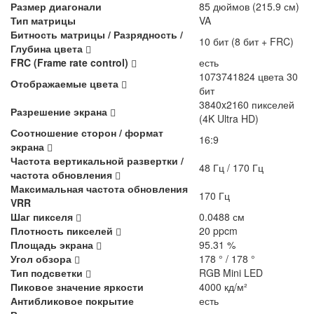
Размер диагонали
85 дюймов (215.9 см)
Тип матрицы
VA
Битность матрицы / Разрядность /
10 бит (8 бит + FRC)
Глубина цвета
FRC (Frame rate control)
есть
1073741824 цвета 30
Отображаемые цвета
бит
3840x2160 пикселей
Разрешение экрана
(4K Ultra HD)
Соотношение сторон / формат
16:9
экрана
Частота вертикальной развертки /
48 Гц / 170 Гц
частота обновления
Максимальная частота обновления
170 Гц
VRR
Шаг пикселя
0.0488 см
Плотность пикселей
20 ppcm
Площадь экрана
95.31 %
Угол обзора
178 ° / 178 °
Тип подсветки
RGB Mini LED
Пиковое значение яркости
4000 кд/м²
Антибликовое покрытие
есть