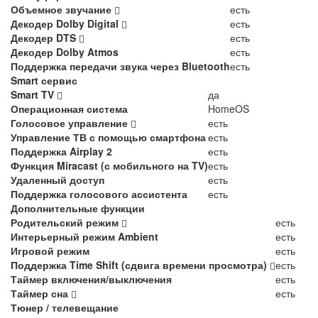
Объемное звучание
есть
Декодер Dolby Digital
есть
Декодер DTS
есть
Декодер Dolby Atmos
есть
Поддержка передачи звука через Bluetooth
есть
Smart сервис
Smart TV
да
Операционная система
HomeOS
Голосовое управление
есть
Управление ТВ с помощью смартфона
есть
Поддержка Airplay 2
есть
Функция Miracast (с мобильного на TV)
есть
Удаленный доступ
есть
Поддержка голосового ассистента
есть
Дополнительные функции
Родительский режим
есть
Интерьерный режим Ambient
есть
Игровой режим
есть
Поддержка Time Shift (сдвига времени просмотра)
есть
Таймер включения/выключения
есть
Таймер сна
есть
Тюнер / телевещание