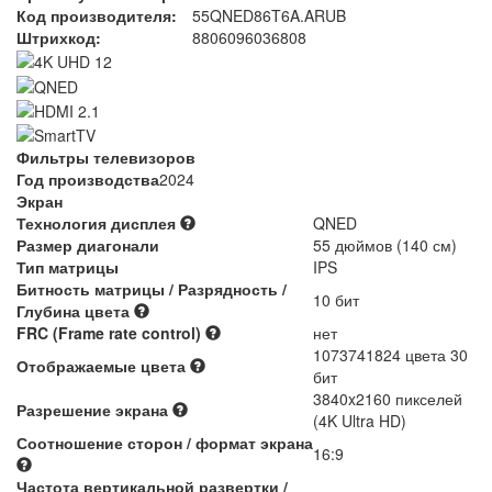
Код производителя:
55QNED86T6A.ARUB
Штрихкод:
8806096036808
Фильтры телевизоров
Год производства
2024
Экран
Технология дисплея
QNED
Размер диагонали
55 дюймов (140 см)
Тип матрицы
IPS
Битность матрицы / Разрядность /
10 бит
Глубина цвета
FRC (Frame rate control)
нет
1073741824 цвета 30
Отображаемые цвета
бит
3840x2160 пикселей
Разрешение экрана
(4K Ultra HD)
Соотношение сторон / формат экрана
16:9
Частота вертикальной развертки /