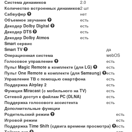
Система динамиков
2.0
Количество встроенных динамиков
2 шт
Сабвуфер
нет
Объемное звучание
есть
Декодер Dolby Digital
есть
Декодер DTS
есть
Декодер Dolby Atmos
есть
Smart сервис
Smart TV
да
Операционная система
webOS
Голосовое управление
есть
Пульт Magic Remote в комплекте (для LG)
есть
Пульт One Remote в комплекте (для Samsung)
есть
Управление ТВ с помощью смартфона
есть
Поддержка Airplay 2
есть
Функция Miracast (с мобильного на TV)
есть
Сетевой доступ к файлам PC (DLNA)
есть
Поддержка голосового ассистента
есть
Дополнительные функции
Родительский режим
есть
Игровой режим
есть
Поддержка Time Shift (сдвига времени просмотра)
есть
Таймер сна
есть