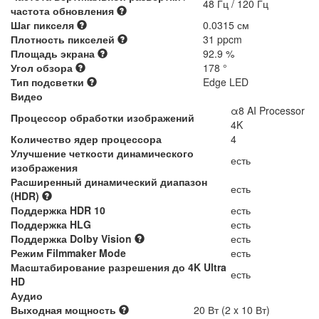
48 Гц / 120 Гц
частота обновления
Шаг пикселя
0.0315 см
Плотность пикселей
31 ppcm
Площадь экрана
92.9 %
Угол обзора
178 °
Тип подсветки
Edge LED
Видео
α8 AI Processor
Процессор обработки изображений
4K
Количество ядер процессора
4
Улучшение четкости динамического
есть
изображения
Расширенный динамический диапазон
есть
(HDR)
Поддержка HDR 10
есть
Поддержка HLG
есть
Поддержка Dolby Vision
есть
Режим Filmmaker Mode
есть
Масштабирование разрешения до 4K Ultra
есть
HD
Аудио
Выходная мощность
20 Вт (2 x 10 Вт)