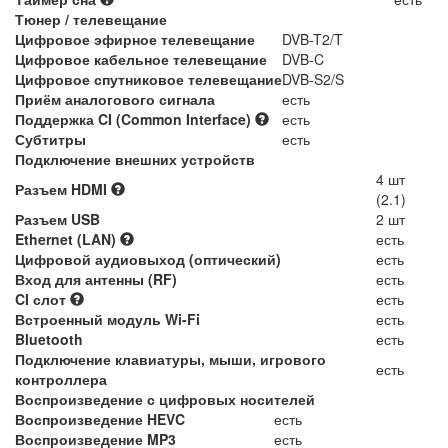
Тюнер / телевещание
Цифровое эфирное телевещание
DVB-T2/T
Цифровое кабельное телевещание
DVB-C
Цифровое спутниковое телевещание
DVB-S2/S
Приём аналогового сигнала
есть
Поддержка CI (Common Interface)
есть
Субтитры
есть
Подключение внешних устройств
4 шт
Разъем HDMI
(2.1)
Разъем USB
2 шт
Ethernet (LAN)
есть
Цифровой аудиовыход (оптический)
есть
Вход для антенны (RF)
есть
CI слот
есть
Встроенный модуль Wi-Fi
есть
Bluetooth
есть
Подключение клавиатуры, мыши, игрового
есть
контроллера
Воспроизведение с цифровых носителей
Воспроизведение HEVC
есть
Воспроизведение MP3
есть