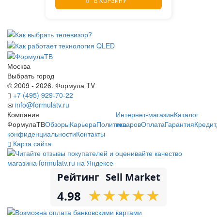
В КОРЗИНУ
Москва
Выбрать город
© 2009 - 2026. Формула TV
+7 (495) 929-70-22
info@formulatv.ru
Компания
Интернет-магазин
Каталог
ФормулаТВ
Обзоры
Карьера
Политика
товаров
Оплата
Гарантия
Кредит
конфиденциальности
Контакты
Карта сайта
Рейтинг
Sell Market
★
★
★
★
★
★
★
★
★
★
4.98