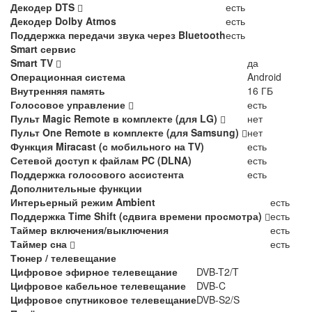
Декодер DTS
есть
Декодер Dolby Atmos
есть
Поддержка передачи звука через Bluetooth
есть
Smart сервис
Smart TV
да
Операционная система
Android
Внутренняя память
16 ГБ
Голосовое управление
есть
Пульт Magic Remote в комплекте (для LG)
нет
Пульт One Remote в комплекте (для Samsung)
нет
Функция Miracast (с мобильного на TV)
есть
Сетевой доступ к файлам PC (DLNA)
есть
Поддержка голосового ассистента
есть
Дополнительные функции
Интерьерный режим Ambient
есть
Поддержка Time Shift (сдвига времени просмотра)
есть
Таймер включения/выключения
есть
Таймер сна
есть
Тюнер / телевещание
Цифровое эфирное телевещание
DVB-T2/T
Цифровое кабельное телевещание
DVB-C
Цифровое спутниковое телевещание
DVB-S2/S