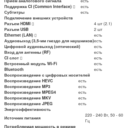
Приём аналогового сигнала
есть
Поддержка CI (Common Interface)
есть
Субтитры
есть
Подключение внешних устройств
Разъем HDMI
4 шт (2.1)
Разъем USB
2 шт
Ethernet (LAN)
есть
Аудиовыход (3,5-мм гнездо для наушников)
есть
Цифровой аудиовыход (оптический)
есть
Вход для антенны (RF)
есть
CI слот
есть
Встроенный модуль Wi-Fi
есть
Bluetooth
есть
Воспроизведение с цифровых носителей
Воспроизведение HEVC
есть
Воспроизведение MP3
есть
Воспроизведение MPEG4
есть
Воспроизведение MKV
есть
Воспроизведение JPEG
есть
Энергоэффективность
220 - 240 Вт, 50 - 60
Источник питания
Гц
Потребляемая мощность в режиме