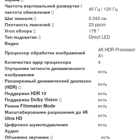
Частота вертикальной развертки /
40 Гц / 120 Гц
частота обновления
Шаг пикселя
0.043 см
Плотность пикселей
23 ppcm
Угол обзора
178 °
Тип подсветки
Direct LED
Видео
4K HDR Processor
Процессор обработки изображений
X1
Количество ядер процессора
4
Улучшение четкости динамического
есть
изображения
Расширенный динамический диапазон
есть
(HDR)
Поддержка HDR 10
есть
Поддержка Dolby Vision
есть
Режим Filmmaker Mode
есть
Масштабирование разрешения до 4K
есть
Ultra HD
Цифровое шумоподавление
есть
Аудио
Объемное звучание
есть