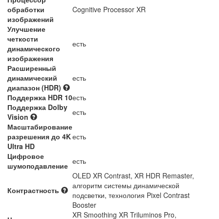
обработки
Cognitive Processor XR
изображений
Улучшение
четкости
есть
динамического
изображения
Расширенный
динамический
есть
диапазон (HDR)
Поддержка HDR 10
есть
Поддержка Dolby
есть
Vision
Масштабирование
разрешения до 4K
есть
Ultra HD
Цифровое
есть
шумоподавление
OLED XR Contrast, XR HDR Remaster,
алгоритм системы динамической
Контрастность
подсветки, технология Pixel Contrast
Booster
XR Smoothing XR Triluminos Pro,