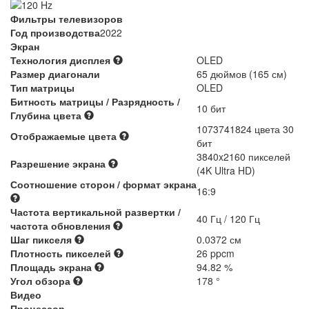
Фильтры телевизоров
Год производства
2022
Экран
Технология дисплея
OLED
Размер диагонали
65 дюймов (165 см)
Тип матрицы
OLED
Битность матрицы / Разрядность /
10 бит
Глубина цвета
1073741824 цвета 30
Отображаемые цвета
бит
3840x2160 пикселей
Разрешение экрана
(4K Ultra HD)
Соотношение сторон / формат экрана
16:9
Частота вертикальной развертки /
40 Гц / 120 Гц
частота обновления
Шаг пикселя
0.0372 см
Плотность пикселей
26 ppcm
Площадь экрана
94.82 %
Угол обзора
178 °
Видео
Процессор