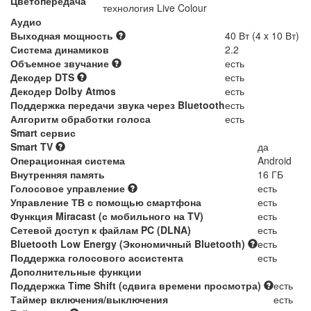
Цветопередача
технология Live Colour
Аудио
Выходная мощность
40 Вт (4 x 10 Вт)
Система динамиков
2.2
Объемное звучание
есть
Декодер DTS
есть
Декодер Dolby Atmos
есть
Поддержка передачи звука через Bluetooth
есть
Алгоритм обработки голоса
есть
Smart сервис
Smart TV
да
Операционная система
Android
Внутренняя память
16 ГБ
Голосовое управление
есть
Управление ТВ с помощью смартфона
есть
Функция Miracast (с мобильного на TV)
есть
Сетевой доступ к файлам PC (DLNA)
есть
Bluetooth Low Energy (Экономичный Bluetooth)
есть
Поддержка голосового ассистента
есть
Дополнительные функции
Поддержка Time Shift (сдвига времени просмотра)
есть
Таймер включения/выключения
есть