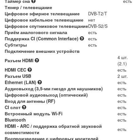
Таймер сна
есть
Тюнер / телевещание
Цифровое эфирное телевещание
DVB-T2/T
Цифровое кабельное телевещание
нет
Цифровое спутниковое телевещание
DVB-S2/S
Приём аналогового сигнала
есть
Поддержка CI (Common Interface)
есть
Субтитры
есть
Подключение внешних устройств
4 шт.
Разъем HDMI
(2.1)
HDMI CEC
есть
Разъем USB
2 шт.
Ethernet (LAN)
есть
Аудиовыход (3,5-мм гнездо для наушников)
есть
Цифровой аудиовыход (оптический)
есть
Вход для антенны (RF)
есть
CI слот
есть
Встроенный модуль Wi-Fi
есть
Bluetooth
есть
HDMI - ARC / поддержка обратной звуковой
есть
совместимости
Воспроизведение с цифровых носителей