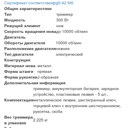
Сертификат соответствия
jpg
0.42 Мб.
Общие характеристики
Тип
триммер
Мощность
300 Вт
Режущий элемент
нож
Скорость вращения ножа
до 10000 об/мин
Двигатель
Обороты двигателя
10000 об/мин
Расположение двигателя
нижнее
Тип двигателя
электрический
Конструкция
Материал ножа
металл
Форма штанги
прямая
Форма рукоятки
J-образная
Дополнительная информация
триммер, аккумуляторная батарея, зарядное
устройство, пластиковые лезвия - 5 шт.,
Комплектация
металлическое лезвие, шестигранный ключ,
торцевой ключ с внутренним шестигранником,
рукоятка, скоба
Вес триммера
2.225 кг
в упаковке