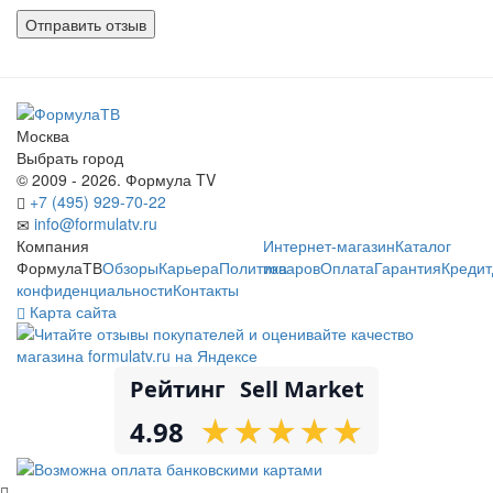
Москва
Выбрать город
© 2009 - 2026. Формула TV
+7 (495) 929-70-22
info@formulatv.ru
Компания
Интернет-магазин
Каталог
ФормулаТВ
Обзоры
Карьера
Политика
товаров
Оплата
Гарантия
Кредит
конфиденциальности
Контакты
Карта сайта
Рейтинг
Sell Market
★
★
★
★
★
★
★
★
★
★
4.98