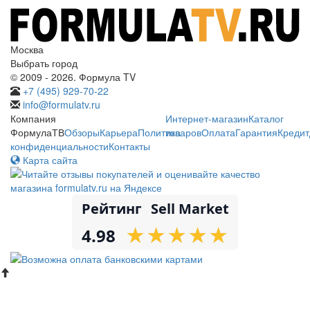
Москва
Выбрать город
© 2009 - 2026. Формула TV
+7 (495) 929-70-22
info@formulatv.ru
Компания
Интернет-магазин
Каталог
ФормулаТВ
Обзоры
Карьера
Политика
товаров
Оплата
Гарантия
Кредит
конфиденциальности
Контакты
Карта сайта
Рейтинг
Sell Market
★
★
★
★
★
★
★
★
★
★
4.98