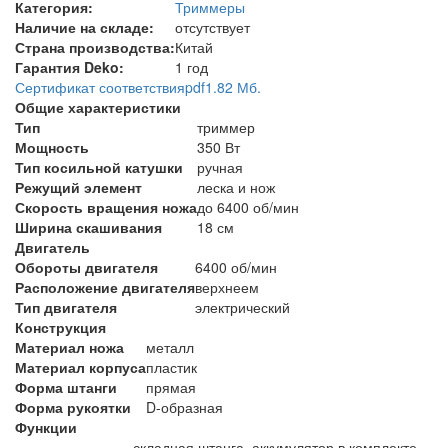
Категория:
Триммеры
Наличие на складе:
отсутствует
Страна производства:
Китай
Гарантия Deko:
1 год
Сертификат соответствия
pdf
1.82 Мб.
Общие характеристики
Тип
триммер
Мощность
350 Вт
Тип косильной катушки
ручная
Режущий элемент
леска и нож
Скорость вращения ножа
до 6400 об/мин
Ширина скашивания
18 см
Двигатель
Обороты двигателя
6400 об/мин
Расположение двигателя
верхнеем
Тип двигателя
электрический
Конструкция
Материал ножа
металл
Материал корпуса
пластик
Форма штанги
прямая
Форма рукоятки
D-образная
Функции
складная штанга, аккумулятор в комплекте,