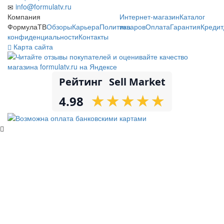
info@formulatv.ru
Компания
Интернет-магазин
Каталог
ФормулаТВ
Обзоры
Карьера
Политика
товаров
Оплата
Гарантия
Кредит
конфиденциальности
Контакты
Карта сайта
Рейтинг
Sell Market
★
★
★
★
★
★
★
★
★
★
4.98