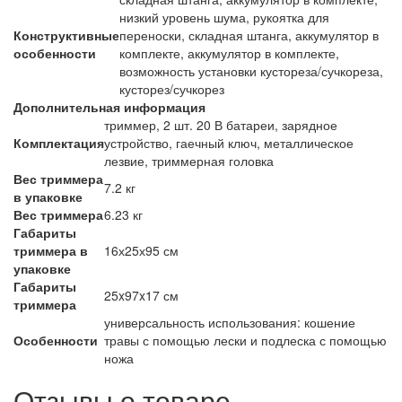
низкий уровень шума, рукоятка для
Конструктивные
переноски, складная штанга, аккумулятор в
особенности
комплекте, аккумулятор в комплекте,
возможность установки кустореза/сучкореза,
кусторез/сучкорез
Дополнительная информация
триммер, 2 шт. 20 В батареи, зарядное
Комплектация
устройство, гаечный ключ, металлическое
лезвие, триммерная головка
Вес триммера
7.2 кг
в упаковке
Вес триммера
6.23 кг
Габариты
триммера в
16х25х95 см
упаковке
Габариты
25x97x17 см
триммера
универсальность использования: кошение
Особенности
травы с помощью лески и подлеска с помощью
ножа
Отзывы о товаре