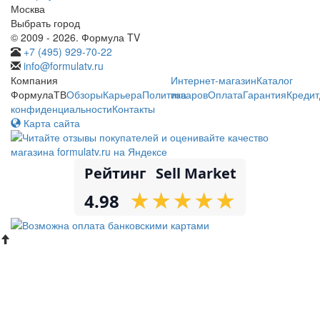
Москва
Выбрать город
© 2009 - 2026. Формула TV
+7 (495) 929-70-22
info@formulatv.ru
Компания
Интернет-магазин
Каталог
ФормулаТВ
Обзоры
Карьера
Политика
товаров
Оплата
Гарантия
Кредит
конфиденциальности
Контакты
Карта сайта
Рейтинг
Sell Market
★
★
★
★
★
★
★
★
★
★
4.98