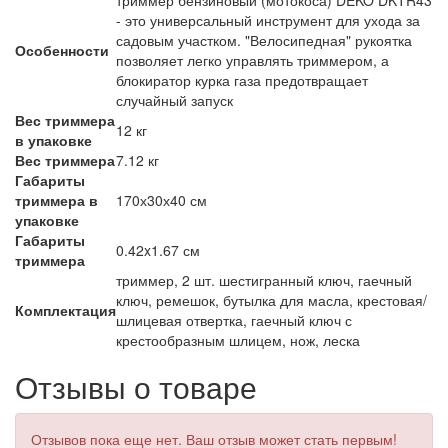
- это универсальный инструмент для ухода за
садовым участком. "Велосипедная" рукоятка
Особенности
позволяет легко управлять триммером, а
блокиратор курка газа предотвращает
случайный запуск
Вес триммера
12 кг
в упаковке
Вес триммера
7.12 кг
Габариты
триммера в
170х30х40 см
упаковке
Габариты
0.42x1.67 см
триммера
триммер, 2 шт. шестигранный ключ, гаечный
ключ, ремешок, бутылка для масла, крестовая/
Комплектация
шлицевая отвертка, гаечный ключ с
крестообразным шлицем, нож, леска
Отзывы о товаре
Отзывов пока еще нет. Ваш отзыв может стать первым!