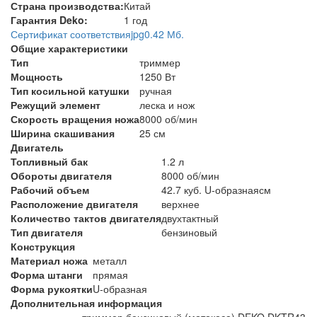
Страна производства:
Китай
Гарантия Deko:
1 год
Сертификат соответствия
jpg
0.42 Мб.
Общие характеристики
Тип
триммер
Мощность
1250 Вт
Тип косильной катушки
ручная
Режущий элемент
леска и нож
Скорость вращения ножа
8000 об/мин
Ширина скашивания
25 см
Двигатель
Топливный бак
1.2 л
Обороты двигателя
8000 об/мин
Рабочий объем
42.7 куб. U-образнаясм
Расположение двигателя
верхнее
Количество тактов двигателя
двухтактный
Тип двигателя
бензиновый
Конструкция
Материал ножа
металл
Форма штанги
прямая
Форма рукоятки
U-образная
Дополнительная информация
триммер бензиновый (мотокоса) DEKO DKTR43