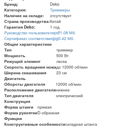
Бренд:
Deko
Категория:
Триммеры
Наличие на складе:
отсутствует
Страна производства:
Китай
Гарантия Deko:
1 год
Руководство пользователя
pdf
1.08 Мб.
Сертификат соответствия
jpg
0.42 Мб.
Общие характеристики
Тип
триммер
Мощность
500 Вт
Режущий элемент
леска
Скорость вращения ножа
до 12000 об/мин
Ширина скашивания
23 см
Двигатель
Обороты двигателя
12000 об/мин
Расположение двигателя
нижнее
Тип двигателя
электрический
Конструкция
Форма штанги
прямая
Форма рукоятки
D-образная
Функции
Конструктивные особенности
складная штанга