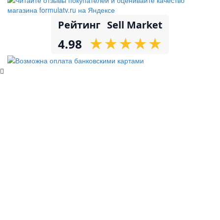
Рейтинг
Sell Market
★
★
★
★
★
★
★
★
★
★
4.98