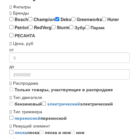
Фильтры
Бренды
Bosch
Champion
Deko
Greenworks
Huter
Patriot
RedVerg
Sturm
Зубр
Парма
РЕСАНТА
Цена, руб
от
до
Распродажа
Только товары, участвующие в распродаже
Тип двигателя
бензиновый
электрический
электрический
Тип триммера
переносной
переносной
Режущий элемент
леска
леска
леска и нож
нож