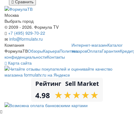
Сравнить
Москва
Выбрать город
© 2009 - 2026. Формула TV
+7 (495) 929-70-22
info@formulatv.ru
Компания
Интернет-магазин
Каталог
ФормулаТВ
Обзоры
Карьера
Политика
товаров
Оплата
Гарантия
Кредит
конфиденциальности
Контакты
Карта сайта
Рейтинг
Sell Market
★
★
★
★
★
★
★
★
★
★
4.98