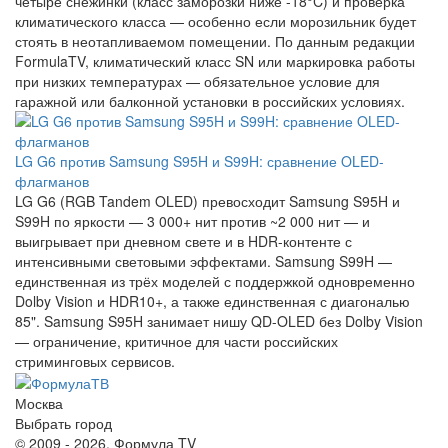
четыре снежинки (класс заморозки ниже -18°C) и проверка
климатического класса — особенно если морозильник будет
стоять в неотапливаемом помещении. По данным редакции
FormulaTV, климатический класс SN или маркировка работы
при низких температурах — обязательное условие для
гаражной или балконной установки в российских условиях.
LG G6 против Samsung S95H и S99H: сравнение OLED-
флагманов
LG G6 (RGB Tandem OLED) превосходит Samsung S95H и
S99H по яркости — 3 000+ нит против ~2 000 нит — и
выигрывает при дневном свете и в HDR-контенте с
интенсивными световыми эффектами. Samsung S99H —
единственная из трёх моделей с поддержкой одновременно
Dolby Vision и HDR10+, а также единственная с диагональю
85". Samsung S95H занимает нишу QD-OLED без Dolby Vision
— ограничение, критичное для части российских
стриминговых сервисов.
Москва
Выбрать город
© 2009 - 2026. Формула TV