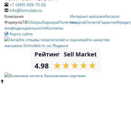
+7 (495) 929-70-22
info@formulatv.ru
Компания
Интернет-магазин
Каталог
ФормулаТВ
Обзоры
Карьера
Политика
товаров
Оплата
Гарантия
Кредит
конфиденциальности
Контакты
Карта сайта
Рейтинг
Sell Market
★
★
★
★
★
★
★
★
★
★
4.98