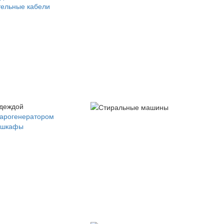
ельные кабели
одеждой
парогенератором
 шкафы