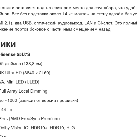
тавки и оставляет под телевизором место для саундбара, что удо
нов. Вес без подставки около 14 кг: монтаж на стену вдвоём без у
 2.1), два USB, оптический аудиовыход, LAN и CI-слот. Это полн
ожение портов боковое с частичным смещением назад.
тики
Hisense 55U7S
55 дюймов (138,8 см)
4K Ultra HD (3840 × 2160)
VA, Mini LED (ULED)
Full Array Local Dimming
до ~1000 (зависит от версии прошивки)
144 Гц
Есть (AMD FreeSync Premium)
Dolby Vision IQ, HDR10+, HDR10, HLG
Есть