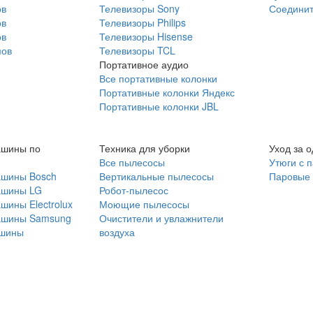
ов
Телевизоры Sony
Соединит
ов
Телевизоры Philips
ов
Телевизоры Hisense
мов
Телевизоры TCL
Портативное аудио
Все портативные колонки
Портативные колонки Яндекс
Портативные колонки JBL
ашины по
Техника для уборки
Уход за 
Все пылесосы
Утюги с 
ашины Bosch
Вертикальные пылесосы
Паровые
ашины LG
Робот-пылесос
шины Electrolux
Моющие пылесосы
ашины Samsung
Очистители и увлажнители
шины
воздуха