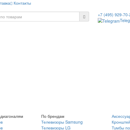
тавка
Контакты
+7 (495) 929-70-
Tele
 диагоналям
По брендам
Аксессуа
ов
Телевизоры Samsung
Кронште
ов
Телевизоры LG
Тумбы по