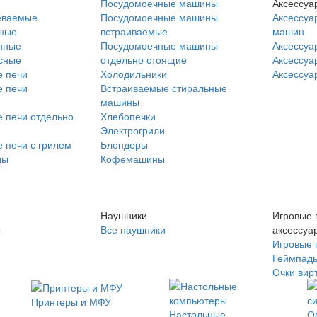
Посудомоечные машины
Аксессуа
еваемые
Посудомоечные машины
Аксессуа
нные
встраиваемые
машин
нные
Посудомоечные машины
Аксессуа
сные
отдельно стоящие
Аксессуа
 печи
Холодильники
Аксессуа
 печи
Встраиваемые стиральные
машины
 печи отдельно
Хлебопечки
Электрогрили
 печи с грилем
Блендеры
ды
Кофемашины
Наушники
Игровые 
ы
Все наушники
аксессуа
Игровые 
Геймпад
Очки вир
Принтеры и МФУ
Настольные
О