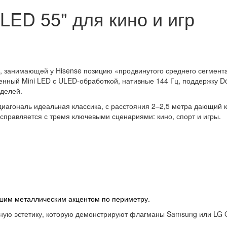
 LED 55" для кино и игр
, занимающей у Hisense позицию «продвинутого среднего сегмента
енный Mini LED с ULED-обработкой, нативные 144 Гц, поддержку Do
оделей.
диагональ идеальная классика, с расстояния 2–2,5 метра дающий 
справляется с тремя ключевыми сценариями: кино, спорт и игры.
ьшим металлическим
акцентом по периметру.
ную эстетику, которую демонстрируют флагманы Samsung или LG G