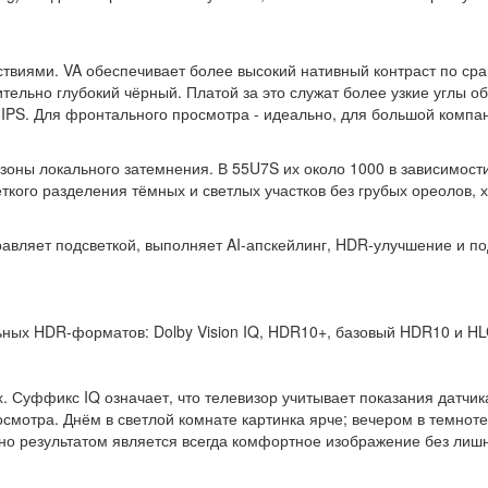
виями. VA обеспечивает более высокий нативный контраст по сравн
тельно глубокий чёрный. Платой за это служат более узкие углы об
IPS. Для фронтального просмотра - идеально, для большой компан
зоны локального затемнения. В 55U7S их около 1000 в зависимост
ёткого разделения тёмных и светлых участков без грубых ореолов, 
равляет подсветкой, выполняет AI-апскейлинг, HDR-улучшение и по
ьных HDR-форматов: Dolby Vision IQ, HDR10+, базовый HDR10 и H
Суффикс IQ означает, что телевизор учитывает показания датчик
осмотра. Днём в светлой комнате картинка ярче; вечером в темноте
 но результатом является всегда комфортное изображение без лиш