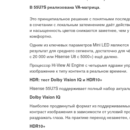
В 55U7S реализована VA-матрица
.
Это принципиальное решение с понятными последст
в сочетании с локальным затемнением даёт действи
и насыщенность цветов снижаются заметнее, чем у 
комфортно.
Одним из ключевых параметров Mini LED являются 
результат для среднего сегмента, достаточно для ч
с 20 000 или Hisense U8 с 5000+) ещё далеко.
Процессор Hi-View AI Engine с четырьмя ядрами уп
изображение к типу контента в реальном времени.
HDR: тест Dolby Vision IQ и HDR10+
Hisense 55U7S поддерживает полный набор актуал
Dolby Vision IQ
Наиболее продвинутый формат из поддерживаемых. 
контраст изображения в зависимости от условий пр
раздражать глаза. На практике переход незаметен,
HDR10+