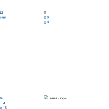
22
gram
0
0
ры
йны
д ТВ