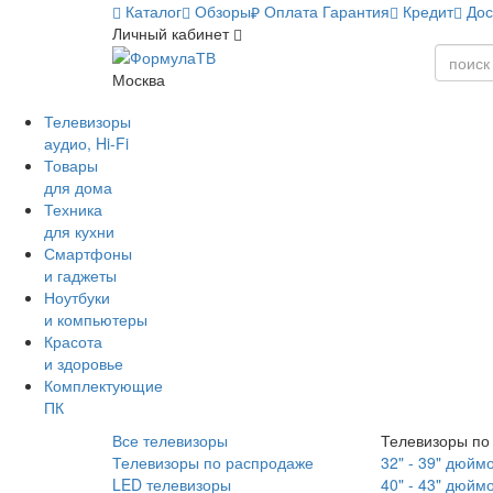
Каталог
Обзоры
Оплата
Гарантия
Кредит
Дос
Личный кабинет
Москва
Телевизоры
аудио, Hi-Fi
Товары
для дома
Техника
для кухни
Смартфоны
и гаджеты
Ноутбуки
и компьютеры
Красота
и здоровье
Комплектующие
ПК
Все телевизоры
Телевизоры по
Телевизоры по распродаже
32" - 39" дюйм
LED телевизоры
40" - 43" дюйм