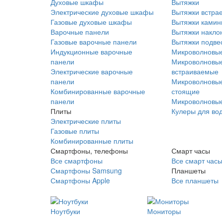
Духовые шкафы
Вытяжки
Электрические духовые шкафы
Вытяжки встра
Газовые духовые шкафы
Вытяжки ками
Варочные панели
Вытяжки накло
Газовые варочные панели
Вытяжки подве
Индукционные варочные
Микроволновые
панели
Микроволновые
Электрические варочные
встраиваемые
панели
Микроволновые
Комбинированные варочные
стоящие
панели
Микроволновые
Плиты
Кулеры для во
Электрические плиты
Газовые плиты
Комбинированные плиты
Смартфоны, телефоны
Смарт часы
Все смартфоны
Все смарт час
Смартфоны Samsung
Планшеты
Смартфоны Apple
Все планшеты
Ноутбуки
Мониторы