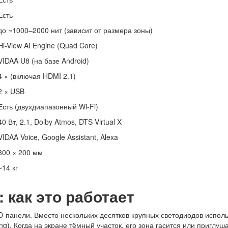
Есть
до ~1000–2000 нит (зависит от размера зоны)
Hi-View AI Engine (Quad Core)
VIDAA U8 (на базе Android)
4 × (включая HDMI 2.1)
2 × USB
Есть (двухдиапазонный Wi-Fi)
40 Вт, 2.1, Dolby Atmos, DTS Virtual X
VIDAA Voice, Google Assistant, Alexa
300 × 200 мм
~14 кг
: как это работает
D-панели. Вместо нескольких десятков крупных светодиодов испол
ng). Когда на экране тёмный участок, его зона гасится или приглуш