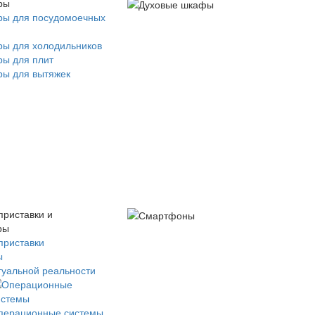
ры
ры для посудомоечных
ры для холодильников
ры для плит
ры для вытяжек
приставки и
ры
приставки
ы
туальной реальности
перационные системы