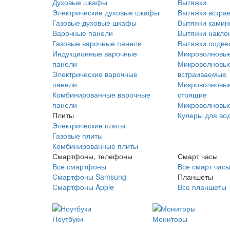
Духовые шкафы
Вытяжки
Электрические духовые шкафы
Вытяжки встра
Газовые духовые шкафы
Вытяжки ками
Варочные панели
Вытяжки накло
Газовые варочные панели
Вытяжки подве
Индукционные варочные
Микроволновые
панели
Микроволновые
Электрические варочные
встраиваемые
панели
Микроволновые
Комбинированные варочные
стоящие
панели
Микроволновые
Плиты
Кулеры для во
Электрические плиты
Газовые плиты
Комбинированные плиты
Смартфоны, телефоны
Смарт часы
Все смартфоны
Все смарт час
Смартфоны Samsung
Планшеты
Смартфоны Apple
Все планшеты
Ноутбуки
Мониторы