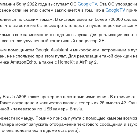
омпании Sony 2022 года выступает ОС
GoogleTV
. Эта ОС упорядочи
овное отличие этих систем заключается в том, что в
GoogleTV
прило
еляется по схожим темам. В системе имеется более 700000 фильм
о-то, что вы хотелим бы посмотреть теперь не нужно переключаться
льмов вне зависимости от года их выпуска. Для реализации всего
 все тот же улучшенный когнитивный процессор XR.
ым помощником Google Assistant и микрофоном, встроенным в пул
ан, не использую при этом пульт. Для реализации такой функции 
ика AmazonEcho, а также с HomeKit и AirPlay 2.
 Bravia A80K также претерпел некоторые изменения. В отличие от т
 Также сокращено и количество кнопок, теперь их 25 вместо 42. О
нной к телевизору по USB камеры Bravia.
роизнести команду. Помимо поиска пульта с помощью камеры возм
Камера может запускать отображение текстового сообщения и звук
 очень полезна если в доме есть дети).