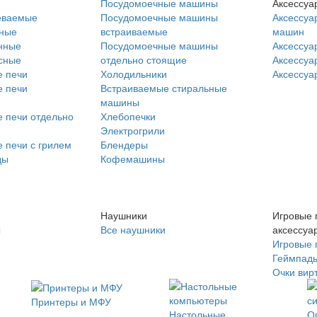
Посудомоечные машины
Аксессуа
еваемые
Посудомоечные машины
Аксессуа
нные
встраиваемые
машин
нные
Посудомоечные машины
Аксессуа
сные
отдельно стоящие
Аксессуа
 печи
Холодильники
Аксессуа
 печи
Встраиваемые стиральные
машины
 печи отдельно
Хлебопечки
Электрогрили
 печи с грилем
Блендеры
ды
Кофемашины
Наушники
Игровые 
ы
Все наушники
аксессуа
Игровые 
Геймпад
Очки вир
Принтеры и МФУ
Настольные
О