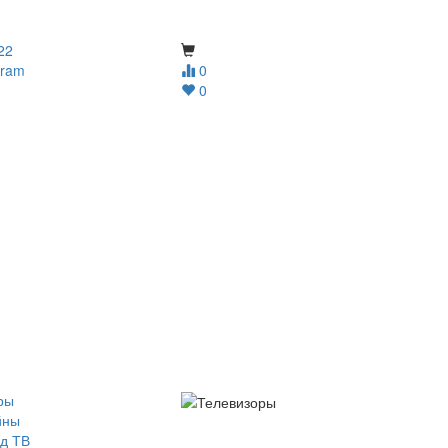
22
gram
0
0
ры
йны
д ТВ