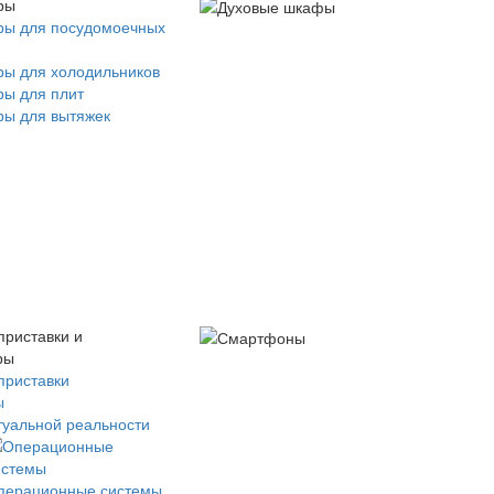
ры
ры для посудомоечных
ры для холодильников
ры для плит
ры для вытяжек
приставки и
ры
приставки
ы
туальной реальности
перационные системы