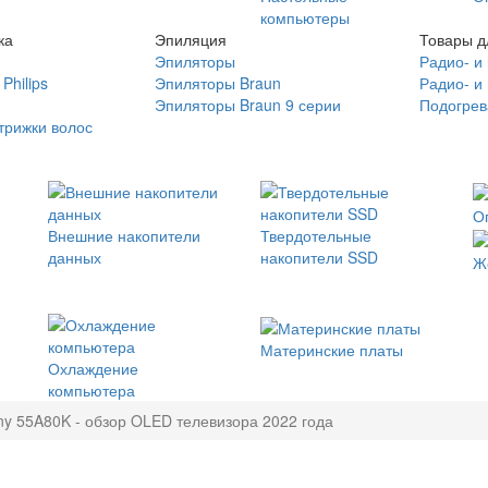
компьютеры
ка
Эпиляция
Товары д
Эпиляторы
Радио- и
Philips
Эпиляторы Braun
Радио- и
Эпиляторы Braun 9 серии
Подогрев
трижки волос
О
Внешние накопители
Твердотельные
данных
накопители SSD
Ж
Материнские платы
Охлаждение
компьютера
ny 55A80K - обзор OLED телевизора 2022 года