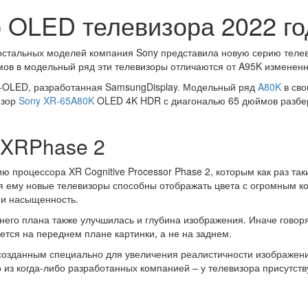
р OLED телевизора 2022 го
 остальных моделей компания Sony представила новую серию теле
ов в модельный ряд эти телевизоры отличаются от A95K измененн
D-OLED, разработанная SamsungDisplay. Модельный ряд
A80K
в св
изор
Sony XR-65A80K
OLED 4K HDR с диагональю 65 дюймов разбер
 XRPhase 2
ю процессора XR Cognitive Processor Phase 2, которым как раз т
я ему новые телевизоры способны отображать цвета с огромным ко
 и насыщенность.
него плана также улучшилась и глубина изображения. Иначе говор
уется на переднем плане картинки, а не на заднем.
озданным специально для увеличения реалистичности изображения 
 из когда-либо разработанных компанией – у телевизора присутств