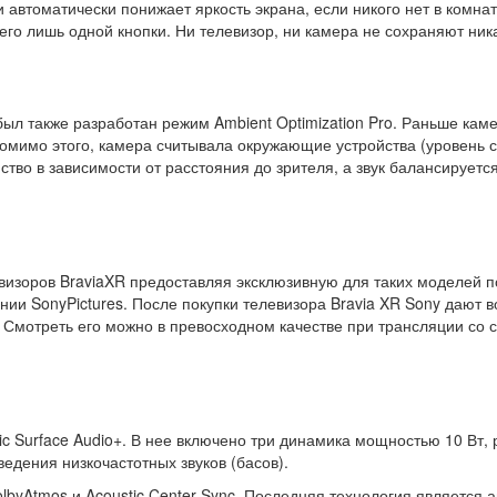
 автоматически понижает яркость экрана, если никого нет в комна
его лишь одной кнопки. Ни телевизор, ни камера не сохраняют ни
л также разработан режим Ambient Optimization Pro. Раньше каме
омимо этого, камера считывала окружающие устройства (уровень с
ство в зависимости от расстояния до зрителя, а звук балансирует
евизоров BraviaXR предоставляя эксклюзивную для таких моделей п
и SonyPictures. После покупки телевизора Bravia XR Sony дают 
 Смотреть его можно в превосходном качестве при трансляции со 
c Surface Audio+. В нее включено три динамика мощностью 10 Вт
дения низкочастотных звуков (басов).
olbyAtmos и Acoustic Center Sync. Последняя технология является