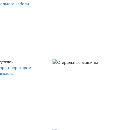
ельные кабели
одеждой
парогенератором
 шкафы