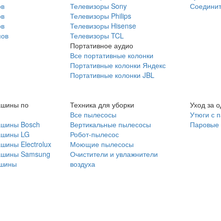
ов
Телевизоры Sony
Соединит
ов
Телевизоры Philips
ов
Телевизоры Hisense
мов
Телевизоры TCL
Портативное аудио
Все портативные колонки
Портативные колонки Яндекс
Портативные колонки JBL
ашины по
Техника для уборки
Уход за 
Все пылесосы
Утюги с 
ашины Bosch
Вертикальные пылесосы
Паровые
ашины LG
Робот-пылесос
шины Electrolux
Моющие пылесосы
ашины Samsung
Очистители и увлажнители
шины
воздуха