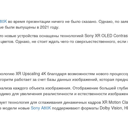
A80K
во время презентации ничего не было сказано. Однако, по з
рые были выпущены в 2021 году.
что новые устройства оснащены технологией Sony XR OLED Contrast
ветов. Однако, не стоит ждать чего-то сверхъестественного, если
логию XR Upscaling 4K благодаря возможностям нового процессора
алгоритм работает за счет базы данных изображений, которая предн
ализа каждого объекта изображения. Отображение большей глубин
димо для увеличения реалистичности и естественности изображен
ует технология для сглаживания динамичных кадров XR Motion Clari
ие модели новые
Sony A80K
поддерживают форматы Dolby Vision, H