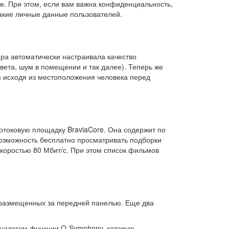
те. При этом, если вам важна конфиденциальность,
какие личные данные пользователей.
ра автоматически настраивала качество
вета, шум в помещении и так далее). Теперь же
ся исходя из местоположения человека перед
отоковую площадку BraviaCore. Она содержит по
возможность бесплатно просматривать подборки
скоростью 80 Мбит/с. При этом список фильмов
, размещенных за передней панелью. Еще два
 аналогом функции Q-Symphony, которую