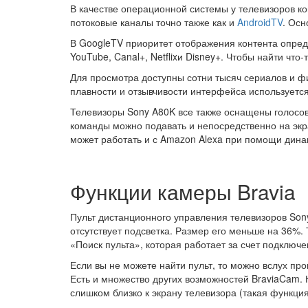
В качестве операционной системы у телевизоров к
потоковые каналы точно также как и
AndroidTV
. Осн
В GoogleTV приоритет отображения контента опред
YouTube, Canal+, Netflixи Disney+. Чтобы найти чт
Для просмотра доступны сотни тысяч сериалов и фи
плавности и отзывчивости интерфейса используется
Телевизоры Sony A80K все также оснащены голосов
команды можно подавать и непосредственно на экр
может работать и с Amazon Alexa при помощи динам
Функции камеры Bravia
Пульт дистанционного управления телевизоров Sony
отсутствует подсветка. Размер его меньше на 36%.
«Поиск пульта», которая работает за счет подключе
Если вы не можете найти пульт, то можно вслух п
Есть и множество других возможностей BraviaCam. 
слишком близко к экрану телевизора (такая функция