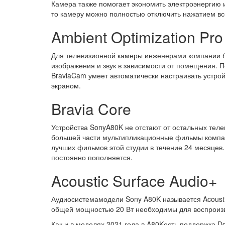
Камера также помогает экономить электроэнергию и
то камеру можно полностью отключить нажатием вс
Ambient Optimization Pro
Для телевизионной камеры инженерами компании бы
изображения и звук в зависимости от помещения. П
BraviaCam умеет автоматически настраивать устрой
экраном.
Bravia Core
Устройства SonyA80K не отстают от остальных тел
большей части мультипликационные фильмы компани
лучших фильмов этой студии в течение 24 месяцев.
постоянно пополняется.
Acoustic Surface Audio+
Аудиосистемамодели Sony A80K называется Acousti
общей мощностью 20 Вт необходимы для воспроизве
Как и в моделях 2021 года в A80Kесть поддержка D