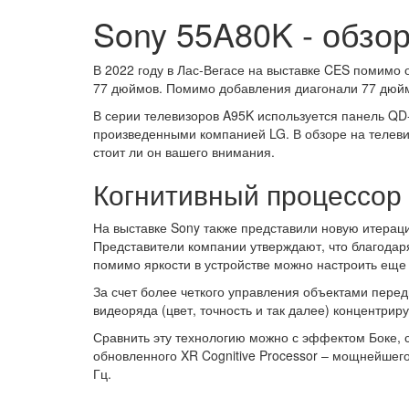
Sony 55A80K - обзо
В 2022 году в Лас-Вегасе на выставке CES помимо
77 дюймов. Помимо добавления диагонали 77 дюйм
В серии телевизоров A95K используется панель Q
произведенными компанией LG. В обзоре на телев
стоит ли он вашего внимания.
Когнитивный процессор
На выставке Sony также представили новую итераци
Представители компании утверждают, что благодар
помимо яркости в устройстве можно настроить еще
За счет более четкого управления объектами перед
видеоряда (цвет, точность и так далее) концентрир
Сравнить эту технологию можно с эффектом Боке, с
обновленного XR Cognitive Processor – мощнейшего
Гц.