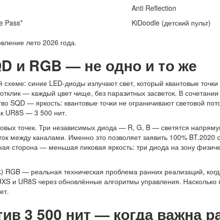
Anti Reflection
e Pass*
KiDoodle (детский пульт)
вление лето 2026 года.
D и RGB — не одно и то же
 схеме: синие LED-диоды излучают свет, который квантовые точки
клик — каждый цвет чище, без паразитных засветок. В сочетании с U
о SQD — яркость: квантовые точки не ограничивают световой поток
ак UR8S — 3 500 нит.
товых точек. Три независимых диода — R, G, B — светятся напрям
ток между каналами. Именно это позволяет заявить 100% BT.2020 с
ная сторона — меньшая пиковая яркость: три диода на зону физиче
alk) RGB — реальная техническая проблема ранних реализаций, ког
6UXS и UR8S через обновлённые алгоритмы управления. Насколько 
ет.
тив 3 500 нит — когда важна р