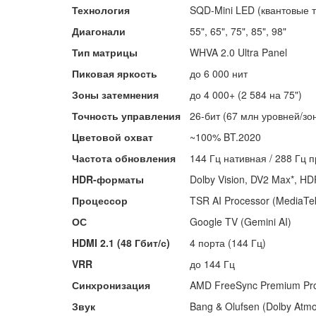
Технология
SQD-Mini LED (квантовые т
Диагонали
55", 65", 75", 85", 98"
Тип матрицы
WHVA 2.0 Ultra Panel
Пиковая яркость
до 6 000 нит
Зоны затемнения
до 4 000+ (2 584 на 75")
Точность управления
26-бит (67 млн уровней/зо
Цветовой охват
~100% BT.2020
Частота обновления
144 Гц нативная / 288 Гц 
HDR-форматы
Dolby Vision, DV2 Max*, 
Процессор
TSR AI Processor (MediaTe
ОС
Google TV (Gemini AI)
HDMI 2.1 (48 Гбит/с)
4 порта (144 Гц)
VRR
до 144 Гц
Синхронизация
AMD FreeSync Premium Pr
Звук
Bang & Olufsen (Dolby Atm