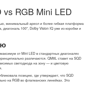
 vs RGB Mini LED
тью, минимальный ареол и более гибкая платформа
диагональ 100", Dolby Vision IQ уже из коробки и
ью
 максимум от Mini LED в стандартных диагоналях
 принципиально различаются. QM8L ставит на SQD
висимых светодиода на зону — и цветовую
я.
убликовала позицию, где утверждает, что SQD
ельно на RGB во флагманских линейках. Это