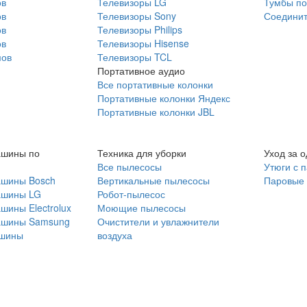
ов
Телевизоры LG
Тумбы по
ов
Телевизоры Sony
Соединит
ов
Телевизоры Philips
ов
Телевизоры Hisense
мов
Телевизоры TCL
Портативное аудио
Все портативные колонки
Портативные колонки Яндекс
Портативные колонки JBL
ашины по
Техника для уборки
Уход за 
Все пылесосы
Утюги с 
ашины Bosch
Вертикальные пылесосы
Паровые
ашины LG
Робот-пылесос
шины Electrolux
Моющие пылесосы
ашины Samsung
Очистители и увлажнители
шины
воздуха