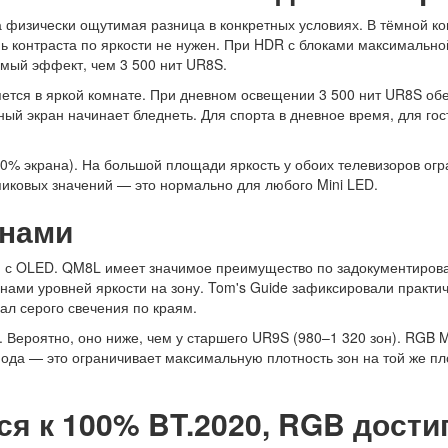
 а физически ощутимая разница в конкретных условиях. В тёмной к
 контраста по яркости не нужен. При HDR с блоками максимально
мый эффект, чем 3 500 нит UR8S.
тся в яркой комнате. При дневном освещении 3 500 нит UR8S обе
ый экран начинает бледнеть. Для спорта в дневное время, для г
% экрана). На большой площади яркость у обоих телевизоров огр
иковых значений — это нормально для любого Mini LED.
онами
 с OLED. QM8L имеет значимое преимущество по задокументирован
ми уровней яркости на зону. Tom's Guide зафиксировали практи
ал серого свечения по краям.
 Вероятно, оно ниже, чем у старшего UR9S (980–1 320 зон). RGB M
ода — это ограничивает максимальную плотность зон на той же п
я к 100% BT.2020, RGB дости