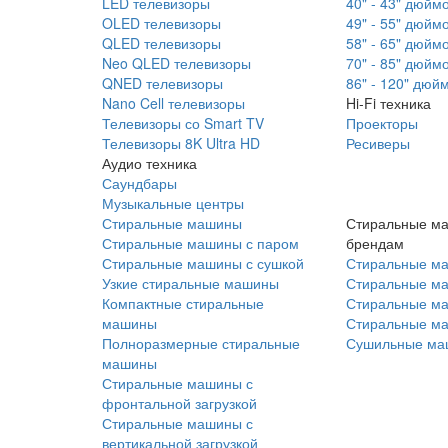
LED телевизоры
40" - 43" дюйм
OLED телевизоры
49" - 55" дюйм
QLED телевизоры
58" - 65" дюйм
Neo QLED телевизоры
70" - 85" дюйм
QNED телевизоры
86" - 120" дюй
Nano Cell телевизоры
Hi-Fi техника
Телевизоры со Smart TV
Проекторы
Телевизоры 8K Ultra HD
Ресиверы
Аудио техника
Саундбары
Музыкальные центры
Стиральные машины
Стиральные м
Стиральные машины с паром
брендам
Стиральные машины с сушкой
Стиральные м
Узкие стиральные машины
Стиральные м
Компактные стиральные
Стиральные ма
машины
Стиральные м
Полноразмерные стиральные
Сушильные ма
машины
Стиральные машины с
фронтальной загрузкой
Стиральные машины с
вертикальной загрузкой