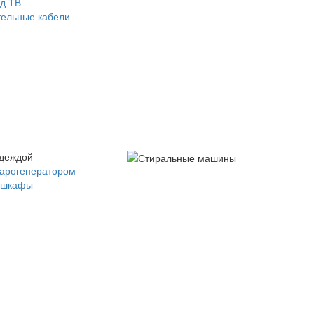
д ТВ
ельные кабели
одеждой
парогенератором
 шкафы