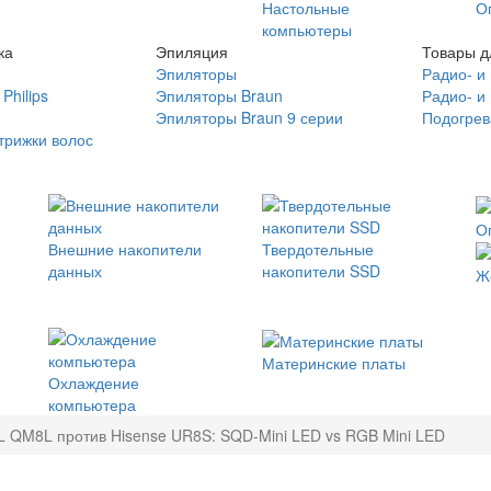
Настольные
О
компьютеры
ка
Эпиляция
Товары д
Эпиляторы
Радио- и
Philips
Эпиляторы Braun
Радио- и
Эпиляторы Braun 9 серии
Подогрев
трижки волос
О
Внешние накопители
Твердотельные
данных
накопители SSD
Ж
Материнские платы
Охлаждение
компьютера
L QM8L против Hisense UR8S: SQD-Mini LED vs RGB Mini LED