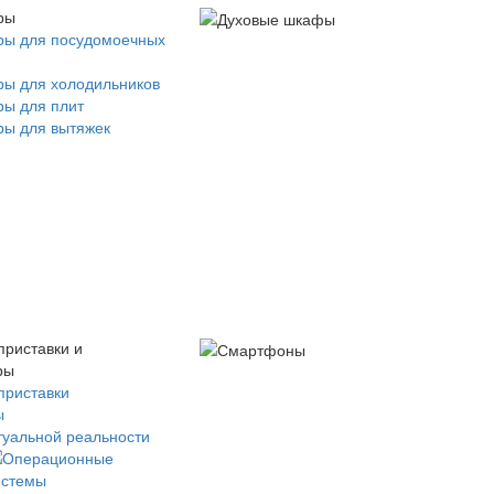
ры
ры для посудомоечных
ры для холодильников
ры для плит
ры для вытяжек
приставки и
ры
приставки
ы
туальной реальности