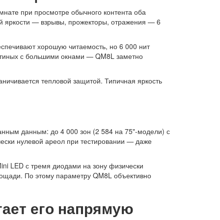
омнате при просмотре обычного контента оба
й яркости — взрывы, прожекторы, отражения — 6
спечивают хорошую читаемость, но 6 000 нит
остиных с большими окнами — QM8L заметно
аничивается тепловой защитой. Типичная яркость
ным данным: до 4 000 зон (2 584 на 75"-модели) с
чески нулевой ареол при тестировании — даже
ini LED с тремя диодами на зону физически
лощади. По этому параметру QM8L объективно
гает его напрямую