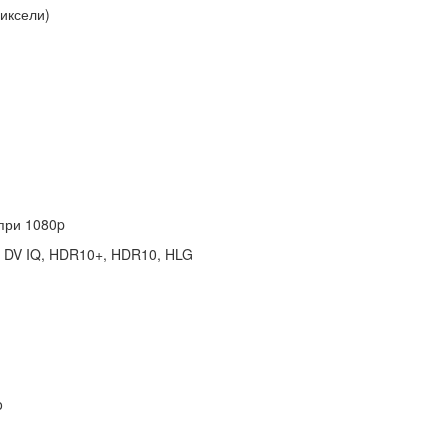
пиксели)
 при 1080p
on, DV IQ, HDR10+, HDR10, HLG
o
)