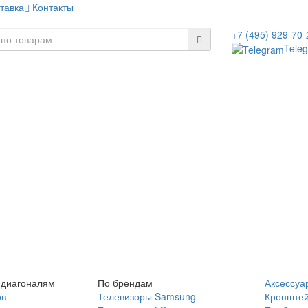
тавка
Контакты
+7 (495) 929-70-
Tele
 диагоналям
По брендам
Аксессуа
ов
Телевизоры Samsung
Кронште