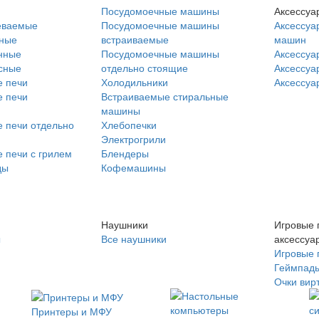
Посудомоечные машины
Аксессуа
еваемые
Посудомоечные машины
Аксессуа
нные
встраиваемые
машин
нные
Посудомоечные машины
Аксессуа
сные
отдельно стоящие
Аксессуа
 печи
Холодильники
Аксессуа
 печи
Встраиваемые стиральные
машины
 печи отдельно
Хлебопечки
Электрогрили
 печи с грилем
Блендеры
ды
Кофемашины
Наушники
Игровые 
ы
Все наушники
аксессуа
Игровые 
Геймпад
Очки вир
Принтеры и МФУ