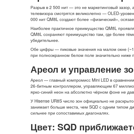
Разрыв в 2 500 нит — это не маркетинговый зазор,
телевизора смотрятся великолепно — OLED-уровень
000 нит QM8L создают более «физический», осязае
Наиболее практичное преимущество QM8L проявляе
QM8L сохраняют преимущество там, где более тёмн
убедительнее.
Обе цифры — пиковые значения на малом окне (~10
при полноэкранном белом поле значительно ниже п
Ареол и управление з
Ареол — главный компромисс Mini LED в сравнении
26-битным контроллером, управляющим 67 миллиона
ярко-синий неон на абсолютно чёрном фоне не дав
У Hisense UR8S число зон официально не раскрыто.
занимает больше места, чем SQD с одним типом ди
сильнее при сопоставимых диагоналях.
Цвет: SQD приближаетс