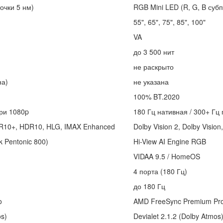
очки 5 нм)
RGB Mini LED (R, G, B суб
55", 65", 75", 85", 100"
VA
до 3 500 нит
не раскрыто
на)
не указана
100% BT.2020
при 1080p
180 Гц нативная / 300+ Гц
HDR10+, HDR10, HLG, IMAX Enhanced
Dolby Vision 2, Dolby Visi
k Pentonic 800)
Hi-View AI Engine RGB
VIDAA 9.5 / HomeOS
4 порта (180 Гц)
до 180 Гц
o
AMD FreeSync Premium Pr
os)
Devialet 2.1.2 (Dolby Atmos