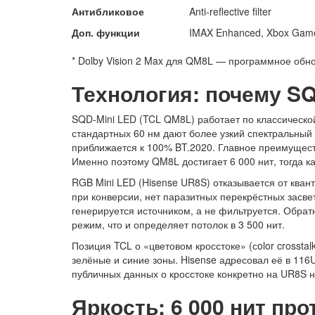
Антибликовое
Anti-reflective filter
Доп. функции
IMAX Enhanced, Xbox Gam
* Dolby Vision 2 Max для QM8L — программное обно
Технология: почему SQ
SQD-Mini LED (TCL QM8L) работает по классической
стандартных 60 нм дают более узкий спектральный от
приближается к 100% BT.2020. Главное преимуществ
Именно поэтому QM8L достигает 6 000 нит, тогда к
RGB Mini LED (Hisense UR8S) отказывается от кван
при конверсии, нет паразитных перекрёстных засве
генерируется источником, а не фильтруется. Обрат
режим, что и определяет потолок в 3 500 нит.
Позиция TCL о «цветовом кросстоке» (сolor crosst
зелёные и синие зоны. Hisense адресовал её в 11
публичных данных о кросстоке конкретно на UR8S н
Яркость: 6 000 нит про