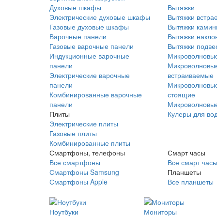
Духовые шкафы
Вытяжки
Электрические духовые шкафы
Вытяжки встра
Газовые духовые шкафы
Вытяжки ками
Варочные панели
Вытяжки накло
Газовые варочные панели
Вытяжки подве
Индукционные варочные
Микроволновые
панели
Микроволновые
Электрические варочные
встраиваемые
панели
Микроволновые
Комбинированные варочные
стоящие
панели
Микроволновые
Плиты
Кулеры для во
Электрические плиты
Газовые плиты
Комбинированные плиты
Смартфоны, телефоны
Смарт часы
Все смартфоны
Все смарт час
Смартфоны Samsung
Планшеты
Смартфоны Apple
Все планшеты
Ноутбуки
Мониторы