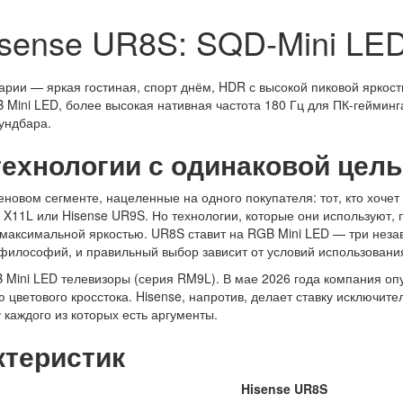
sense UR8S: SQD-Mini LED
рии — яркая гостиная, спорт днём, HDR с высокой пиковой яркос
Mini LED, более высокая нативная частота 180 Гц для ПК-гейминга, 
аундбара.
технологии с одинаковой цел
овом сегменте, нацеленные на одного покупателя: тот, кто хочет
X11L или Hisense UR9S. Но технологии, которые они используют,
 максимальной яркостью. UR8S ставит на RGB Mini LED — три неза
 философий, и правильный выбор зависит от условий использовани
 Mini LED телевизоры (серия RM9L). В мае 2026 года компания оп
ю цветового кросстока. Hisense, напротив, делает ставку исключит
 каждого из которых есть аргументы.
ктеристик
Hisense UR8S