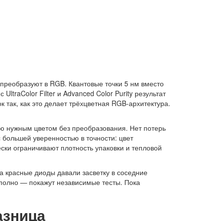
 преобразуют в RGB. Квантовые точки 5 нм вместо
ltraColor Filter и Advanced Color Purity результат
 так, как это делает трёхцветная RGB-архитектура.
ую нужным цветом без преобразования. Нет потерь
 большей уверенностью в точности: цвет
ски ограничивают плотность упаковки и тепловой
да красные диоды давали засветку в соседние
полно — покажут независимые тесты. Пока
азница