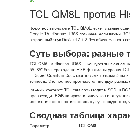
TCL QM8L против Hi
Коротко:
выбирайте TCL QM8L, если главные сцена
Google TV. Hisense UR8S логичнее, если важны RGB 
встроенный звук Devialet 2.1.2 без обязательного с
Суть выбора: разные 
TCL QM8L и Hisense UR8S — конкуренты в одном цен
55–85" без перехода на RGB-флагманы уровня TCL 
— Super Quantum Dot с квантовыми точками 5 нм и
точность. Это честное противостояние двух разных
Важный контекст: TCL сам производит и SQD, и RGB
превосходит RGB по яркости, числу зон и отсутстви
идеологическое противостояние двух конкурентов, у
Сводная таблица хара
Параметр
TCL QM8L